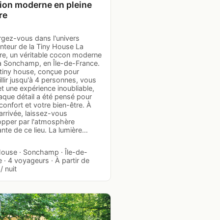
ion moderne en pleine
re
gez-vous dans l'univers
nteur de la Tiny House La
ère, un véritable cocon moderne
 à Sonchamp, en Île-de-France.
 tiny house, conçue pour
llir jusqu'à 4 personnes, vous
t une expérience inoubliable,
aque détail a été pensé pour
confort et votre bien-être. À
arrivée, laissez-vous
opper par l'atmosphère
nte de ce lieu. La lumière…
House · Sonchamp · Île-de-
 · 4 voyageurs · À partir de
/ nuit