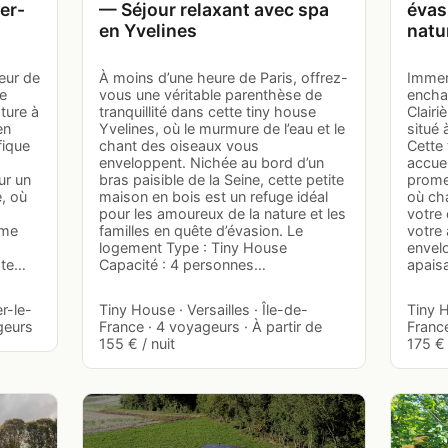
er-
— Séjour relaxant avec spa
évas
en Yvelines
natu
eur de
À moins d’une heure de Paris, offrez-
Immer
le
vous une véritable parenthèse de
encha
ture à
tranquillité dans cette tiny house
Clairi
en
Yvelines, où le murmure de l’eau et le
situé
fique
chant des oiseaux vous
Cette
enveloppent. Nichée au bord d’un
accuei
ur un
bras paisible de la Seine, cette petite
prome
, où
maison en bois est un refuge idéal
où ch
pour les amoureux de la nature et les
votre 
rme
familles en quête d’évasion. Le
votre 
logement Type : Tiny House
envel
ote…
Capacité : 4 personnes…
apaisa
r-le-
Tiny House · Versailles · Île-de-
Tiny 
geurs
France · 4 voyageurs · À partir de
France
155 € / nuit
175 € 