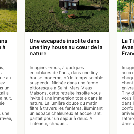
ans
Une escapade insolite dans
La T
 à
une tiny house au cœur de la
évas
nature
Fran
is,
Imaginez-vous, à quelques
Imagi
s
encablures de Paris, dans une tiny
au cœ
que au
house moderne, où le temps semble
chaqu
nez-
suspendu. Nichée dans une ferme
chant
ns un
pittoresque à Saint-Mars-Vieux-
enivra
ail a
Maisons, cette retraite insolite vous
Tiny d
a nuit,
invite à une immersion totale dans la
vous i
rée
nature. La lumière douce du matin
dans l
filtre à travers les fenêtres, illuminant
confo
s une
un espace chaleureux et accueillant,
arrivé
rrivée,
parfait pour un séjour à deux. À
l'atm
l'intérieur, chaque…
dans 