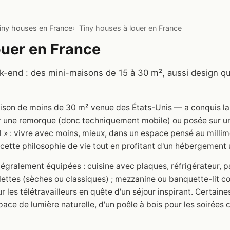
tiny houses en France
Tiny houses à louer en France
ouer en France
-end : des mini-maisons de 15 à 30 m², aussi design qu
ison de moins de 30 m² venue des États-Unis — a conquis la
 une remorque (donc techniquement mobile) ou posée sur un te
 » : vivre avec moins, mieux, dans un espace pensé au millim
 cette philosophie de vie tout en profitant d'un hébergement 
égralement équipées : cuisine avec plaques, réfrigérateur, par
oilettes (sèches ou classiques) ; mezzanine ou banquette-lit c
 les télétravailleurs en quête d'un séjour inspirant. Certai
pace de lumière naturelle, d'un poêle à bois pour les soirées