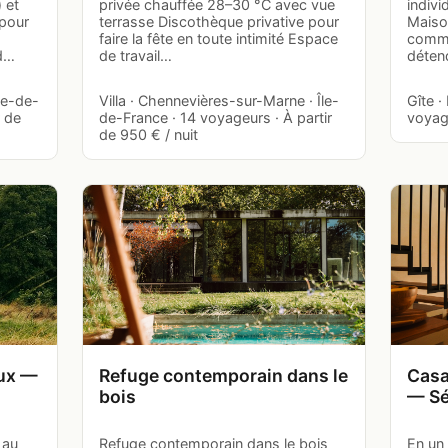
 et
privée chauffée 28–30 °C avec vue
indivi
 pour
terrasse Discothèque privative pour
Maiso
faire la fête en toute intimité Espace
commu
nd…
de travail…
déten
Île-de-
Villa · Chennevières-sur-Marne · Île-
Gîte ·
r de
de-France · 14 voyageurs · À partir
voyage
de 950 € / nuit
ux —
Refuge contemporain dans le
Casa
bois
— Sé
 au
Refuge contemporain dans le bois
En un 