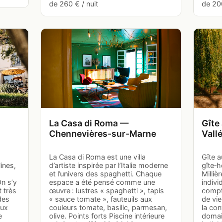
de 260 € / nuit
de 200
La Casa di Roma —
Gîte
Chennevières-sur-Marne
Vallé
La Casa di Roma est une villa
Gîte 
ines,
d’artiste inspirée par l’Italie moderne
gîte‑h
et l’univers des spaghetti. Chaque
Milliè
On s’y
espace a été pensé comme une
indivi
 très
œuvre : lustres « spaghetti », tapis
compt
des
« sauce tomate », fauteuils aux
de vie
eux
couleurs tomate, basilic, parmesan,
la con
e
olive. Points forts Piscine intérieure
domai