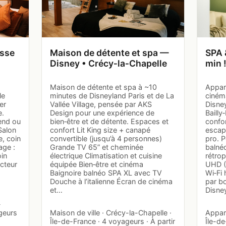
asse
Maison de détente et spa —
SPA 
Disney • Crécy‑la‑Chapelle
min 
Maison de détente et spa à ~10
Appar
le
minutes de Disneyland Paris et de La
ciném
er
Vallée Village, pensée par AKS
Disney
e.
Design pour une expérience de
Bailly
end ou
bien‑être et de détente. Espaces et
confo
Salon
confort Lit King size + canapé
escap
, coin
convertible (jusqu’à 4 personnes)
pro. P
age :
Grande TV 65” et cheminée
balné
oin
électrique Climatisation et cuisine
rétrop
ecteur
équipée Bien‑être et cinéma
UHD (N
Baignoire balnéo SPA XL avec TV
Wi‑Fi
Douche à l’italienne Écran de cinéma
par bo
et…
Disne
-
ageurs
Maison de ville · Crécy-la-Chapelle ·
Appart
Île-de-France · 4 voyageurs · À partir
Île-de