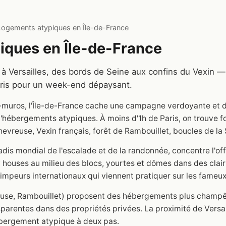
Logements atypiques en Île-de-France
iques en Île-de-France
 à Versailles, des bords de Seine aux confins du Vexin
aris pour un week-end dépaysant.
a-muros, l'Île-de-France cache une campagne verdoyante et d
'hébergements atypiques. À moins d'1h de Paris, on trouve f
hevreuse, Vexin français, forêt de Rambouillet, boucles de la 
adis mondial de l'escalade et de la randonnée, concentre l'off
y houses au milieu des blocs, yourtes et dômes dans des clai
grimpeurs internationaux qui viennent pratiquer sur les fameux
euse, Rambouillet) proposent des hébergements plus champêt
sparentes dans des propriétés privées. La proximité de Vers
hébergement atypique à deux pas.