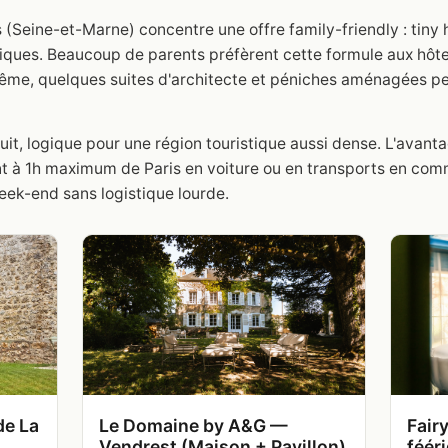
 (Seine-et-Marne) concentre une offre family-friendly : tin
iques. Beaucoup de parents préfèrent cette formule aux hôte
 même, quelques suites d'architecte et péniches aménagées pe
t, logique pour une région touristique aussi dense. L'avantage
 à 1h maximum de Paris en voiture ou en transports en comm
eek-end sans logistique lourde.
de La
Le Domaine by A&G —
Fair
Vendrest (Maison + Pavillon)
féér