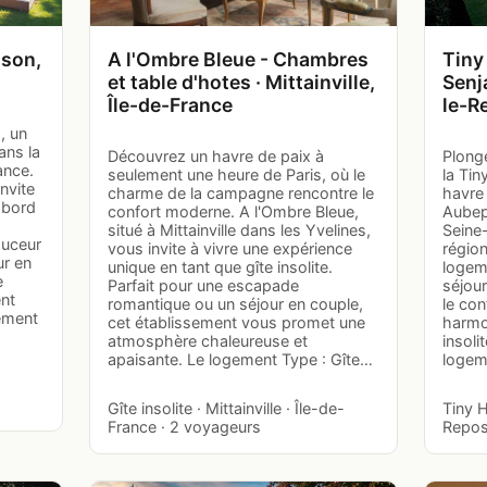
son,
A l'Ombre Bleue - Chambres
Tiny
et table d'hotes · Mittainville,
Senj
Île-de-France
le-R
, un
ans la
Découvrez un havre de paix à
Plong
ance.
seulement une heure de Paris, où le
la Tin
nvite
charme de la campagne rencontre le
havre 
 bord
confort moderne. A l'Ombre Bleue,
Aubep
situé à Mittainville dans les Yvelines,
Seine
ouceur
vous invite à vivre une expérience
région
ur en
unique en tant que gîte insolite.
logem
e
Parfait pour une escapade
séjou
ent
romantique ou un séjour en couple,
le co
gement
cet établissement vous promet une
harmo
atmosphère chaleureuse et
insoli
apaisante. Le logement Type : Gîte…
logem
Gîte insolite · Mittainville · Île-de-
Tiny 
France · 2 voyageurs
Repos