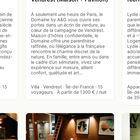
ein de
À seulement une heure de Paris, le
Lydie 
cienne
Domaine by A&G vous ouvre ses
parent
siècle
portes dans un écrin de verdure, au
que le
u de
cœur de la campagne de Vendrest.
différ
ne-et-
Maison d’hôtes confidentielle, le
et à ~
nnes
Domaine offre une parenthèse
Logem
gîte
raffinée, où l’élégance à la française
Lydie 
 conçu
rencontre le charme discret de la
adora
endez-
nature. En famille, entre amis ou dans
accuei
le cadre d’un séminaire, vivez une
pensée
au
expérience sur mesure, alliant
différ
confort, quiétude et art…
immer
· 15
Villa · Vendrest · Île-de-France · 15
Appar
voyageurs · À partir de 1300 € / nuit
Île-de
de 350