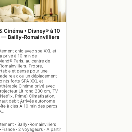
& Cinéma • Disney® à 10
! — Bailly-Romainvilliers
tement chic avec spa XXL et
a privé à 10 min de
land® Paris, au centre de
‑Romainvilliers. Propre,
rtable et pensé pour une
ade relax ou un déplacement
oints forts SPA XXL et
othérapie Cinéma privé avec
rojecteur Lit rond 230 cm, TV
etflix, Prime) Climatisation,
 haut débit Arrivée autonome
îte à clés À 10 min des parcs
y…
ement · Bailly-Romainvilliers ·
-France · 2 voyageurs · À partir