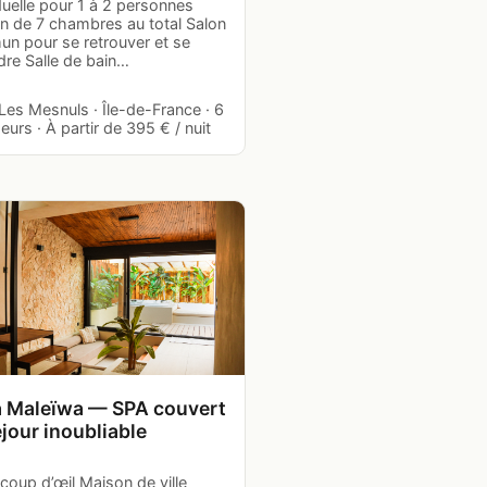
duelle pour 1 à 2 personnes
n de 7 chambres au total Salon
n pour se retrouver et se
dre Salle de bain…
 Les Mesnuls · Île-de-France · 6
urs · À partir de 395 € / nuit
 Maleïwa — SPA couvert
jour inoubliable
coup d’œil Maison de ville