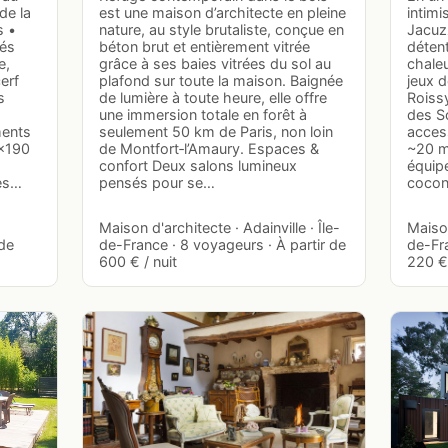
de la
est une maison d’architecte en pleine
intimi
s •
nature, au style brutaliste, conçue en
Jacuzz
lés
béton brut et entièrement vitrée
déten
e,
grâce à ses baies vitrées du sol au
chaleu
erf
plafond sur toute la maison. Baignée
jeux d
s
de lumière à toute heure, elle offre
Roiss
une immersion totale en forêt à
des So
ments
seulement 50 km de Paris, non loin
access
0×190
de Montfort‑l’Amaury. Espaces &
~20 m
confort Deux salons lumineux
équip
des…
pensés pour se…
cocon
-
Maison d'architecte · Adainville · Île-
Maison
 de
de-France · 8 voyageurs · À partir de
de-Fra
600 € / nuit
220 € 