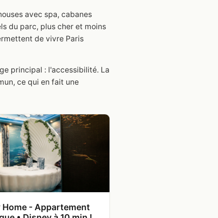
y houses avec spa, cabanes
ls du parc, plus cher et moins
rmettent de vivre Paris
 principal : l'accessibilité. La
un, ce qui en fait une
y Home - Appartement
ique • Disney à 10 min !