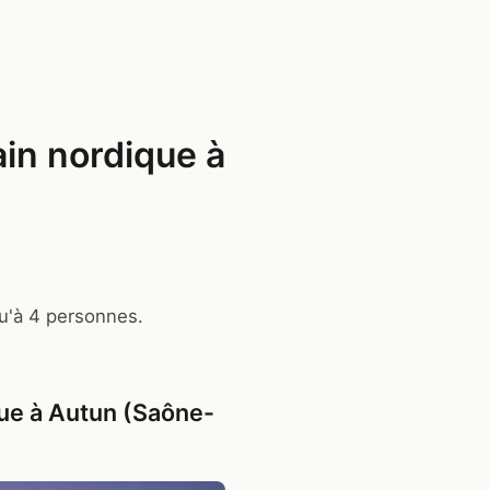
ain nordique à
qu'à 4 personnes.
que à Autun (Saône-