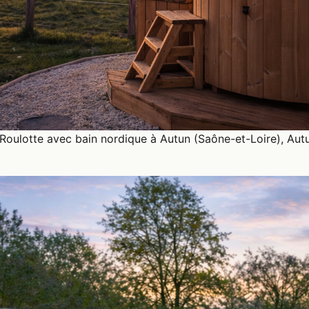
 Roulotte avec bain nordique à Autun (Saône-et-Loire), Au