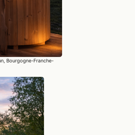
tun, Bourgogne-Franche-