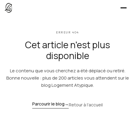
JE CHERCHE
ERREUR 404
UNE QUESTION ?
TROUVER UN LIEU
Cet article n'est plus
Séjours, tournages, événements — l’annuaire
CONTACT
disponible
JE PROPOSE
Le contenu que vous cherchez a été déplacé ou retiré.
PROPOSER MON LIEU
Dépli
Annuaire + reportage photo-vidéo, 0 % commission
Bonne nouvelle : plus de 200 articles vous attendent sur le
blog Logement Atypique.
Déjà référencé ?
Espace pro
EXPLORER
Offre conciergeries
Parcourir le blog
→
Retour à l'accueil
JOURNAL
Offre agences immobilières
Lieux, idées et art de vivre
OUTILS GRATUITS
Simulateurs & scrapers — aucun compte