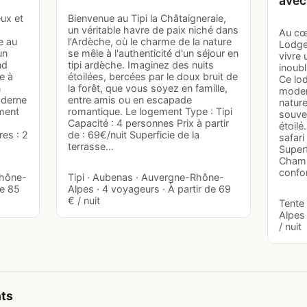
avec
eux et
Bienvenue au Tipi la Châtaigneraie,
un véritable havre de paix niché dans
Au cœu
e au
l'Ardèche, où le charme de la nature
Lodge
un
se mêle à l'authenticité d'un séjour en
vivre
nd
tipi ardèche. Imaginez des nuits
inoubl
e à
étoilées, bercées par le doux bruit de
Ce lod
n
la forêt, que vous soyez en famille,
moder
oderne
entre amis ou en escapade
natur
ement
romantique. Le logement Type : Tipi
souve
Capacité : 4 personnes Prix à partir
étoil
es : 2
de : 69€/nuit Superficie de la
safari
terrasse…
Superf
Chamb
confo
Rhône-
Tipi · Aubenas · Auvergne-Rhône-
de 85
Alpes · 4 voyageurs · À partir de 69
€ / nuit
Tente
Alpes 
/ nuit
nts