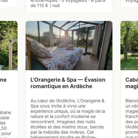
nuit
Rhône-Alpes · 5 voyageurs · À partir
voyage
de 115 € / nuit
ane
L'Orangerie & Spa — Évasion
Caba
romantique en Ardèche
magi
Au cœur de l'Ardèche, L'Orangerie &
Bienv
Spa vous invite à vivre une
un vér
expérience unique, où la magie de la
magie
Cabane
nature et le confort moderne se
franch
apade
rencontrent. Imaginez des nuits
des p
les
étoilées et des matins doux, bercés
l'Ard
1,50
par la mélodie des rivières. Cet
prome
l pour
hébergement insolite en Rhône-
que ce