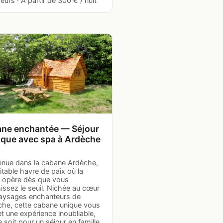
urs · À partir de 300 € / nuit
ne enchantée — Séjour
que avec spa à Ardèche
enue dans la cabane Ardèche,
itable havre de paix où la
 opère dès que vous
issez le seuil. Nichée au cœur
aysages enchanteurs de
èche, cette cabane unique vous
t une expérience inoubliable,
 soit pour un séjour en famille