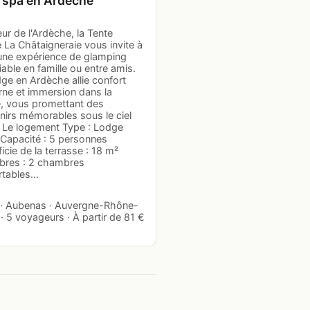
 spa en Ardèche
r de l'Ardèche, la Tente
 La Châtaigneraie vous invite à
 une expérience de glamping
iable en famille ou entre amis.
ge en Ardèche allie confort
ne et immersion dans la
e, vous promettant des
nirs mémorables sous le ciel
é. Le logement Type : Lodge
 Capacité : 5 personnes
icie de la terrasse : 18 m²
res : 2 chambres
rtables…
 · Aubenas · Auvergne-Rhône-
· 5 voyageurs · À partir de 81 €