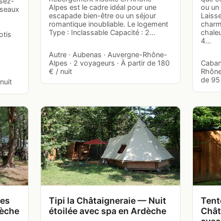
ssez-
Alpes est le cadre idéal pour une
ou un
iseaux
escapade bien-être ou un séjour
Laiss
romantique inoubliable. Le logement
charm
Type : Inclassable Capacité : 2…
chale
otis
4…
Autre · Aubenas · Auvergne-Rhône-
Alpes · 2 voyageurs · À partir de 180
Caban
€ / nuit
Rhône-
de 95 
nuit
nes
Tipi la Châtaigneraie — Nuit
Tent
dèche
étoilée avec spa en Ardèche
Chât