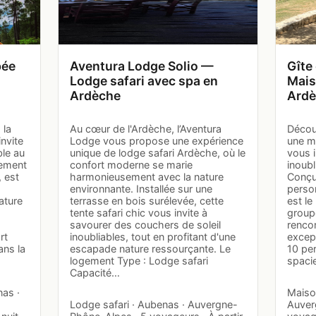
pée
Aventura Lodge Solio —
Gîte
Lodge safari avec spa en
Mais
Ardèche
Ard
 la
Au cœur de l'Ardèche, l’Aventura
Décou
nvite
Lodge vous propose une expérience
une m
ble au
unique de lodge safari Ardèche, où le
vous 
gement
confort moderne se marie
inoubl
, est
harmonieusement avec la nature
Conçu 
environnante. Installée sur une
perso
ature
terrasse en bois surélevée, cette
est le
tente safari chic vous invite à
groupe
savourer des couchers de soleil
renco
rt
inoubliables, tout en profitant d'une
excep
ans la
escapade nature ressourçante. Le
10 per
logement Type : Lodge safari
spaci
Capacité…
nas ·
Maison
Lodge safari · Aubenas · Auvergne-
Auver