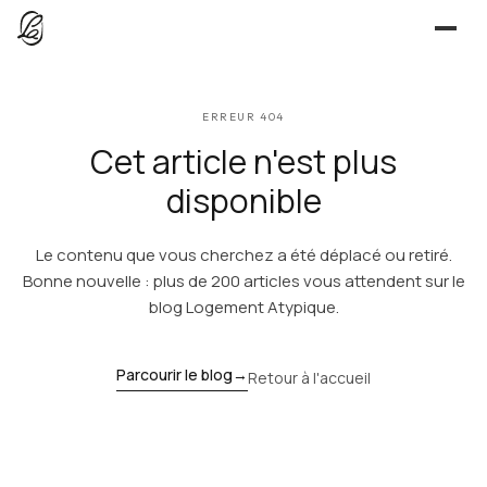
JE CHERCHE
ERREUR 404
UNE QUESTION ?
TROUVER UN LIEU
Cet article n'est plus
Séjours, tournages, événements — l’annuaire
CONTACT
disponible
JE PROPOSE
Le contenu que vous cherchez a été déplacé ou retiré.
PROPOSER MON LIEU
Dépli
Annuaire + reportage photo-vidéo, 0 % commission
Bonne nouvelle : plus de 200 articles vous attendent sur le
blog Logement Atypique.
Déjà référencé ?
Espace pro
EXPLORER
Offre conciergeries
Parcourir le blog
→
Retour à l'accueil
JOURNAL
Offre agences immobilières
Lieux, idées et art de vivre
OUTILS GRATUITS
Simulateurs & scrapers — aucun compte