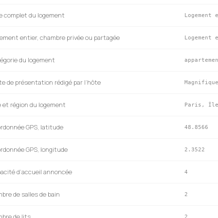
e complet du logement
Logement 
ement entier, chambre privée ou partagée
Logement 
égorie du logement
apparteme
te de présentation rédigé par l’hôte
Magnifiqu
le et région du logement
Paris, Îl
rdonnée GPS, latitude
48.8566
rdonnée GPS, longitude
2.3522
acité d’accueil annoncée
4
bre de salles de bain
2
bre de lits
2