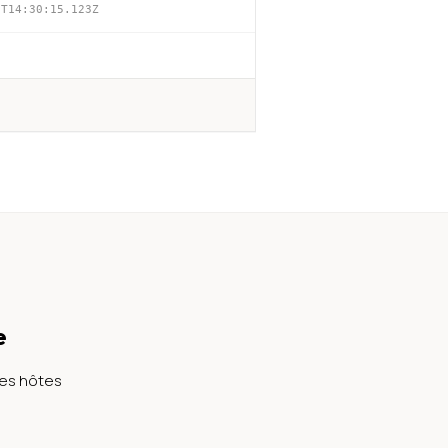
9T14:30:15.123Z
e
les hôtes