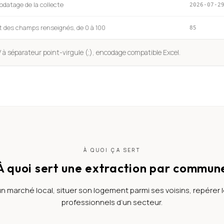
odatage de la collecte
2026-07-2
t des champs renseignés, de 0 à 100
85
 à séparateur point-virgule (;), encodage compatible Excel.
À QUOI ÇA SERT
À quoi sert une extraction par commun
un marché local, situer son logement parmi ses voisins, repérer 
professionnels d’un secteur.