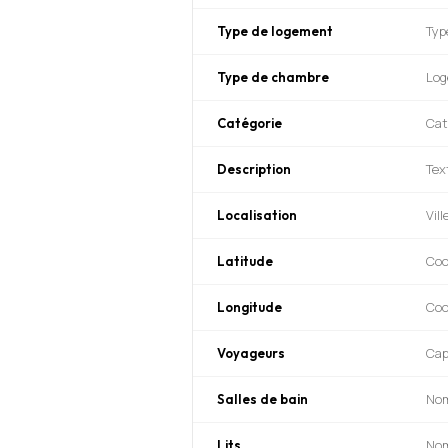
Typ
Type de logement
Log
Type de chambre
Cat
Catégorie
Tex
Description
Vil
Localisation
Coo
Latitude
Coo
Longitude
Cap
Voyageurs
Nom
Salles de bain
Nom
Lits