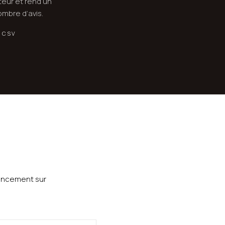
teur et rend un
ombre d’avis.
 CSV
vancement sur