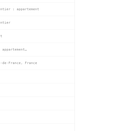
entier : appartement
entier
nt
e appartement…
e-de-France, France