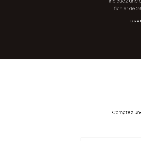
Indiquez une c
fichier de 2
GRA
Comptez une 