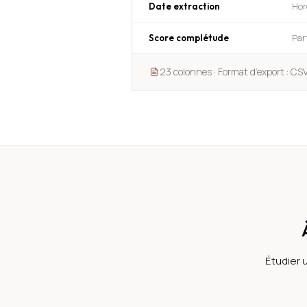
Hor
Date extraction
Par
Score complétude
23
colonnes ·
Format d’export : CSV
Étudier 