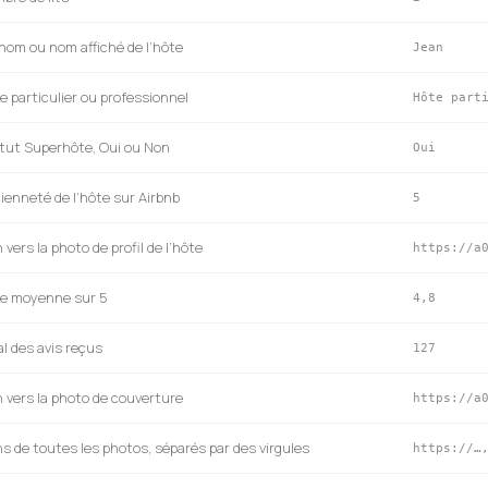
nom ou nom affiché de l’hôte
Jean
e particulier ou professionnel
Hôte part
tut Superhôte, Oui ou Non
Oui
ienneté de l’hôte sur Airbnb
5
 vers la photo de profil de l’hôte
https://a
e moyenne sur 5
4,8
al des avis reçus
127
n vers la photo de couverture
https://a
ns de toutes les photos, séparés par des virgules
https://…