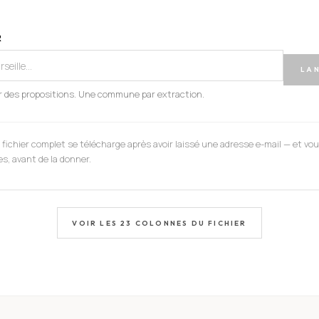
R
LAN
ir des propositions. Une commune par extraction.
 fichier complet se télécharge après avoir laissé une adresse e-mail — et vo
s, avant de la donner.
VOIR LES
23
COLONNES DU FICHIER