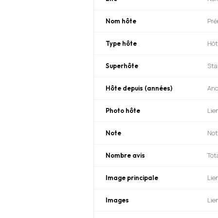
Pré
Nom hôte
Hôt
Type hôte
Sta
Superhôte
Anc
Hôte depuis (années)
Lien
Photo hôte
Not
Note
Tot
Nombre avis
Lie
Image principale
Lie
Images