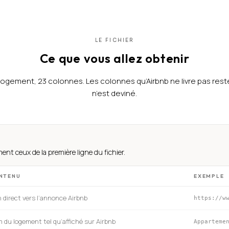
LE FICHIER
Ce que vous allez obtenir
logement, 23 colonnes. Les colonnes qu’Airbnb ne livre pas reste
n’est deviné.
ent ceux de la première ligne du fichier.
NTENU
EXEMPLE
n direct vers l’annonce Airbnb
https://w
 du logement tel qu’affiché sur Airbnb
Apparteme