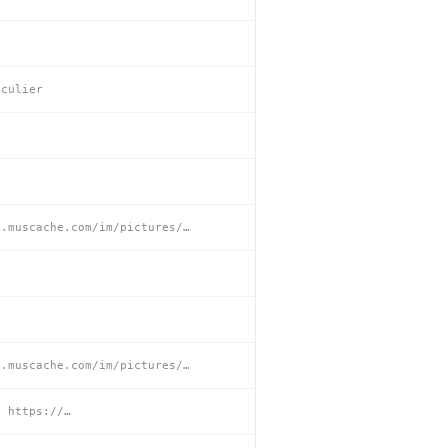
iculier
0.muscache.com/im/pictures/…
0.muscache.com/im/pictures/…
, https://…