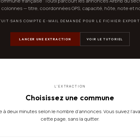
ommune française : l’outil parcourt les annonces Airbnb du sec
3 colonnes — titre, coordonnées GPS, capacité, hôte, note et n
TUIT
·
SANS COMPTE
·
E-MAIL DEMANDÉ POUR LE FICHIER
·
EXPORT
LANCER UNE EXTRACTION
VOIR LE TUTORIEL
L’EXTRACTION
Choisissez une commune
à deux minutes selon le nombre d’annonces. Vous suivez l’a
cette page, sans la quitter.