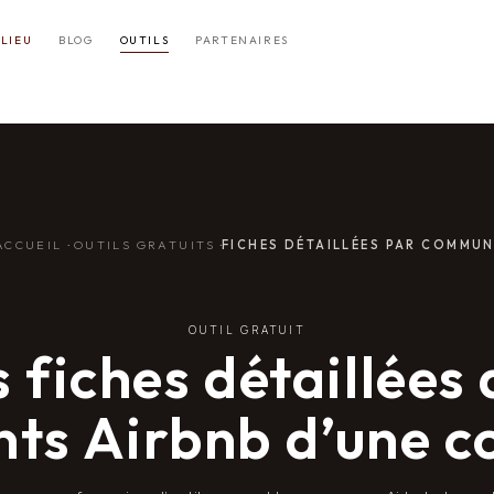
LIEU
BLOG
OUTILS
PARTENAIRES
·
·
ACCUEIL
OUTILS GRATUITS
FICHES DÉTAILLÉES PAR COMMU
OUTIL GRATUIT
 fiches détaillées
nts Airbnb d’une 