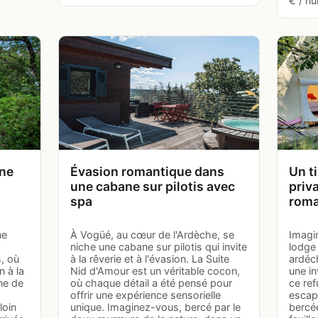
€ / nu
une
Évasion romantique dans
Un t
une cabane sur pilotis avec
priv
spa
roma
ne
À Vogüé, au cœur de l'Ardèche, se
Imagin
niche une cabane sur pilotis qui invite
lodge
, où
à la rêverie et à l'évasion. La Suite
ardéc
n à la
Nid d'Amour est un véritable cocon,
une in
ne de
où chaque détail a été pensé pour
ce ref
offrir une expérience sensorielle
escap
loin
unique. Imaginez-vous, bercé par le
bercé