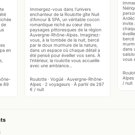
Immer
fééri
te
Immergez-vous dans l'univers
perso
 été
enchanteur de la Roulotte gîte Nuit
Ardèc
Nichée
d'Amour & SPA, un véritable cocon
invite
 de
romantique niché au cœur des
chaqu
ous
paysages pittoresques de la région
éveill
Auvergne-Rhône-Alpes. Imaginez-
bercé 
vous, à la tombée de la nuit, bercé
murmu
des
par le doux murmure de la nature,
dans 
pa en
dans un espace où chaque détail a
saisis
été pensé pour éveiller vos sens. À
vous 
e,
l'intérieur, la roulotte vous accueille
avec une ambiance…
Roulo
Alpes 
hône-
Roulotte · Vogüé · Auvergne-Rhône-
/ nuit
de 89
Alpes · 2 voyageurs · À partir de 287
€ / nuit
nts
s