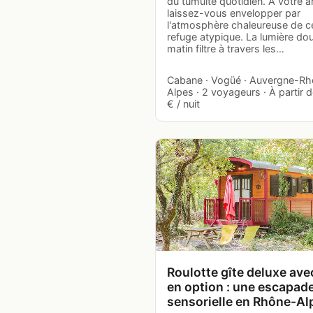
du tumulte quotidien. À votre ar
laissez-vous envelopper par
l'atmosphère chaleureuse de c
refuge atypique. La lumière do
matin filtre à travers les…
Cabane · Vogüé · Auvergne-R
Alpes · 2 voyageurs · À partir 
€ / nuit
Roulotte gîte deluxe ave
en option : une escapad
sensorielle en Rhône-Al