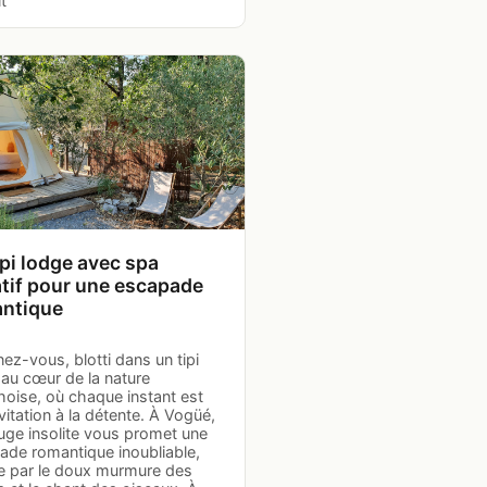
it
ipi lodge avec spa
atif pour une escapade
ntique
ez-vous, blotti dans un tipi
 au cœur de la nature
hoise, où chaque instant est
vitation à la détente. À Vogüé,
uge insolite vous promet une
ade romantique inoubliable,
e par le doux murmure des