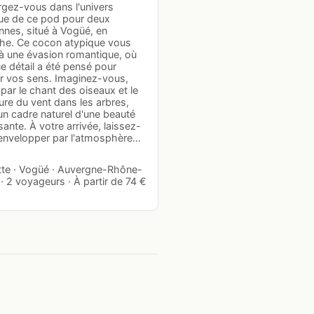
gez-vous dans l'univers
que de ce pod pour deux
nnes, situé à Vogüé, en
he. Ce cocon atypique vous
 à une évasion romantique, où
e détail a été pensé pour
er vos sens. Imaginez-vous,
par le chant des oiseaux et le
re du vent dans les arbres,
un cadre naturel d'une beauté
sante. À votre arrivée, laissez-
envelopper par l'atmosphère…
tte · Vogüé · Auvergne-Rhône-
· 2 voyageurs · À partir de 74 €