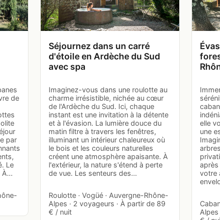
Séjournez dans un carré
Évas
d'étoile en Ardèche du Sud
fore
avec spa
Rhôn
banes
Imaginez-vous dans une roulotte au
Immer
vre de
charme irrésistible, nichée au cœur
séréni
de l'Ardèche du Sud. Ici, chaque
caban
ottes
instant est une invitation à la détente
indéni
olite
et à l'évasion. La lumière douce du
elle v
éjour
matin filtre à travers les fenêtres,
une e
e par
illuminant un intérieur chaleureux où
Imagi
nnants
le bois et les couleurs naturelles
arbres
ents,
créent une atmosphère apaisante. À
privat
é. Le
l'extérieur, la nature s'étend à perte
après 
: À…
de vue. Les senteurs des…
votre 
envel
hône-
Roulotte · Vogüé · Auvergne-Rhône-
Alpes · 2 voyageurs · À partir de 89
Caban
€ / nuit
Alpes 