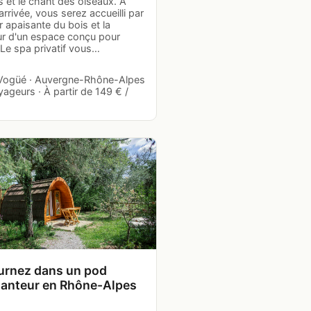
es et le chant des oiseaux. À
arrivée, vous serez accueilli par
r apaisante du bois et la
ur d'un espace conçu pour
 Le spa privatif vous…
· Vogüé · Auvergne-Rhône-Alpes
yageurs · À partir de 149 € /
urnez dans un pod
anteur en Rhône-Alpes