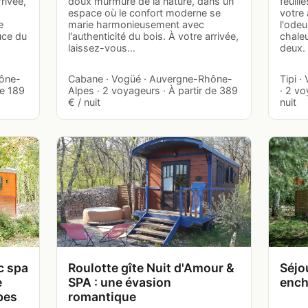
rivée,
doux murmure de la nature, dans un
feuill
espace où le confort moderne se
votre 
e
marie harmonieusement avec
l'odeu
uce du
l'authenticité du bois. À votre arrivée,
chale
laissez-vous…
deux.
hône-
Cabane · Vogüé · Auvergne-Rhône-
Tipi 
de 189
Alpes · 2 voyageurs · À partir de 389
· 2 vo
€ / nuit
nuit
c spa
Roulotte gîte Nuit d'Amour &
Séjo
e
SPA : une évasion
ench
pes
romantique