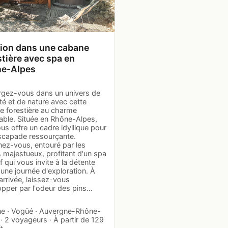
ion dans une cabane
stière avec spa en
e-Alpes
gez-vous dans un univers de
té et de nature avec cette
e forestière au charme
able. Située en Rhône-Alpes,
ous offre un cadre idyllique pour
scapade ressourçante.
nez-vous, entouré par les
 majestueux, profitant d'un spa
if qui vous invite à la détente
une journée d'exploration. À
arrivée, laissez-vous
opper par l'odeur des pins…
e · Vogüé · Auvergne-Rhône-
· 2 voyageurs · À partir de 129