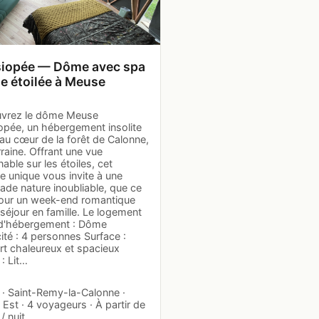
iopée — Dôme avec spa
ue étoilée à Meuse
vrez le dôme Meuse
opée, un hébergement insolite
au cœur de la forêt de Calonne,
raine. Offrant une vue
able sur les étoiles, cet
e unique vous invite à une
ade nature inoubliable, que ce
pour un week-end romantique
séjour en famille. Le logement
d'hébergement : Dôme
té : 4 personnes Surface :
rt chaleureux et spacieux
 : Lit…
· Saint-Remy-la-Calonne ·
Est · 4 voyageurs · À partir de
/ nuit