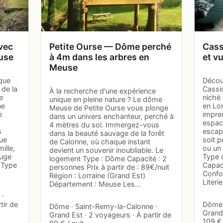
vec
Petite Ourse — Dôme perché
Cass
euse
à 4m dans les arbres en
et v
Meuse
ique
Décou
de la
Cassi
À la recherche d'une expérience
e
niché 
unique en pleine nature ? Le dôme
ne
en Lor
Meuse de Petite Ourse vous plonge
e
impren
dans un univers enchanteur, perché à
espac
4 mètres du sol. Immergez-vous
s
escap
dans la beauté sauvage de la forêt
Que
soit 
de Calonne, où chaque instant
ille,
ou un 
devient un souvenir inoubliable. Le
fuge
Type 
logement Type : Dôme Capacité : 2
 Type
Capaci
personnes Prix à partir de : 89€/nuit
Confo
Région : Lorraine (Grand Est)
Literie
Département : Meuse Les…
 ·
tir de
Dôme 
Dôme · Saint-Remy-la-Calonne ·
Grand 
Grand Est · 2 voyageurs · À partir de
109 € 