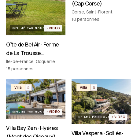
(Cap Corse)
Corse, Saint-Florent
PARTENAIRES
Réseau choisi un par un
10
personnes
FILMÉ PAR NOUS
VIDÉO
Gîte de Bel Air · Ferme
de La Trousse
(Ocquerre)
Île-de-France, Ocquerre
15
personnes
Villa
Villa
FILMÉ PAR NOUS
VIDÉO
FILMÉ PAR NOUS
VIDÉO
Villa Bay Zen · Hyères
Villa Vespera · Solliès-
(Mont des Oiseaux)