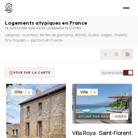
Logements atypiques en France
JE CHERCHE
14 AFFICHÉS SUR 4059 LOGEMENTS LISTÉS
cabanes
,
roulottes
,
tentes de glamping
,
dômes
,
bulles
,
lodges
,
chalets
,
UNE QUESTION ?
TROUVER UN LIEU
tiny houses
— partout en France.
Séjours, tournages, événements — l’annuaire
CONTACT
JE PROPOSE
PROPOSER MON LIEU
Suivre la carte
VOIR SUR LA CARTE
Dépli
Annuaire + reportage photo-vidéo, 0 % commission
Déjà référencé ?
Espace pro
Gîte
Villa
EXPLORER
Offre conciergeries
JOURNAL
Offre agences immobilières
Lieux, idées et art de vivre
FILMÉ PAR NOUS
VIDÉO
OUTILS GRATUITS
Villa Roya · Saint-Florent
Simulateurs & scrapers — aucun compte