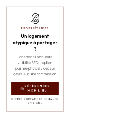
PROPRIÉTAIRES
Un logement
atypique à partager
?
Fiche dans l'annuaire,
visibilité SEO et option
journée photo & vidéo sur
devis. Aucune commission
sur les réservations.
RÉFÉRENCER
MON LIEU
OFFRES, FORFAITS ET DEMANDE
EN LIGNE