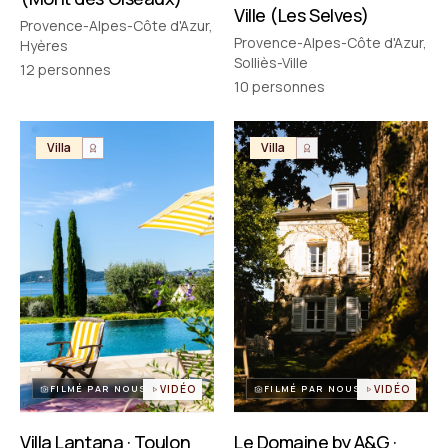
Ville (Les Selves)
Provence-Alpes-Côte d'Azur,
Provence-Alpes-Côte d'Azur,
Hyères
Solliès-Ville
12
personnes
10
personnes
Villa
Villa
FILMÉ PAR NOUS
VIDÉO
FILMÉ PAR NOUS
VIDÉO
Villa Lantana · Toulon
Le Domaine by A&G ·