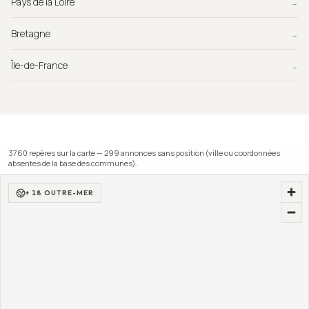
Pays de la Loire
→
Bretagne
→
Île-de-France
→
3760
repère
s
sur la carte —
299
annonce
s
sans position (ville ou coordonnées
absentes de la base des communes).
+ 18 OUTRE-MER