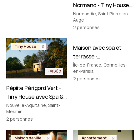
Normand - Tiny House
avec Spa & Baignoire
Normandie, Saint Pierre en
Auge
Vintage en Normandie
2
personnes
FILMÉ PAR NOUS
Tiny House
Maison avec spa et
Maison de ville
terrasse ·
Cormeilles‑en‑Parisis
Île-de-France, Cormeilles-
en-Parisis
VIDÉO
2
personnes
Pépiite Périgord Vert -
Tiny House avec Spa &
Bain Nordique en
Nouvelle-Aquitaine, Saint-
Mesmin
Dordogne
2
personnes
Maison de ville
Appartement