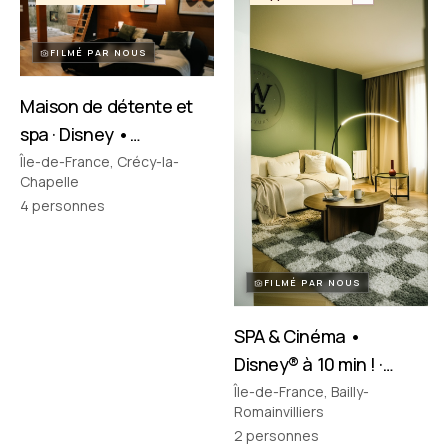
FILMÉ PAR NOUS
Maison de détente et
spa · Disney •
Crécy‑la‑Chapelle
Île-de-France, Crécy-la-
Chapelle
4
personnes
FILMÉ PAR NOUS
SPA & Cinéma •
Disney® à 10 min ! ·
Bailly-Romainvilliers
Île-de-France, Bailly-
Romainvilliers
2
personnes