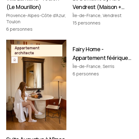
(Le Mourillon)
Vendrest (Maison +
Pavillon)
Provence-Alpes-Côte d'Azur,
Île-de-France, Vendrest
Toulon
15
personnes
6
personnes
FILMÉ PAR NOUS
Appartement
Fairy Home -
Appartement
architecte
thématique
Appartement féérique
• Disney à 10 min !
Île-de-France, Serris
6
personnes