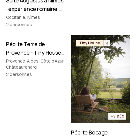
Suite Augustus à Nîmes
· expérience romaine &
cinéma privé
Occitanie, Nîmes
2
personnes
Pépiite Terre de
Tiny House
Tiny House
Provence - Tiny House
avec Jacuzzi en
Provence-Alpes-Côte d'Azur,
Châteaurenard
Provence
2
personnes
VIDÉO
Pépiite Bocage