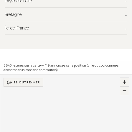
Pays de la Loire
→
Bretagne
→
Île-de-France
→
3640
repère
s
sur la carte —
419
annonce
s
sans position (ville ou coordonnées
absentes de la base des communes).
+ 18 OUTRE-MER