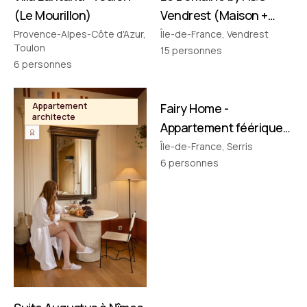
(Le Mourillon)
Vendrest (Maison +
Pavillon)
Provence-Alpes-Côte d'Azur,
Île-de-France, Vendrest
Toulon
15
personnes
6
personnes
FILMÉ PAR NOUS
Appartement
Fairy Home -
Appartement
architecte
thématique
Appartement féérique
• Disney à 10 min !
Île-de-France, Serris
6
personnes