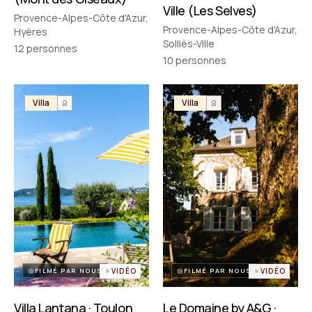
Ville (Les Selves)
Provence-Alpes-Côte d'Azur,
Provence-Alpes-Côte d'Azur,
Hyères
Solliès-Ville
12
personnes
10
personnes
Villa
Villa
FILMÉ PAR NOUS
VIDÉO
FILMÉ PAR NOUS
VIDÉO
Villa Lantana · Toulon
Le Domaine by A&G ·