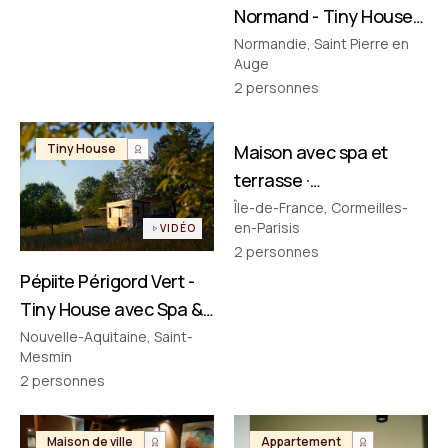
Normand - Tiny House
avec Spa & Baignoire
Normandie, Saint Pierre en
Auge
Vintage en Normandie
2
personnes
FILMÉ PAR NOUS
Tiny House
Maison avec spa et
Maison de ville
terrasse ·
Cormeilles‑en‑Parisis
Île-de-France, Cormeilles-
en-Parisis
VIDÉO
2
personnes
Pépiite Périgord Vert -
Tiny House avec Spa &
Bain Nordique en
Nouvelle-Aquitaine, Saint-
Mesmin
Dordogne
2
personnes
Maison de ville
Appartement