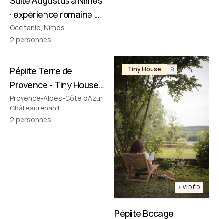
Suite Augustus à Nîmes
· expérience romaine &
cinéma privé
Occitanie, Nîmes
2
personnes
Pépiite Terre de
Tiny House
Tiny House
Provence - Tiny House
avec Jacuzzi en
Provence-Alpes-Côte d'Azur,
Châteaurenard
Provence
2
personnes
VIDÉO
Pépiite Bocage