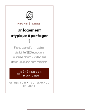
PROPRIÉTAIRES
Un logement
atypique à partager
?
Fiche dans l'annuaire,
visibilité SEO et option
journée photo & vidéo sur
devis. Aucune commission
sur les réservations.
RÉFÉRENCER
MON LIEU
OFFRES, FORFAITS ET DEMANDE
EN LIGNE