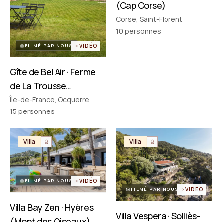
(Cap Corse)
Corse, Saint-Florent
PARTENAIRES
Réseau choisi un par un
10
personnes
FILMÉ PAR NOUS
VIDÉO
Gîte de Bel Air · Ferme
de La Trousse
(Ocquerre)
Île-de-France, Ocquerre
15
personnes
Villa
Villa
FILMÉ PAR NOUS
VIDÉO
FILMÉ PAR NOUS
VIDÉO
Villa Bay Zen · Hyères
Villa Vespera · Solliès-
(Mont des Oiseaux)