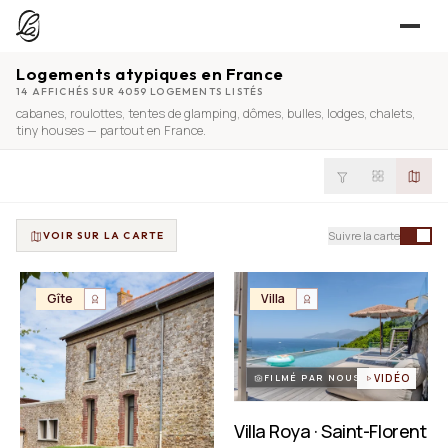
Logements atypiques en France
JE CHERCHE
14 AFFICHÉS SUR 4059 LOGEMENTS LISTÉS
cabanes
,
roulottes
,
tentes de glamping
,
dômes
,
bulles
,
lodges
,
chalets
,
UNE QUESTION ?
TROUVER UN LIEU
tiny houses
— partout en France.
Séjours, tournages, événements — l’annuaire
CONTACT
JE PROPOSE
PROPOSER MON LIEU
Suivre la carte
VOIR SUR LA CARTE
Dépli
Annuaire + reportage photo-vidéo, 0 % commission
Déjà référencé ?
Espace pro
Gîte
Villa
EXPLORER
Offre conciergeries
JOURNAL
Offre agences immobilières
Lieux, idées et art de vivre
FILMÉ PAR NOUS
VIDÉO
OUTILS GRATUITS
Villa Roya · Saint-Florent
Simulateurs & scrapers — aucun compte