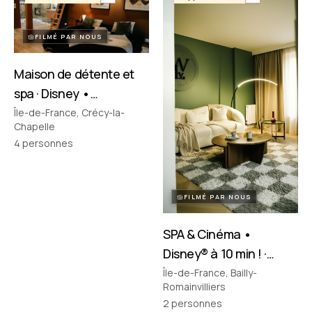
FILMÉ PAR NOUS
Maison de détente et
spa · Disney •
Crécy‑la‑Chapelle
Île-de-France, Crécy-la-
Chapelle
4
personnes
FILMÉ PAR NOUS
SPA & Cinéma •
Disney® à 10 min ! ·
Bailly-Romainvilliers
Île-de-France, Bailly-
Romainvilliers
2
personnes