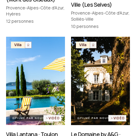
Ville (Les Selves)
Provence-Alpes-Côte d'Azur,
Provence-Alpes-Côte d'Azur,
Hyères
Solliès-Ville
12
personnes
10
personnes
Villa
Villa
FILMÉ PAR NOUS
VIDÉO
FILMÉ PAR NOUS
VIDÉO
Villa Lantana · Toulon
Le Domaine by A&G ·