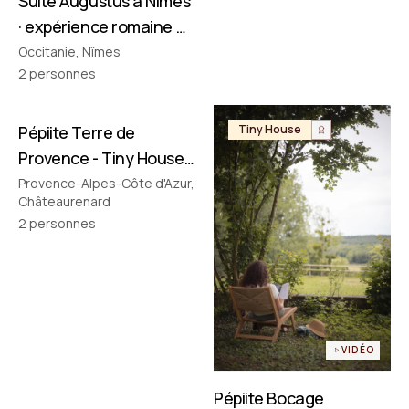
Suite Augustus à Nîmes
· expérience romaine &
cinéma privé
Occitanie, Nîmes
2
personnes
Pépiite Terre de
Tiny House
Tiny House
Provence - Tiny House
avec Jacuzzi en
Provence-Alpes-Côte d'Azur,
Châteaurenard
Provence
2
personnes
VIDÉO
Pépiite Bocage