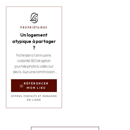
PROPRIÉTAIRES
Un logement
atypique à partager
?
Fiche dans l'annuaire,
visibilité SEO et option
journée photo & vidéo sur
devis. Aucune commission
sur les réservations.
RÉFÉRENCER
MON LIEU
OFFRES, FORFAITS ET DEMANDE
EN LIGNE