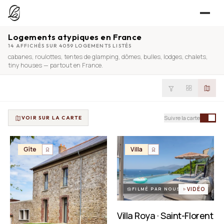
Logements atypiques en France
JE CHERCHE
14 AFFICHÉS SUR 4059 LOGEMENTS LISTÉS
cabanes
,
roulottes
,
tentes de glamping
,
dômes
,
bulles
,
lodges
,
chalets
,
UNE QUESTION ?
TROUVER UN LIEU
tiny houses
— partout en France.
Séjours, tournages, événements — l’annuaire
CONTACT
JE PROPOSE
PROPOSER MON LIEU
Suivre la carte
VOIR SUR LA CARTE
Dépli
Annuaire + reportage photo-vidéo, 0 % commission
Déjà référencé ?
Espace pro
Gîte
Villa
EXPLORER
Offre conciergeries
JOURNAL
Offre agences immobilières
Lieux, idées et art de vivre
FILMÉ PAR NOUS
VIDÉO
OUTILS GRATUITS
Villa Roya · Saint-Florent
Simulateurs & scrapers — aucun compte