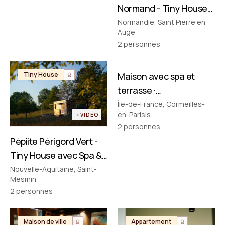
Normand - Tiny House
avec Spa & Baignoire
Normandie, Saint Pierre en
Auge
Vintage en Normandie
2
personnes
FILMÉ PAR NOUS
Tiny House
Maison avec spa et
Maison de ville
terrasse ·
Cormeilles‑en‑Parisis
Île-de-France, Cormeilles-
en-Parisis
VIDÉO
2
personnes
Pépiite Périgord Vert -
Tiny House avec Spa &
Bain Nordique en
Nouvelle-Aquitaine, Saint-
Mesmin
Dordogne
2
personnes
Maison de ville
Appartement