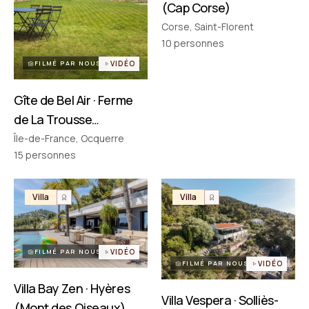
(Cap Corse)
Corse, Saint-Florent
PARTENAIRES
Réseau choisi un par un
10
personnes
FILMÉ PAR NOUS
VIDÉO
Gîte de Bel Air · Ferme
de La Trousse
(Ocquerre)
Île-de-France, Ocquerre
15
personnes
Villa
Villa
FILMÉ PAR NOUS
VIDÉO
FILMÉ PAR NOUS
VIDÉO
Villa Bay Zen · Hyères
Villa Vespera · Solliès-
(Mont des Oiseaux)