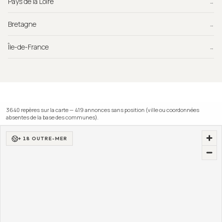
Pays de la Loire
→
Bretagne
→
Île-de-France
→
3640
repère
s
sur la carte —
419
annonce
s
sans position (ville ou coordonnées
absentes de la base des communes).
+ 18 OUTRE-MER