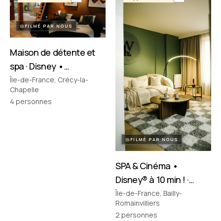
FILMÉ PAR NOUS
Maison de détente et
spa · Disney •
Crécy‑la‑Chapelle
Île-de-France, Crécy-la-
Chapelle
4
personnes
FILMÉ PAR NOUS
SPA & Cinéma •
Disney® à 10 min ! ·
Bailly-Romainvilliers
Île-de-France, Bailly-
Romainvilliers
2
personnes