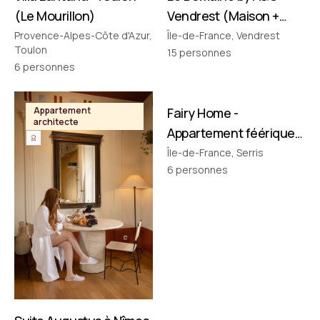
(Le Mourillon)
Vendrest (Maison +
Pavillon)
Provence-Alpes-Côte d'Azur,
Île-de-France, Vendrest
Toulon
15
personnes
6
personnes
FILMÉ PAR NOUS
Appartement
Fairy Home -
Appartement
architecte
thématique
Appartement féérique
• Disney à 10 min !
Île-de-France, Serris
6
personnes