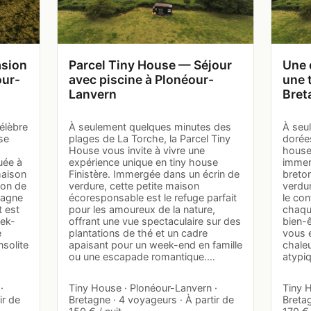
asion
Parcel Tiny House — Séjour
Une 
our-
avec piscine à Plonéour-
une 
Lanvern
Bret
élèbre
À seulement quelques minutes des
À seu
se
plages de La Torche, la Parcel Tiny
dorées
House vous invite à vivre une
house
tuée à
expérience unique en tiny house
immers
maison
Finistère. Immergée dans un écrin de
breto
con de
verdure, cette petite maison
verdu
pagne
écoresponsable est le refuge parfait
le con
 est
pour les amoureux de la nature,
chaque
eek-
offrant une vue spectaculaire sur des
bien-ê
e
plantations de thé et un cadre
vous 
solite
apaisant pour un week-end en famille
chale
ou une escapade romantique.…
atypiq
·
Tiny House · Plonéour-Lanvern ·
Tiny 
ir de
Bretagne · 4 voyageurs · À partir de
Bretag