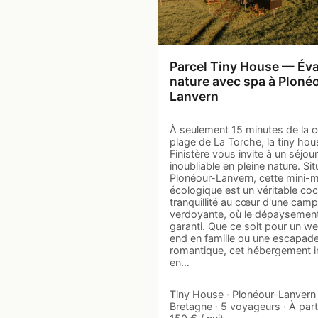
Parcel Tiny House — Év
nature avec spa à Ploné
Lanvern
À seulement 15 minutes de la c
plage de La Torche, la tiny hou
Finistère vous invite à un séjour
inoubliable en pleine nature. Si
Plonéour-Lanvern, cette mini-
écologique est un véritable co
tranquillité au cœur d'une cam
verdoyante, où le dépaysement
garanti. Que ce soit pour un w
end en famille ou une escapad
romantique, cet hébergement in
en…
Tiny House · Plonéour-Lanvern 
Bretagne · 5 voyageurs · À part