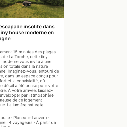
escapade insolite dans
tiny house moderne en
agne
lement 15 minutes des plages
 de La Torche, cette tiny
 moderne vous invite à une
ion totale dans la nature
nne. Imaginez-vous, entouré de
re, dans un espace conçu pour
fort et la convivialité, où
 détail a été pensé pour votre
tre. À votre arrivée, laissez-
envelopper par l'atmosphère
ureuse de ce logement
ue. La lumière naturelle…
House · Plonéour-Lanvern ·
ne · 4 voyageurs · À partir de