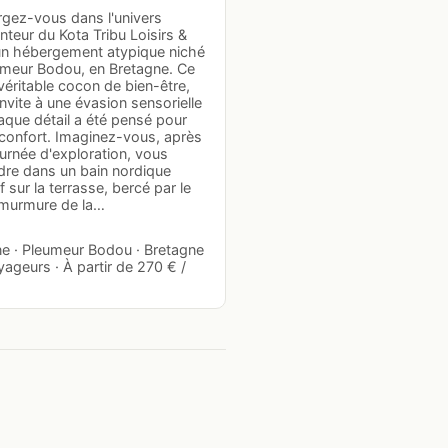
gez-vous dans l'univers
teur du Kota Tribu Loisirs &
un hébergement atypique niché
umeur Bodou, en Bretagne. Ce
véritable cocon de bien-être,
nvite à une évasion sensorielle
aque détail a été pensé pour
 confort. Imaginez-vous, après
urnée d'exploration, vous
dre dans un bain nordique
if sur la terrasse, bercé par le
murmure de la…
e · Pleumeur Bodou · Bretagne
yageurs · À partir de 270 € /