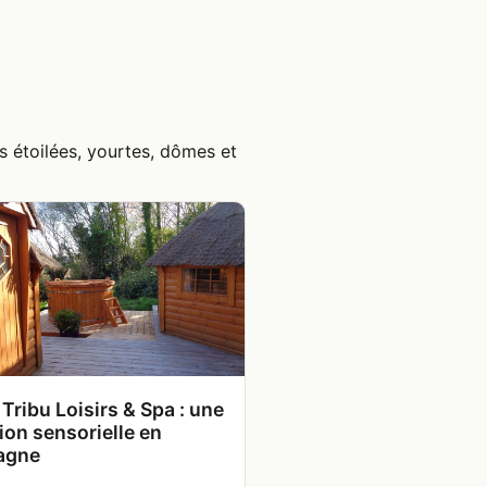
s étoilées, yourtes, dômes et
 Tribu Loisirs & Spa : une
ion sensorielle en
agne