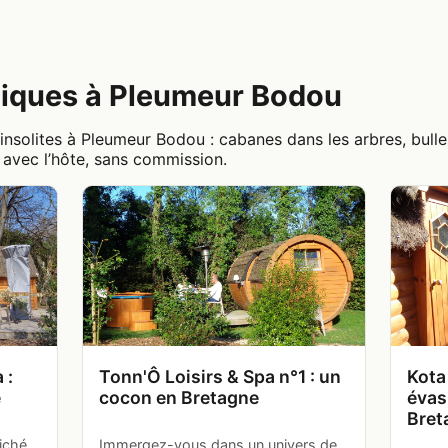
iques à Pleumeur Bodou
solites à Pleumeur Bodou : cabanes dans les arbres, bulle
e avec l’hôte, sans commission.
 :
Tonn'Ô Loisirs & Spa n°1 : un
Kota
e
cocon en Bretagne
évas
Bret
iché
Immergez-vous dans un univers de