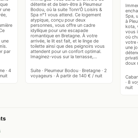
aque
détente et de bien-être à Pleumeur
Immer
ir une
Bodou, où la suite Tonn'Ô Loisirs &
enchan
vée,
Spa n°1 vous attend. Ce logement
Spa, 
atypique, conçu pour deux
à Ple
umière
personnes, vous offre un cadre
kota, 
 Ce
idyllique pour une escapade
vous i
romantique en Bretagne. À votre
où ch
r une
arrivée, le lit est fait, et le linge de
votre
mis.
toilette ainsi que des peignoirs vous
une jo
er par
attendent pour un confort optimal.
déten
Imaginez-vous sur la terrasse,…
privat
doux 
ne · 4
Suite · Pleumeur Bodou · Bretagne · 2
nuit
voyageurs · À partir de 140 € / nuit
Caban
· 8 vo
nuit
nts
s