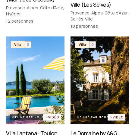
Ville (Les Selves)
Provence-Alpes-Côte d'Azur,
Provence-Alpes-Côte d'Azur,
Hyères
Solliès-Ville
12
personnes
10
personnes
Villa
Villa
FILMÉ PAR NOUS
VIDÉO
FILMÉ PAR NOUS
VIDÉO
Villa Lantana · Toulon
Le Domaine by A&G ·