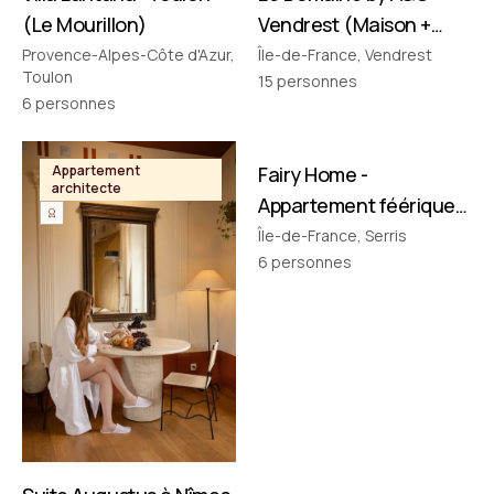
(Le Mourillon)
Vendrest (Maison +
Pavillon)
Provence-Alpes-Côte d'Azur,
Île-de-France, Vendrest
Toulon
15
personnes
6
personnes
FILMÉ PAR NOUS
Appartement
Fairy Home -
Appartement
architecte
thématique
Appartement féérique
• Disney à 10 min !
Île-de-France, Serris
6
personnes