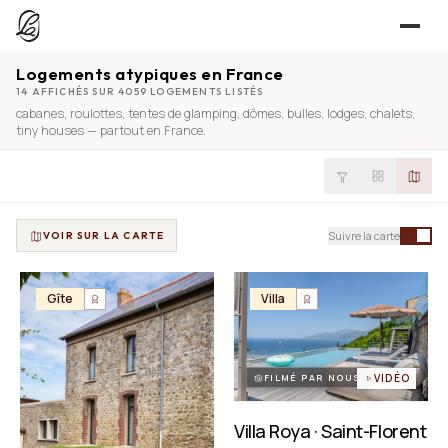
Logements atypiques en France
JE CHERCHE
14 AFFICHÉS SUR 4059 LOGEMENTS LISTÉS
cabanes
,
roulottes
,
tentes de glamping
,
dômes
,
bulles
,
lodges
,
chalets
,
UNE QUESTION ?
TROUVER UN LIEU
tiny houses
— partout en France.
Séjours, tournages, événements — l’annuaire
CONTACT
JE PROPOSE
PROPOSER MON LIEU
Suivre la carte
VOIR SUR LA CARTE
Dépli
Annuaire + reportage photo-vidéo, 0 % commission
Déjà référencé ?
Espace pro
Gîte
Villa
EXPLORER
Offre conciergeries
JOURNAL
Offre agences immobilières
Lieux, idées et art de vivre
FILMÉ PAR NOUS
VIDÉO
OUTILS GRATUITS
Villa Roya · Saint-Florent
Simulateurs & scrapers — aucun compte