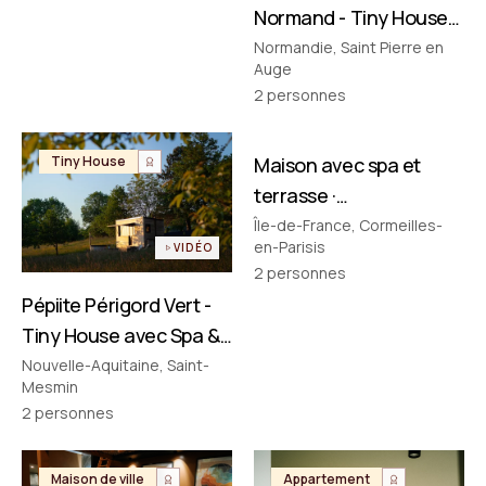
Normand - Tiny House
avec Spa & Baignoire
Normandie, Saint Pierre en
Auge
Vintage en Normandie
2
personnes
FILMÉ PAR NOUS
Tiny House
Maison avec spa et
Maison de ville
terrasse ·
Cormeilles‑en‑Parisis
Île-de-France, Cormeilles-
en-Parisis
VIDÉO
2
personnes
Pépiite Périgord Vert -
Tiny House avec Spa &
Bain Nordique en
Nouvelle-Aquitaine, Saint-
Mesmin
Dordogne
2
personnes
Maison de ville
Appartement