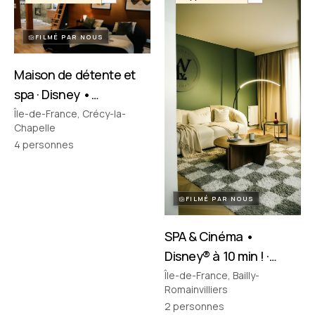
FILMÉ PAR NOUS
Maison de détente et
spa · Disney •
Crécy‑la‑Chapelle
Île-de-France, Crécy-la-
Chapelle
4
personnes
FILMÉ PAR NOUS
SPA & Cinéma •
Disney® à 10 min ! ·
Bailly-Romainvilliers
Île-de-France, Bailly-
Romainvilliers
2
personnes