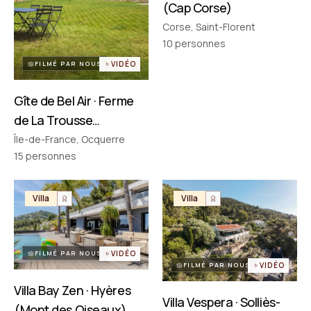
(Cap Corse)
Corse, Saint-Florent
PARTENAIRES
Réseau choisi un par un
10
personnes
FILMÉ PAR NOUS
VIDÉO
Gîte de Bel Air · Ferme
de La Trousse
(Ocquerre)
Île-de-France, Ocquerre
15
personnes
Villa
Villa
FILMÉ PAR NOUS
VIDÉO
FILMÉ PAR NOUS
VIDÉO
Villa Bay Zen · Hyères
Villa Vespera · Solliès-
(Mont des Oiseaux)