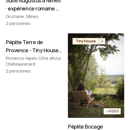
Suite Augustus à Nîmes
· expérience romaine &
cinéma privé
Occitanie, Nîmes
2
personnes
Pépiite Terre de
Tiny House
Tiny House
Provence - Tiny House
avec Jacuzzi en
Provence-Alpes-Côte d'Azur,
Châteaurenard
Provence
2
personnes
VIDÉO
Pépiite Bocage