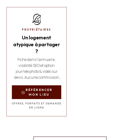
PROPRIÉTAIRES
Un logement
atypique à partager
?
Fiche dans l'annuaire,
visibilité SEO et option
journée photo & vidéo sur
devis. Aucune commission
sur les réservations.
RÉFÉRENCER
MON LIEU
OFFRES, FORFAITS ET DEMANDE
EN LIGNE