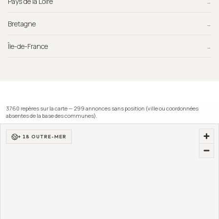
Pays de la Loire
→
Bretagne
→
Île-de-France
→
3760
repère
s
sur la carte —
299
annonce
s
sans position (ville ou coordonnées
absentes de la base des communes).
+ 18 OUTRE-MER