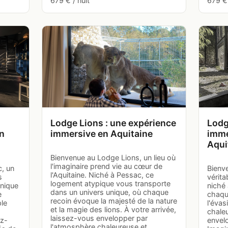
679 € / nuit
679 € 
Lodge Lions : une expérience
Lodg
n
immersive en Aquitaine
imme
Aqui
Bienvenue au Lodge Lions, un lieu où
l'imaginaire prend vie au cœur de
c, un
Bienv
l'Aquitaine. Niché à Pessac, ce
s
vérita
logement atypique vous transporte
nique
niché 
dans un univers unique, où chaque
e
chaque
recoin évoque la majesté de la nature
ple
l'évas
et la magie des lions. À votre arrivée,
chaleu
laissez-vous envelopper par
ez-
envelo
l'atmosphère chaleureuse et