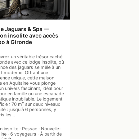
e Jaguars & Spa —
on insolite avec accès
oo à Gironde
vrez un véritable trésor caché
onde avec ce lodge insolite, où
ance des jaguars se mêle à un
rt moderne. Offrant une
ience unique, cette maison
te en Aquitaine vous plonge
n univers fascinant, idéal pour
jour en famille ou une escapade
tique inoubliable. Le logement
icie : 70 m² sur deux niveaux
té : jusqu'à 6 personnes, y
is les…
 insolite · Pessac · Nouvelle-
ine · 6 voyageurs · À partir de