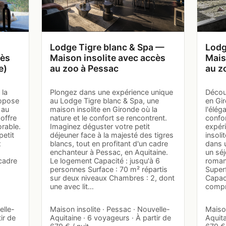
Lodge Tigre blanc & Spa —
Lodg
cès
Maison insolite avec accès
Mais
e)
au zoo à Pessac
au z
 la
Plongez dans une expérience unique
Décou
ropose
au Lodge Tigre blanc & Spa, une
en Gir
 au
maison insolite en Gironde où la
l'élég
offre
nature et le confort se rencontrent.
confo
rable.
Imaginez déguster votre petit
expér
petit
déjeuner face à la majesté des tigres
insoli
x
blancs, tout en profitant d'un cadre
dans u
enchanteur à Pessac, en Aquitaine.
un sé
cadre
Le logement Capacité : jusqu'à 6
roman
:
personnes Surface : 70 m² répartis
Superf
sur deux niveaux Chambres : 2, dont
Capaci
une avec lit…
compr
elle-
Maison insolite · Pessac · Nouvelle-
Maison
ir de
Aquitaine · 6 voyageurs · À partir de
Aquita