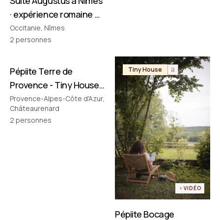
Suite Augustus à Nîmes
· expérience romaine &
cinéma privé
Occitanie, Nîmes
2
personnes
Pépiite Terre de
Tiny House
Tiny House
Provence - Tiny House
avec Jacuzzi en
Provence-Alpes-Côte d'Azur,
Châteaurenard
Provence
2
personnes
VIDÉO
Pépiite Bocage