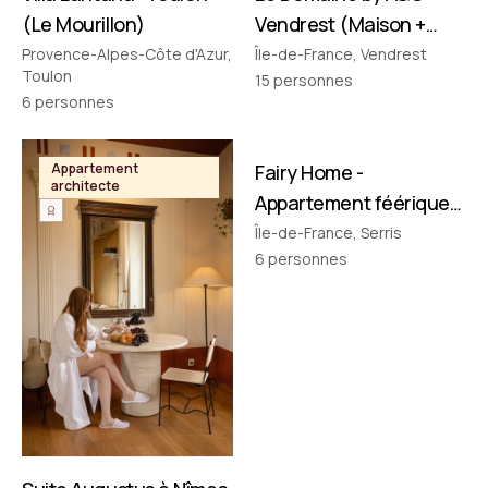
(Le Mourillon)
Vendrest (Maison +
Pavillon)
Provence-Alpes-Côte d'Azur,
Île-de-France, Vendrest
Toulon
15
personnes
6
personnes
FILMÉ PAR NOUS
Appartement
Fairy Home -
Appartement
architecte
thématique
Appartement féérique
• Disney à 10 min !
Île-de-France, Serris
6
personnes