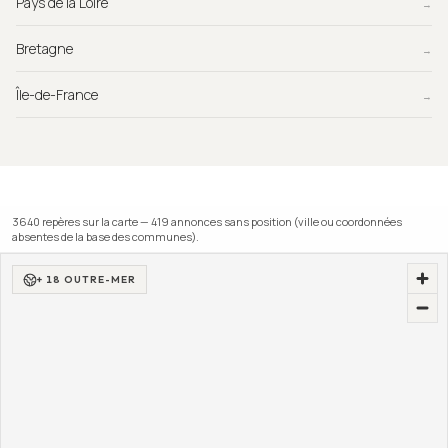
Pays de la Loire
→
Bretagne
→
Île-de-France
→
3640
repère
s
sur la carte —
419
annonce
s
sans position (ville ou coordonnées
absentes de la base des communes).
+ 18 OUTRE-MER