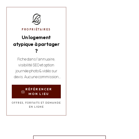
PROPRIÉTAIRES
Un logement
atypique à partager
?
Fiche dans l'annuaire,
visibilité SEO et option
journée photo & vidéo sur
devis. Aucune commission
sur les réservations.
RÉFÉRENCER
MON LIEU
OFFRES, FORFAITS ET DEMANDE
EN LIGNE