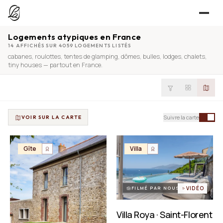
Logements atypiques en France
JE CHERCHE
14 AFFICHÉS SUR 4059 LOGEMENTS LISTÉS
cabanes
,
roulottes
,
tentes de glamping
,
dômes
,
bulles
,
lodges
,
chalets
,
UNE QUESTION ?
TROUVER UN LIEU
tiny houses
— partout en France.
Séjours, tournages, événements — l’annuaire
CONTACT
JE PROPOSE
PROPOSER MON LIEU
Suivre la carte
VOIR SUR LA CARTE
Dépli
Annuaire + reportage photo-vidéo, 0 % commission
Déjà référencé ?
Espace pro
Gîte
Villa
EXPLORER
Offre conciergeries
JOURNAL
Offre agences immobilières
Lieux, idées et art de vivre
FILMÉ PAR NOUS
VIDÉO
OUTILS GRATUITS
Villa Roya · Saint-Florent
Simulateurs & scrapers — aucun compte