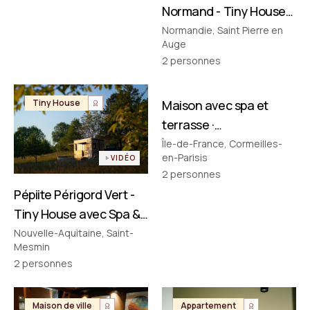
Normand - Tiny House
avec Spa & Baignoire
Normandie, Saint Pierre en
Auge
Vintage en Normandie
2
personnes
FILMÉ PAR NOUS
Tiny House
Maison avec spa et
Maison de ville
terrasse ·
Cormeilles‑en‑Parisis
Île-de-France, Cormeilles-
en-Parisis
VIDÉO
2
personnes
Pépiite Périgord Vert -
Tiny House avec Spa &
Bain Nordique en
Nouvelle-Aquitaine, Saint-
Mesmin
Dordogne
2
personnes
Maison de ville
Appartement