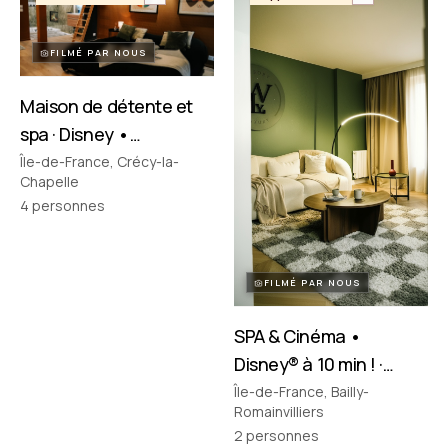
FILMÉ PAR NOUS
Maison de détente et
spa · Disney •
Crécy‑la‑Chapelle
Île-de-France, Crécy-la-
Chapelle
4
personnes
FILMÉ PAR NOUS
SPA & Cinéma •
Disney® à 10 min ! ·
Bailly-Romainvilliers
Île-de-France, Bailly-
Romainvilliers
2
personnes