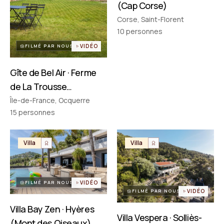
(Cap Corse)
Corse, Saint-Florent
PARTENAIRES
Réseau choisi un par un
10
personnes
FILMÉ PAR NOUS
VIDÉO
Gîte de Bel Air · Ferme
de La Trousse
(Ocquerre)
Île-de-France, Ocquerre
15
personnes
Villa
Villa
FILMÉ PAR NOUS
VIDÉO
FILMÉ PAR NOUS
VIDÉO
Villa Bay Zen · Hyères
Villa Vespera · Solliès-
(Mont des Oiseaux)