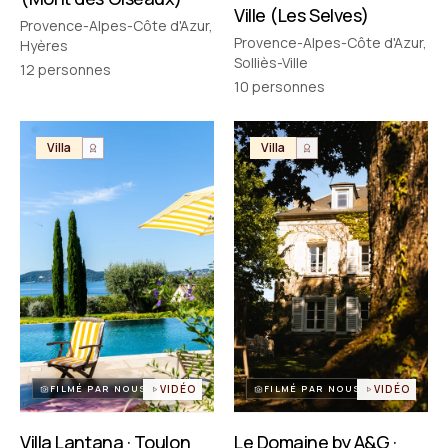
Ville (Les Selves)
Provence-Alpes-Côte d'Azur,
Provence-Alpes-Côte d'Azur,
Hyères
Solliès-Ville
12
personnes
10
personnes
Villa
Villa
FILMÉ PAR NOUS
VIDÉO
FILMÉ PAR NOUS
VIDÉO
Villa Lantana · Toulon
Le Domaine by A&G ·