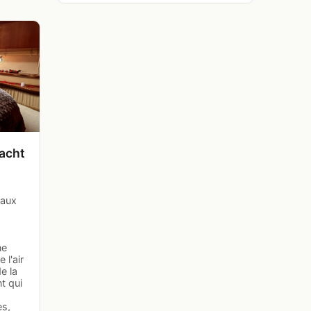
yacht
eaux
,
ne
 l'air
e la
t qui
es,