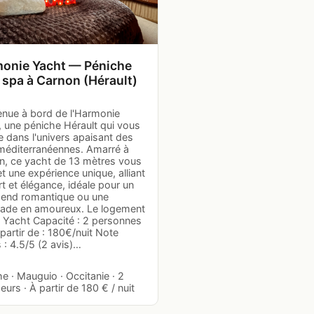
onie Yacht — Péniche
 spa à Carnon (Hérault)
enue à bord de l'Harmonie
, une péniche Hérault qui vous
 dans l'univers apaisant des
méditerranéennes. Amarré à
n, ce yacht de 13 mètres vous
 une expérience unique, alliant
t et élégance, idéale pour un
end romantique ou une
ade en amoureux. Le logement
: Yacht Capacité : 2 personnes
 partir de : 180€/nuit Note
s : 4.5/5 (2 avis)…
e · Mauguio · Occitanie · 2
urs · À partir de 180 € / nuit