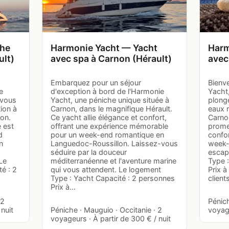
che
Harmonie Yacht — Yacht
Harm
ult)
avec spa à Carnon (Hérault)
avec
Embarquez pour un séjour
Bienv
e
d'exception à bord de l'Harmonie
Yacht
 vous
Yacht, une péniche unique située à
plonge
tion à
Carnon, dans le magnifique Hérault.
eaux 
on.
Ce yacht allie élégance et confort,
Carno
e est
offrant une expérience mémorable
promet
d
pour un week-end romantique en
confor
n
Languedoc-Roussillon. Laissez-vous
week-
séduire par la douceur
escap
Le
méditerranéenne et l'aventure marine
Type 
é : 2
qui vous attendent. Le logement
Prix à
Type : Yacht Capacité : 2 personnes
client
Prix à…
 2
Pénich
nuit
Péniche · Mauguio · Occitanie · 2
voyage
voyageurs · À partir de 300 € / nuit