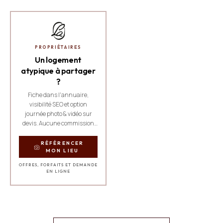
PROPRIÉTAIRES
Un logement
atypique à partager
?
Fiche dans l'annuaire,
visibilité SEO et option
journée photo & vidéo sur
devis. Aucune commission
sur les réservations.
RÉFÉRENCER
MON LIEU
OFFRES, FORFAITS ET DEMANDE
EN LIGNE