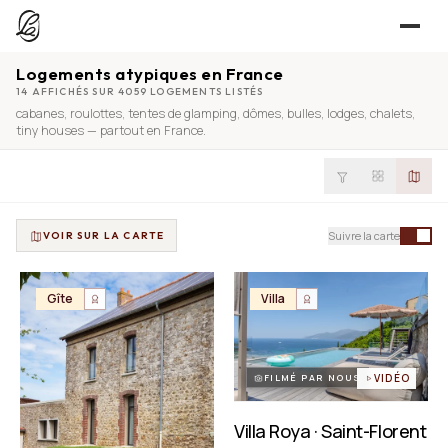
Logements atypiques en France
JE CHERCHE
14 AFFICHÉS SUR 4059 LOGEMENTS LISTÉS
cabanes
,
roulottes
,
tentes de glamping
,
dômes
,
bulles
,
lodges
,
chalets
,
UNE QUESTION ?
TROUVER UN LIEU
tiny houses
— partout en France.
Séjours, tournages, événements — l’annuaire
CONTACT
JE PROPOSE
PROPOSER MON LIEU
Suivre la carte
VOIR SUR LA CARTE
Dépli
Annuaire + reportage photo-vidéo, 0 % commission
Déjà référencé ?
Espace pro
Gîte
Villa
EXPLORER
Offre conciergeries
JOURNAL
Offre agences immobilières
Lieux, idées et art de vivre
FILMÉ PAR NOUS
VIDÉO
OUTILS GRATUITS
Villa Roya · Saint-Florent
Simulateurs & scrapers — aucun compte