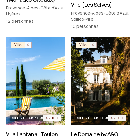
Ville (Les Selves)
Provence-Alpes-Côte d'Azur,
Provence-Alpes-Côte d'Azur,
Hyères
Solliès-Ville
12
personnes
10
personnes
Villa
Villa
FILMÉ PAR NOUS
VIDÉO
FILMÉ PAR NOUS
VIDÉO
Villa Lantana · Toulon
Le Domaine by A&G ·