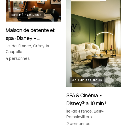
FILMÉ PAR NOUS
Maison de détente et
spa · Disney •
Crécy‑la‑Chapelle
Île-de-France, Crécy-la-
Chapelle
4
personnes
FILMÉ PAR NOUS
SPA & Cinéma •
Disney® à 10 min ! ·
Bailly-Romainvilliers
Île-de-France, Bailly-
Romainvilliers
2
personnes