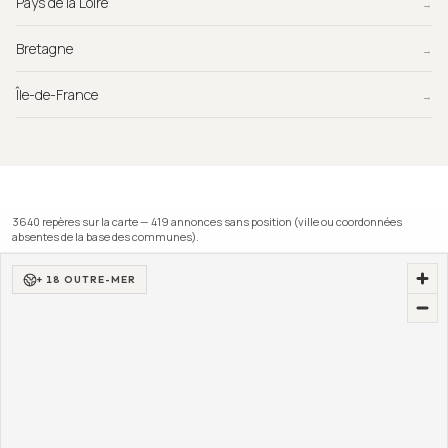
Pays de la Loire
→
Bretagne
→
Île-de-France
→
3640
repère
s
sur la carte —
419
annonce
s
sans position (ville ou coordonnées
absentes de la base des communes).
+ 18 OUTRE-MER