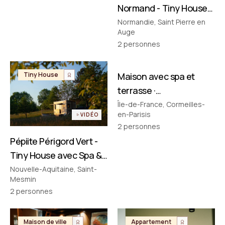
Normand - Tiny House
avec Spa & Baignoire
Normandie, Saint Pierre en
Auge
Vintage en Normandie
2
personnes
FILMÉ PAR NOUS
Tiny House
Maison avec spa et
Maison de ville
terrasse ·
Cormeilles‑en‑Parisis
Île-de-France, Cormeilles-
en-Parisis
VIDÉO
2
personnes
Pépiite Périgord Vert -
Tiny House avec Spa &
Bain Nordique en
Nouvelle-Aquitaine, Saint-
Mesmin
Dordogne
2
personnes
Maison de ville
Appartement