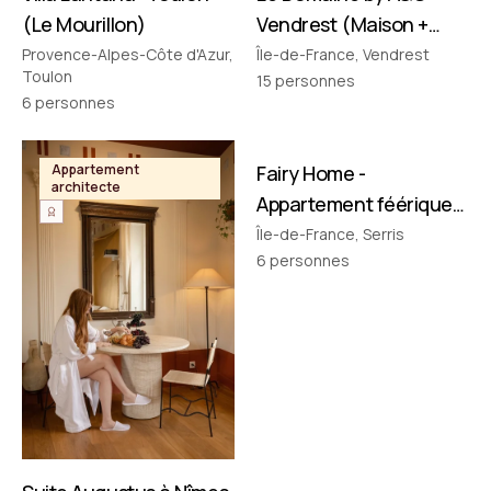
(Le Mourillon)
Vendrest (Maison +
Pavillon)
Provence-Alpes-Côte d'Azur,
Île-de-France, Vendrest
Toulon
15
personnes
6
personnes
FILMÉ PAR NOUS
Appartement
Fairy Home -
Appartement
architecte
thématique
Appartement féérique
• Disney à 10 min !
Île-de-France, Serris
6
personnes