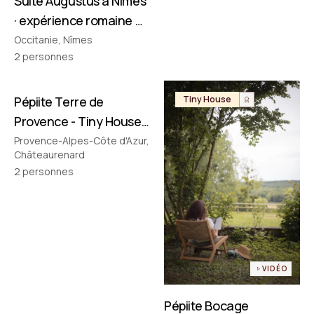
Suite Augustus à Nîmes
· expérience romaine &
cinéma privé
Occitanie, Nîmes
2
personnes
Pépiite Terre de
Tiny House
Tiny House
Provence - Tiny House
avec Jacuzzi en
Provence-Alpes-Côte d'Azur,
Châteaurenard
Provence
2
personnes
VIDÉO
Pépiite Bocage