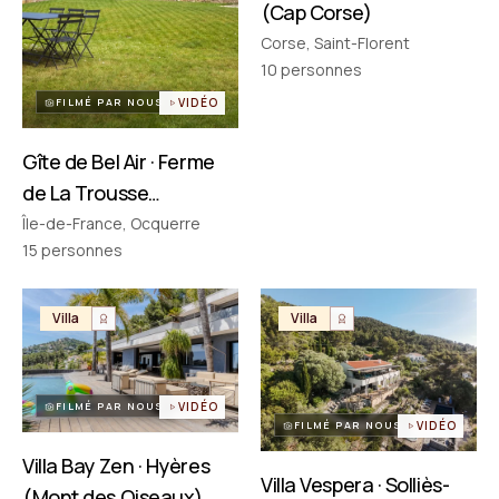
(Cap Corse)
Corse, Saint-Florent
PARTENAIRES
Réseau choisi un par un
10
personnes
FILMÉ PAR NOUS
VIDÉO
Gîte de Bel Air · Ferme
de La Trousse
(Ocquerre)
Île-de-France, Ocquerre
15
personnes
Villa
Villa
FILMÉ PAR NOUS
VIDÉO
FILMÉ PAR NOUS
VIDÉO
Villa Bay Zen · Hyères
Villa Vespera · Solliès-
(Mont des Oiseaux)