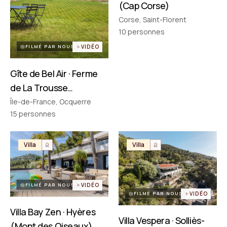
(Cap Corse)
Corse, Saint-Florent
PARTENAIRES
Réseau choisi un par un
10
personnes
FILMÉ PAR NOUS
VIDÉO
Gîte de Bel Air · Ferme
de La Trousse
(Ocquerre)
Île-de-France, Ocquerre
15
personnes
Villa
Villa
FILMÉ PAR NOUS
VIDÉO
FILMÉ PAR NOUS
VIDÉO
Villa Bay Zen · Hyères
Villa Vespera · Solliès-
(Mont des Oiseaux)