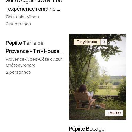
Suite Augustus à Nîmes
· expérience romaine &
cinéma privé
Occitanie, Nîmes
2
personnes
Pépiite Terre de
Tiny House
Tiny House
Provence - Tiny House
avec Jacuzzi en
Provence-Alpes-Côte d'Azur,
Châteaurenard
Provence
2
personnes
VIDÉO
Pépiite Bocage