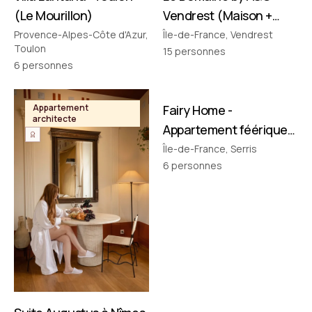
(Le Mourillon)
Vendrest (Maison +
Pavillon)
Provence-Alpes-Côte d'Azur,
Île-de-France, Vendrest
Toulon
15
personnes
6
personnes
FILMÉ PAR NOUS
Appartement
Fairy Home -
Appartement
architecte
thématique
Appartement féérique
• Disney à 10 min !
Île-de-France, Serris
6
personnes