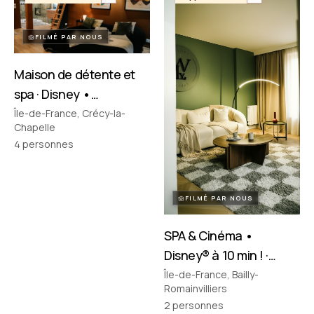
FILMÉ PAR NOUS
Maison de détente et
spa · Disney •
Crécy‑la‑Chapelle
Île-de-France, Crécy-la-
Chapelle
4
personnes
FILMÉ PAR NOUS
SPA & Cinéma •
Disney® à 10 min ! ·
Bailly-Romainvilliers
Île-de-France, Bailly-
Romainvilliers
2
personnes