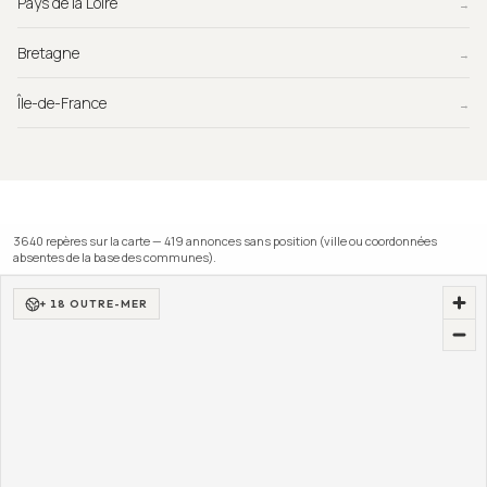
Pays de la Loire
→
Bretagne
→
Île-de-France
→
3640
repère
s
sur la carte —
419
annonce
s
sans position (ville ou coordonnées
absentes de la base des communes).
+ 18 OUTRE-MER