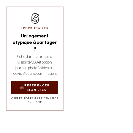
PROPRIÉTAIRES
Un logement
atypique à partager
?
Fiche dans l'annuaire,
visibilité SEO et option
journée photo & vidéo sur
devis. Aucune commission
sur les réservations.
RÉFÉRENCER
MON LIEU
OFFRES, FORFAITS ET DEMANDE
EN LIGNE