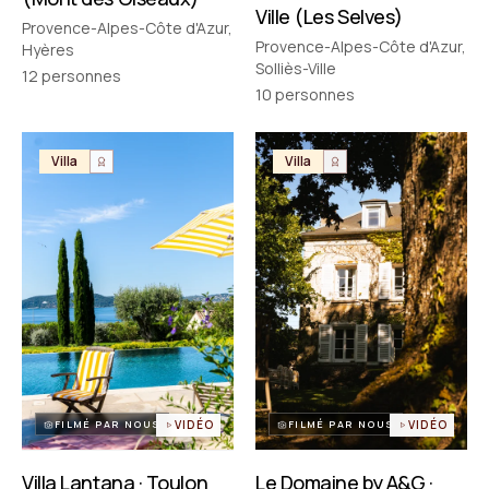
Ville (Les Selves)
Provence-Alpes-Côte d'Azur,
Provence-Alpes-Côte d'Azur,
Hyères
Solliès-Ville
12
personnes
10
personnes
Villa
Villa
FILMÉ PAR NOUS
VIDÉO
FILMÉ PAR NOUS
VIDÉO
Villa Lantana · Toulon
Le Domaine by A&G ·