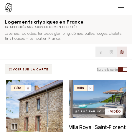
Logements atypiques en France
JE CHERCHE
14 AFFICHÉS SUR 4059 LOGEMENTS LISTÉS
cabanes
,
roulottes
,
tentes de glamping
,
dômes
,
bulles
,
lodges
,
chalets
,
UNE QUESTION ?
TROUVER UN LIEU
tiny houses
— partout en France.
Séjours, tournages, événements — l’annuaire
CONTACT
JE PROPOSE
PROPOSER MON LIEU
Suivre la carte
VOIR SUR LA CARTE
Dépli
Annuaire + reportage photo-vidéo, 0 % commission
Déjà référencé ?
Espace pro
Gîte
Villa
EXPLORER
Offre conciergeries
JOURNAL
Offre agences immobilières
Lieux, idées et art de vivre
FILMÉ PAR NOUS
VIDÉO
OUTILS GRATUITS
Villa Roya · Saint-Florent
Simulateurs & scrapers — aucun compte