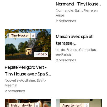
Normand - Tiny House
avec Spa & Baignoire
Normandie, Saint Pierre en
Auge
Vintage en Normandie
2
personnes
FILMÉ PAR NOUS
Tiny House
Maison avec spa et
Maison de ville
terrasse ·
Cormeilles‑en‑Parisis
Île-de-France, Cormeilles-
en-Parisis
VIDÉO
2
personnes
Pépiite Périgord Vert -
Tiny House avec Spa &
Bain Nordique en
Nouvelle-Aquitaine, Saint-
Mesmin
Dordogne
2
personnes
Maison de ville
Appartement