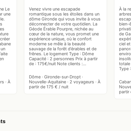
ne Le
Venez vivre une escapade
À la 
ur une
romantique sous les étoiles dans un
arbre
le.
dôme Gironde qui vous invite à vous
escap
rs
déconnecter de votre quotidien. La
bien-
Des
Géode Érable Pourpre, nichée au
privat
ature
cœur de la nature, vous promet une
de Ga
 créer
expérience unique, où le confort
expér
cabane
moderne se mêle à la beauté
ciel e
 un
sauvage de la forêt d’érables et de
panora
aite
frênes. Le logement Type : Dôme
envir
en
Capacité : 2 personnes Prix à partir
insoli
de : 175€/nuit Note clients :…
totale
Type 
Dôme · Gironde-sur-Dropt ·
rs · À
Nouvelle-Aquitaine · 2 voyageurs · À
Caban
partir de 175 € / nuit
Nouvel
partir
nts