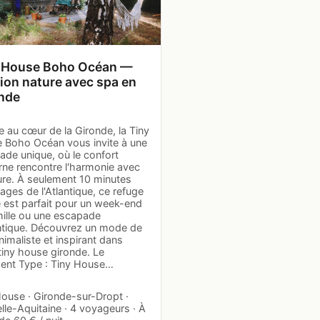
 House Boho Océan —
ion nature avec spa en
nde
 au cœur de la Gironde, la Tiny
 Boho Océan vous invite à une
ade unique, où le confort
ne rencontre l'harmonie avec
ure. À seulement 10 minutes
ages de l'Atlantique, ce refuge
é est parfait pour un week-end
mille ou une escapade
tique. Découvrez un mode de
nimaliste et inspirant dans
tiny house gironde. Le
ent Type : Tiny House…
House · Gironde-sur-Dropt ·
le-Aquitaine · 4 voyageurs · À