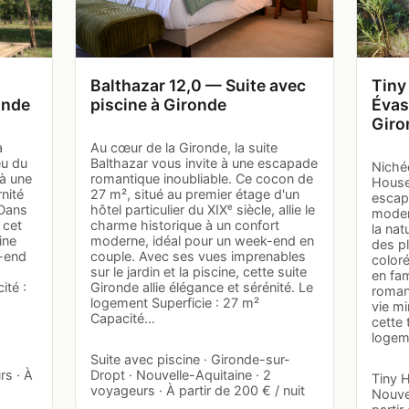
Balthazar 12,0 — Suite avec
Tiny
onde
piscine à Gironde
Évas
Giro
a
Au cœur de la Gironde, la suite
eu du
Balthazar vous invite à une escapade
Nichée
 à une
romantique inoubliable. Ce cocon de
House
nité
27 m², situé au premier étage d'un
escap
 Dans
hôtel particulier du XIXᵉ siècle, allie le
moder
 cet
charme historique à un confort
la nat
ine
moderne, idéal pour un week-end en
des pl
k-end
couple. Avec ses vues imprenables
color
sur le jardin et la piscine, cette suite
en fa
ité :
Gironde allie élégance et sérénité. Le
roman
logement Superficie : 27 m²
vie mi
Capacité…
cette 
logem
Suite avec piscine · Gironde-sur-
rs · À
Dropt · Nouvelle-Aquitaine · 2
Tiny 
voyageurs · À partir de 200 € / nuit
Nouvel