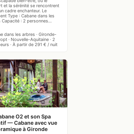
scapade bien-être, où le
t et la sérénité se rencontrent
un cadre enchanteur. Le
ent Type : Cabane dans les
s Capacité : 2 personnes…
e dans les arbres · Gironde-
opt · Nouvelle-Aquitaine · 2
urs · À partir de 291 € / nuit
abane O2 et son Spa
atif — Cabane avec vue
ramique à Gironde