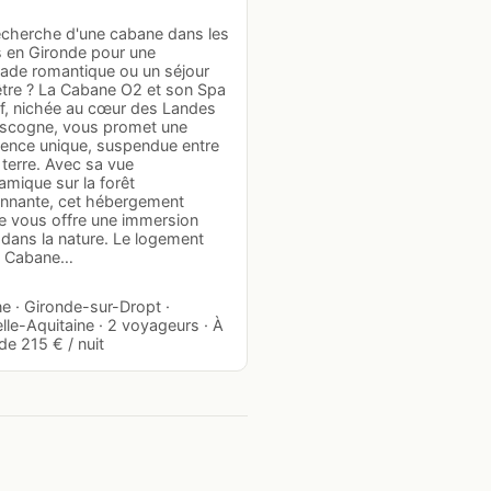
recherche d'une cabane dans les
s en Gironde pour une
ade romantique ou un séjour
être ? La Cabane O2 et son Spa
if, nichée au cœur des Landes
scogne, vous promet une
ience unique, suspendue entre
t terre. Avec sa vue
mique sur la forêt
onnante, cet hébergement
te vous offre une immersion
 dans la nature. Le logement
: Cabane…
e · Gironde-sur-Dropt ·
le-Aquitaine · 2 voyageurs · À
 de 215 € / nuit