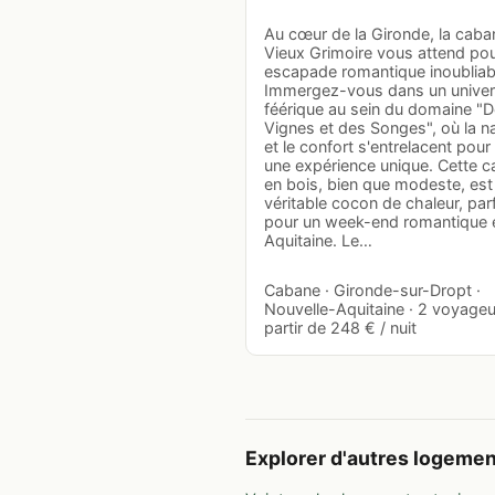
Au cœur de la Gironde, la caba
Vieux Grimoire vous attend po
escapade romantique inoubliab
Immergez-vous dans un unive
féérique au sein du domaine "
Vignes et des Songes", où la n
et le confort s'entrelacent pour
une expérience unique. Cette 
en bois, bien que modeste, est
véritable cocon de chaleur, parf
pour un week-end romantique 
Aquitaine. Le…
Cabane · Gironde-sur-Dropt ·
Nouvelle-Aquitaine · 2 voyageu
partir de 248 € / nuit
Explorer d'autres logeme