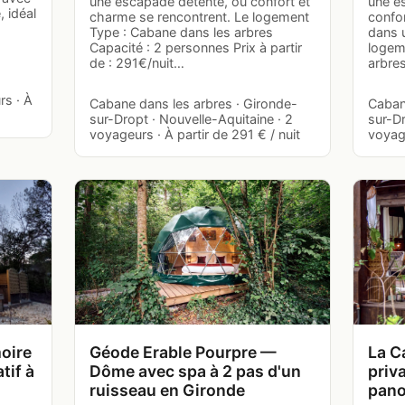
une escapade détente, où confort et
une e
, idéal
charme se rencontrent. Le logement
confor
Type : Cabane dans les arbres
dans 
Capacité : 2 personnes Prix à partir
logem
de : 291€/nuit…
arbre
rs · À
Cabane dans les arbres · Gironde-
Caban
sur-Dropt · Nouvelle-Aquitaine · 2
sur-Dr
voyageurs · À partir de 291 € / nuit
voyage
oire
Géode Erable Pourpre —
La C
tif à
Dôme avec spa à 2 pas d'un
priv
ruisseau en Gironde
pano