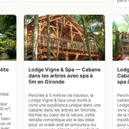
partir
lite
Lodge Vigne & Spa — Cabane
Lodg
dans les arbres avec spa à
Caba
5m en Gironde
spa 
emble
Perchée à 5 mètres de hauteur, la
Perché
Lodge Vigne & Spa vous invite à
caban
cœur
vivre une expérience unique dans une
Lodge
30 m²,
cabane dans les arbres en Gironde.
vivre
us
Nichée au cœur de la nature, cette
de la
 bien-
retraite romantique est le lieu idéal
insoli
ous un
pour un week-end en amoureux ou
pour 
 avec