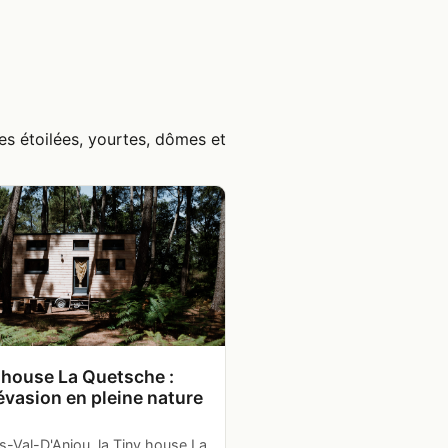
es étoilées, yourtes, dômes et
 house La Quetsche :
évasion en pleine nature
s-Val-D'Anjou, la Tiny house La