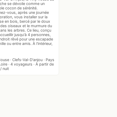
che se dévoile comme un
ble cocon de sérénité.
nez-vous, après une journée
oration, vous installer sur la
se en bois, bercé par le doux
 des oiseaux et le murmure du
ans les arbres. Ce lieu, conçu
ccueillir jusqu'à 4 personnes,
endroit rêvé pour une escapade
ille ou entre amis. À l'intérieur,
ouse · Clefs-Val-D'anjou · Pays
Loire · 4 voyageurs · À partir de
/ nuit