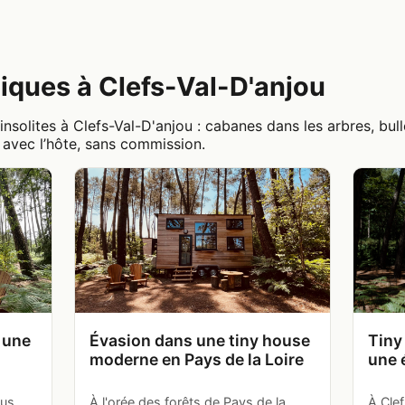
ques à Clefs-Val-D'anjou
solites à Clefs-Val-D'anjou : cabanes dans les arbres, bull
e avec l’hôte, sans commission.
: une
Évasion dans une tiny house
Tiny
moderne en Pays de la Loire
une 
ous
À l'orée des forêts de Pays de la
À Clef