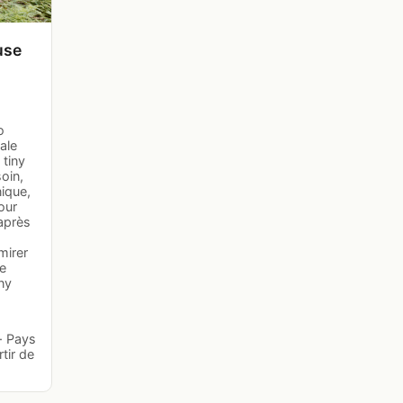
use
o
ale
 tiny
oin,
ique,
our
après
mirer
le
iny
· Pays
tir de