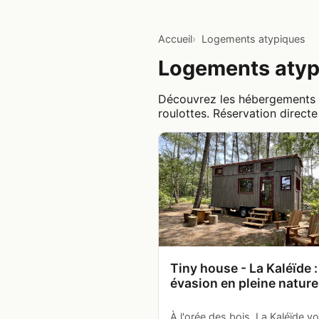
Accueil
Logements atypiques
Logements atypi
Découvrez les hébergements in
roulottes. Réservation direct
Tiny house - La Kaléïde 
évasion en pleine nature
À l'orée des bois, La Kaléïde v