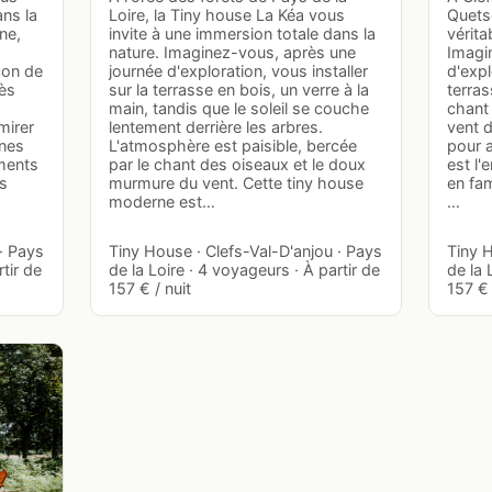
ans la
Loire, la Tiny house La Kéa vous
Quets
ne,
invite à une immersion totale dans la
vérita
nature. Imaginez-vous, après une
Imagi
con de
journée d'exploration, vous installer
d'expl
rès
sur la terrasse en bois, un verre à la
terras
main, tandis que le soleil se couche
chant
mirer
lentement derrière les arbres.
vent d
ines
L'atmosphère est paisible, bercée
pour a
ments
par le chant des oiseaux et le doux
est l'
és
murmure du vent. Cette tiny house
en fam
moderne est…
…
· Pays
Tiny House · Clefs-Val-D'anjou · Pays
Tiny H
tir de
de la Loire · 4 voyageurs · À partir de
de la 
157 € / nuit
157 € 