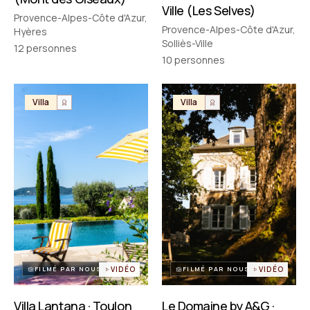
Ville (Les Selves)
Provence-Alpes-Côte d'Azur,
Provence-Alpes-Côte d'Azur,
Hyères
Solliès-Ville
12
personnes
10
personnes
Villa
Villa
FILMÉ PAR NOUS
VIDÉO
FILMÉ PAR NOUS
VIDÉO
Villa Lantana · Toulon
Le Domaine by A&G ·