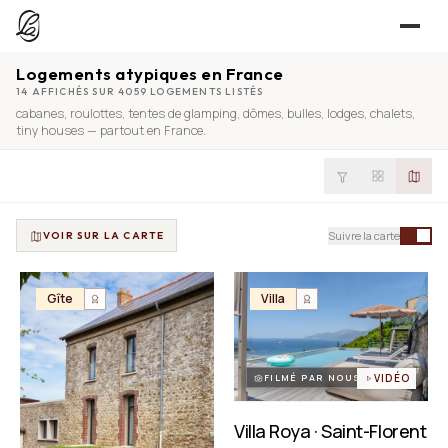
Logements atypiques en France
JE CHERCHE
14 AFFICHÉS SUR 4059 LOGEMENTS LISTÉS
cabanes
,
roulottes
,
tentes de glamping
,
dômes
,
bulles
,
lodges
,
chalets
,
UNE QUESTION ?
TROUVER UN LIEU
tiny houses
— partout en France.
Séjours, tournages, événements — l’annuaire
CONTACT
JE PROPOSE
PROPOSER MON LIEU
Suivre la carte
VOIR SUR LA CARTE
Dépli
Annuaire + reportage photo-vidéo, 0 % commission
Déjà référencé ?
Espace pro
Gîte
Villa
EXPLORER
Offre conciergeries
JOURNAL
Offre agences immobilières
Lieux, idées et art de vivre
FILMÉ PAR NOUS
VIDÉO
OUTILS GRATUITS
Villa Roya · Saint-Florent
Simulateurs & scrapers — aucun compte