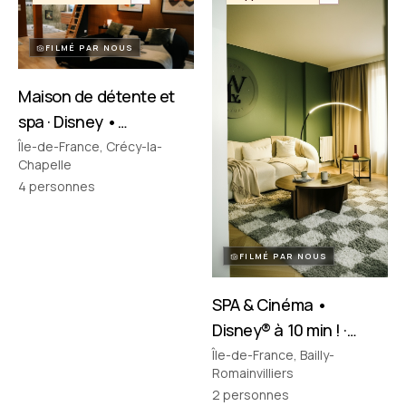
FILMÉ PAR NOUS
Maison de détente et
spa · Disney •
Crécy‑la‑Chapelle
Île-de-France, Crécy-la-
Chapelle
4
personnes
FILMÉ PAR NOUS
SPA & Cinéma •
Disney® à 10 min ! ·
Bailly-Romainvilliers
Île-de-France, Bailly-
Romainvilliers
2
personnes