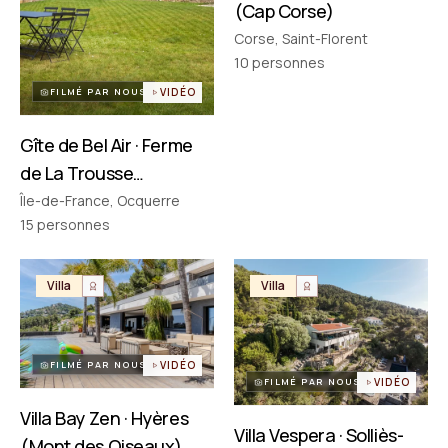
(Cap Corse)
Corse, Saint-Florent
PARTENAIRES
Réseau choisi un par un
10
personnes
FILMÉ PAR NOUS
VIDÉO
Gîte de Bel Air · Ferme
de La Trousse
(Ocquerre)
Île-de-France, Ocquerre
15
personnes
Villa
Villa
FILMÉ PAR NOUS
VIDÉO
FILMÉ PAR NOUS
VIDÉO
Villa Bay Zen · Hyères
Villa Vespera · Solliès-
(Mont des Oiseaux)