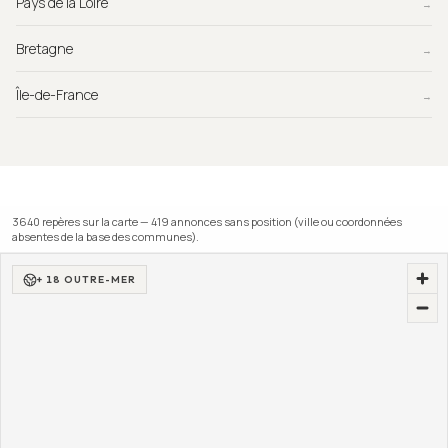
Pays de la Loire
→
Bretagne
→
Île-de-France
→
3640
repère
s
sur la carte —
419
annonce
s
sans position (ville ou coordonnées
absentes de la base des communes).
+ 18 OUTRE-MER