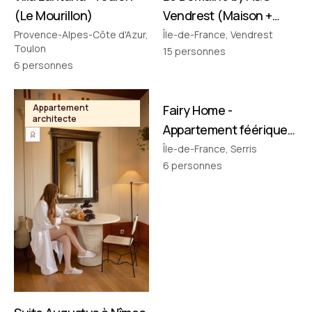
(Le Mourillon)
Vendrest (Maison +
Pavillon)
Provence-Alpes-Côte d'Azur,
Île-de-France, Vendrest
Toulon
15
personnes
6
personnes
FILMÉ PAR NOUS
Appartement
Fairy Home -
Appartement
architecte
thématique
Appartement féérique
• Disney à 10 min !
Île-de-France, Serris
6
personnes