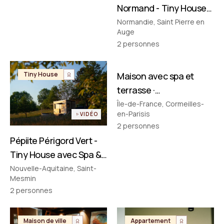
Normand - Tiny House
avec Spa & Baignoire
Normandie, Saint Pierre en
Auge
Vintage en Normandie
2
personnes
FILMÉ PAR NOUS
Tiny House
Maison avec spa et
Maison de ville
terrasse ·
Cormeilles‑en‑Parisis
Île-de-France, Cormeilles-
en-Parisis
VIDÉO
2
personnes
Pépiite Périgord Vert -
Tiny House avec Spa &
Bain Nordique en
Nouvelle-Aquitaine, Saint-
Mesmin
Dordogne
2
personnes
Maison de ville
Appartement