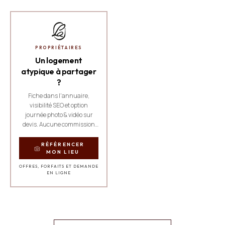
PROPRIÉTAIRES
Un logement
atypique à partager
?
Fiche dans l'annuaire,
visibilité SEO et option
journée photo & vidéo sur
devis. Aucune commission
sur les réservations.
RÉFÉRENCER
MON LIEU
OFFRES, FORFAITS ET DEMANDE
EN LIGNE