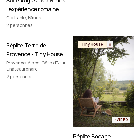
Suite Augustus à Nîmes
· expérience romaine &
cinéma privé
Occitanie, Nîmes
2
personnes
Pépiite Terre de
Tiny House
Tiny House
Provence - Tiny House
avec Jacuzzi en
Provence-Alpes-Côte d'Azur,
Châteaurenard
Provence
2
personnes
VIDÉO
Pépiite Bocage