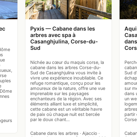
ec
Pyxis — Cabane dans les
Aqui
arbres avec spa à
Casa
Casanghjulina, Corse-du-
dans
Sud
Cors
 dôme
us
que
Nichée au cœur du maquis corse, la
Perch
e
cabane dans les arbres Corse-du-
caban
xueux,
Sud de Casanghjulina vous invite à
Sud d
orse
vivre une expérience inoubliable. Ce
échap
ouples
refuge romantique, conçu pour les
amour
e
amoureux de la nature, offre une vue
sur me
: Dôme
imprenable sur les paysages
dans 
onnes
enchanteurs de la région. Avec ses
un we
éléments alliant luxe et simplicité,
logem
cette cabane est un véritable havre
arbres
de paix où chaque nuit est bercée
partir
par le doux chant…
Corse
ageurs
Cabane dans les arbres · Ajaccio ·
Cabane