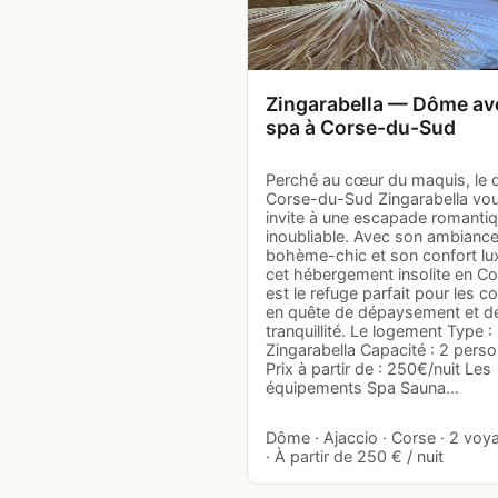
Zingarabella — Dôme av
spa à Corse-du-Sud
Perché au cœur du maquis, le
Corse-du-Sud Zingarabella vo
invite à une escapade romanti
inoubliable. Avec son ambianc
bohème-chic et son confort lu
cet hébergement insolite en C
est le refuge parfait pour les c
en quête de dépaysement et d
tranquillité. Le logement Type 
Zingarabella Capacité : 2 pers
Prix à partir de : 250€/nuit Les
équipements Spa Sauna…
Dôme · Ajaccio · Corse · 2 voy
· À partir de 250 € / nuit