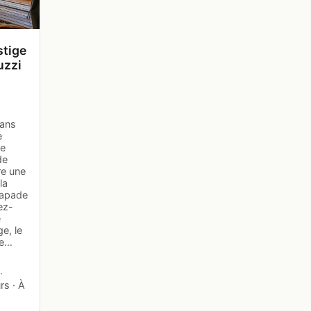
stige
uzzi
dans
e
xe
de
re une
la
capade
ez-
e
e, le
de…
·
rs · À