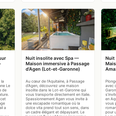
sur
Nuit insolite avec Spa —
Nuit
-
Maison immersive à Passage
Mais
d’Agen (Lot-et-Garonne)
Amaz
 la
Au cœur de l'Aquitaine, à Passage
Plong
nne Le
d’Agen, découvrez une maison
avec c
e de
insolite dans le Lot-et-Garonne qui
Garon
ature.
vous transporte directement en Italie.
s’invi
 cet
Spassionnement Agen vous invite à
en Aq
nge
une escapade romantique où la
vous 
il a
dolce vita prend tout son sens, dans
roman
un cadre élégant et dépaysant. Le
pour 