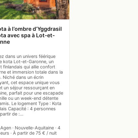
ota à l’ombre d’Yggdrasil
ta avec spa à Lot-et-
onne
ez dans un univers féérique
le kota Lot-et-Garonne, un
t finlandais qui allie confort
ne et immersion totale dans la
. Niché dans un écrin
yant, cet espace unique vous
t un séjour ressourçant en
ine, parfait pour une escapade
mille ou un week-end détente
 amis. Le logement Type : Kota
dais Capacité : 4 personnes
 partir de :…
 Agen · Nouvelle-Aquitaine · 4
urs · À partir de 75 € / nuit