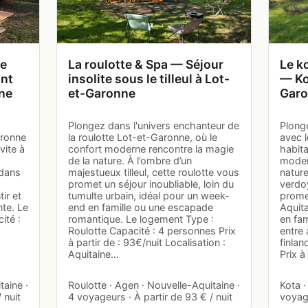
ée
La roulotte & Spa — Séjour
Le k
ant
insolite sous le tilleul à Lot-
— Ko
ne
et-Garonne
Gar
Plongez dans l'univers enchanteur de
Plong
aronne
la roulotte Lot-et-Garonne, où le
avec 
vite à
confort moderne rencontre la magie
habita
de la nature. À l’ombre d’un
moder
dans
majestueux tilleul, cette roulotte vous
nature
promet un séjour inoubliable, loin du
verdo
tir et
tumulte urbain, idéal pour un week-
prome
nte. Le
end en famille ou une escapade
Aquita
ité :
romantique. Le logement Type :
en fa
Roulotte Capacité : 4 personnes Prix
entre
à partir de : 93€/nuit Localisation :
finlan
Aquitaine…
Prix à
taine ·
Roulotte · Agen · Nouvelle-Aquitaine ·
Kota ·
 nuit
4 voyageurs · À partir de 93 € / nuit
voyage