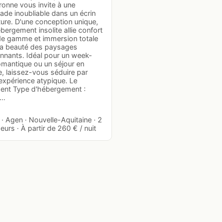
ronne vous invite à une
ade inoubliable dans un écrin
ure. D'une conception unique,
bergement insolite allie confort
de gamme et immersion totale
la beauté des paysages
onnants. Idéal pour un week-
omantique ou un séjour en
, laissez-vous séduire par
expérience atypique. Le
ent Type d'hébergement :
e…
· Agen · Nouvelle-Aquitaine · 2
urs · À partir de 260 € / nuit