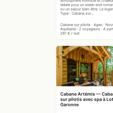
atmosphère intimiste et chaleu
idéale pour un week-end roman
ou un séjour bien-être. Le log
Type : Cabane sur…
Cabane sur pilotis · Agen · Nou
Aquitaine · 2 voyageurs · À part
281 € / nuit
Cabane Artémis — Cab
sur pilotis avec spa à Lo
Garonne