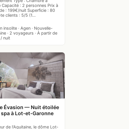
gement Type : Chambre à
 Capacité : 2 personnes Prix à
 de : 199€/nuit Superficie : 80
e clients : 5/5 (1…
 insolite · Agen · Nouvelle-
ine · 2 voyageurs · À partir de
/ nuit
 Évasion — Nuit étoilée
 spa à Lot-et-Garonne
r de l'Aquitaine, le dôme Lot-