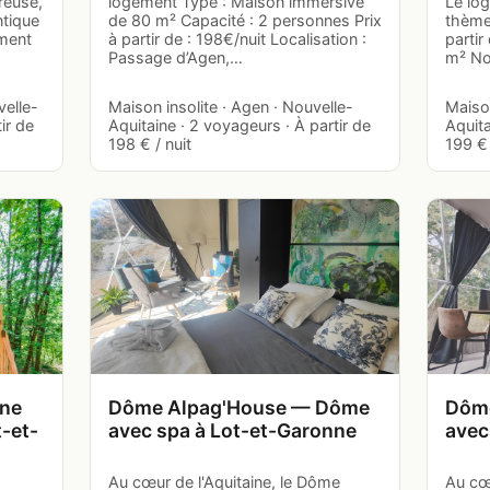
reuse,
logement Type : Maison immersive
Le lo
tique
de 80 m² Capacité : 2 personnes Prix
thème
ement
à partir de : 198€/nuit Localisation :
partir
Passage d’Agen,…
m² Not
velle-
Maison insolite · Agen · Nouvelle-
Maison
ir de
Aquitaine · 2 voyageurs · À partir de
Aquita
198 € / nuit
199 € 
ane
Dôme Alpag'House — Dôme
Dôme
t-et-
avec spa à Lot-et-Garonne
avec
Au cœur de l'Aquitaine, le Dôme
Au cœu