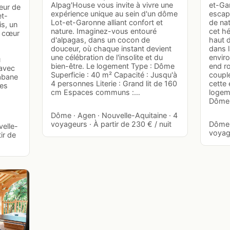
Alpag'House vous invite à vivre une
et-Ga
eur de
expérience unique au sein d'un dôme
escap
et-
Lot-et-Garonne alliant confort et
de nat
s, un
nature. Imaginez-vous entouré
cet hé
u cœur
d'alpagas, dans un cocon de
haut 
douceur, où chaque instant devient
dans 
une célébration de l'insolite et du
envir
ù
bien-être. Le logement Type : Dôme
end r
 avec
Superficie : 40 m² Capacité : Jusqu'à
couple
Cabane
4 personnes Literie : Grand lit de 160
cette 
nes
cm Espaces communs :…
logem
Dôm
Dôme · Agen · Nouvelle-Aquitaine · 4
voyageurs · À partir de 230 € / nuit
Dôme 
velle-
voyage
ir de