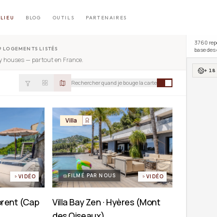
LIEU
BLOG
OUTILS
PARTENAIRES
3760
rep
9 LOGEMENTS LISTÉS
base de
ny houses
— partout en France.
+ 1
Rechercher quand je bouge la carte
Villa
FILMÉ PAR NOUS
VIDÉO
VIDÉO
lorent (Cap
Villa Bay Zen · Hyères (Mont
des Oiseaux)