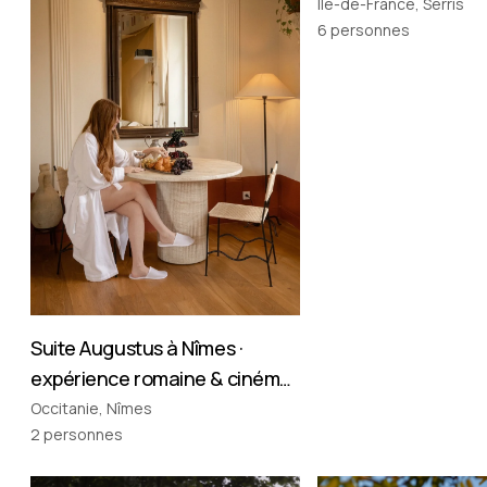
Île-de-France, Serris
6
personnes
Suite Augustus à Nîmes ·
expérience romaine & cinéma
privé
Occitanie, Nîmes
2
personnes