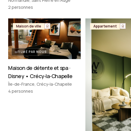
Vintage en Normandie
Normandie, Saint Pierre en Auge
2
personnes
Maison de ville
Appartement
FILMÉ PAR NOUS
Maison de détente et spa ·
Disney • Crécy‑la‑Chapelle
Île-de-France, Crécy-la-Chapelle
4
personnes