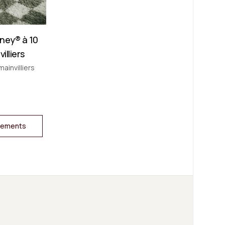
ney® à 10
illiers
mainvilliers
ogements