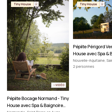
Tiny House
Tiny House
Pépiite Périgord Ver
House avec Spa & 
Nordique en Dord
Nouvelle-Aquitaine, Sa
2
personnes
VIDÉO
Pépiite Bocage Normand - Tiny
House avec Spa & Baignoire