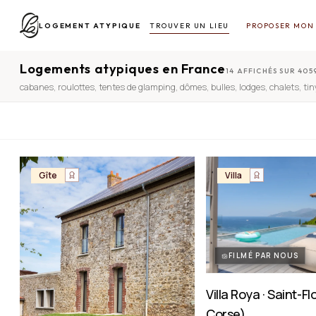
LOGEMENT ATYPIQUE
TROUVER UN LIEU
PROPOSER MON 
Logements atypiques en France
14 AFFICHÉS SUR 405
cabanes
,
roulottes
,
tentes de glamping
,
dômes
,
bulles
,
lodges
,
chalets
,
ti
Gîte
Villa
FILMÉ PAR NOUS
Villa Roya · Saint-F
Corse)