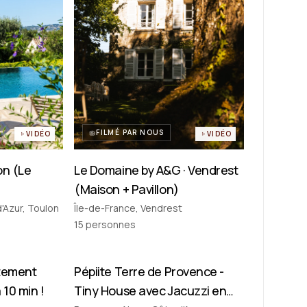
FILMÉ PAR NOUS
VIDÉO
VIDÉO
on (Le
Le Domaine by A&G · Vendrest
(Maison + Pavillon)
'Azur, Toulon
Île-de-France, Vendrest
15
personnes
rtement
ique
Pépiite Terre de Provence -
Tiny House
 10 min !
Tiny House avec Jacuzzi en