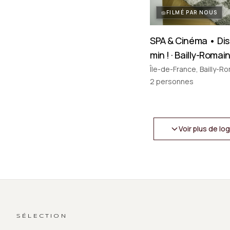
FILMÉ PAR NOUS
SPA & Cinéma • Dis
min ! · Bailly-Romainv
Île-de-France, Bailly-Ro
2
personnes
Voir plus de l
SÉLECTION