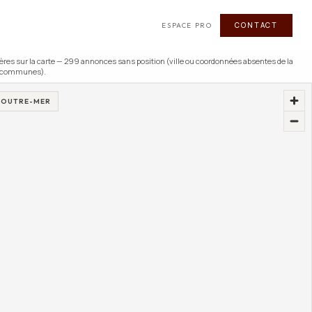
CONTACT
ESPACE PRO
ère
s
sur la carte —
299
annonce
s
sans position (ville ou coordonnées absentes de la
s communes).
8 OUTRE-MER