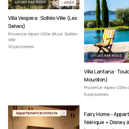
FILMÉ PAR NOUS
VIDÉO
Villa Vespera · Solliès-Ville (Les
Selves)
Provence-Alpes-Côte d'Azur, Solliès-
Ville
10
personnes
FILMÉ PAR NOUS
Villa Lantana · Toul
Mourillon)
Provence-Alpes-Côte d
6
personnes
FILMÉ PAR NOUS
Appartement architecte
Fairy Home - Appa
Appartement thémat
féérique • Disney à