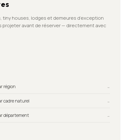
tes
, tiny houses, lodges et demeures d’exception
us projeter avant de réserver — directement avec
Par région
→
Par cadre naturel
→
Par département
→