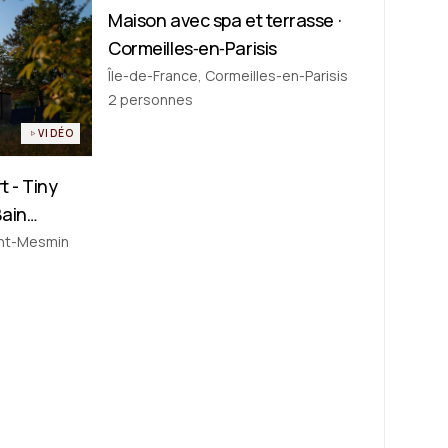
Maison avec spa et terrasse ·
Maison de ville
Cormeilles‑en‑Parisis
Île-de-France, Cormeilles-en-Parisis
2
personnes
VIDÉO
t - Tiny
Bain
ogne
int-Mesmin