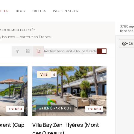
LIEU
BLOG
OUTILS
PARTENAIRES
3760
rep
9 LOGEMENTS LISTÉS
base de
ny houses
— partout en France.
+ 1
Rechercher quand je bouge la carte
Villa
FILMÉ PAR NOUS
VIDÉO
VIDÉO
lorent (Cap
Villa Bay Zen · Hyères (Mont
des Oiseaux)