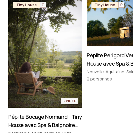
Tiny House
Tiny House
Pépiite Périgord Ver
House avec Spa & 
Nordique en Dord
Nouvelle-Aquitaine, Sa
2
personnes
VIDÉO
Pépiite Bocage Normand - Tiny
House avec Spa & Baignoire