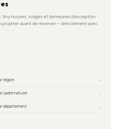
tes
, tiny houses, lodges et demeures d’exception
us projeter avant de réserver — directement avec
Par région
→
Par cadre naturel
→
Par département
→