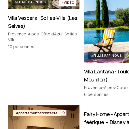
FILMÉ PAR NOUS
VIDÉO
Villa Vespera · Solliès-Ville (Les
Selves)
Provence-Alpes-Côte d'Azur, Solliès-
Ville
10
personnes
FILMÉ PAR NOUS
Villa Lantana · Toul
Mourillon)
Provence-Alpes-Côte d
6
personnes
FILMÉ PAR NOUS
Appartement architecte
Fairy Home - Appa
Appartement thémat
féérique • Disney à