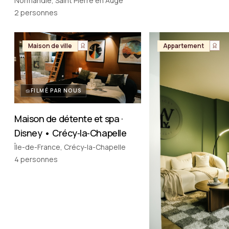
Vintage en Normandie
Normandie, Saint Pierre en Auge
2
personnes
Maison de ville
Appartement
FILMÉ PAR NOUS
Maison de détente et spa ·
Disney • Crécy‑la‑Chapelle
Île-de-France, Crécy-la-Chapelle
4
personnes