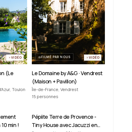
FILMÉ PAR NOUS
VIDÉO
VIDÉO
on (Le
Le Domaine by A&G · Vendrest
(Maison + Pavillon)
'Azur, Toulon
Île-de-France, Vendrest
15
personnes
rtement
ique
Pépiite Terre de Provence -
Tiny House
 10 min !
Tiny House avec Jacuzzi en