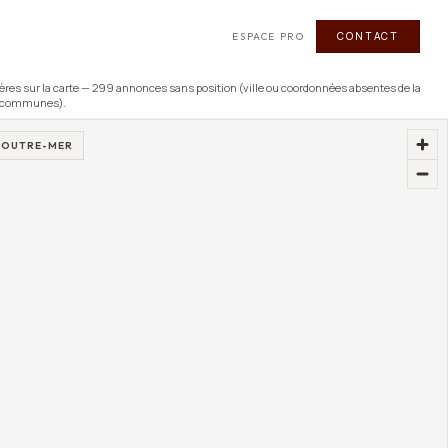
CONTACT
ESPACE PRO
ère
s
sur la carte —
299
annonce
s
sans position (ville ou coordonnées absentes de la
s communes).
8 OUTRE-MER