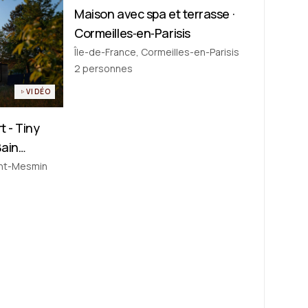
Maison avec spa et terrasse ·
Maison de ville
Cormeilles‑en‑Parisis
Île-de-France, Cormeilles-en-Parisis
2
personnes
VIDÉO
t - Tiny
Bain
ogne
int-Mesmin