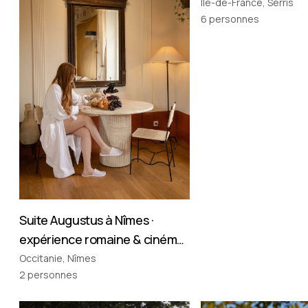
Île-de-France, Serris
6
personnes
Suite Augustus à Nîmes ·
expérience romaine & cinéma
privé
Occitanie, Nîmes
2
personnes