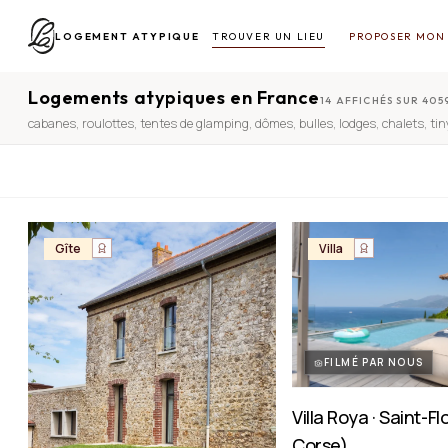
LOGEMENT ATYPIQUE
TROUVER UN LIEU
PROPOSER MON 
Logements atypiques en France
14 AFFICHÉS SUR 405
cabanes
,
roulottes
,
tentes de glamping
,
dômes
,
bulles
,
lodges
,
chalets
,
ti
Gîte
Villa
FILMÉ PAR NOUS
Villa Roya · Saint-F
Corse)