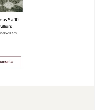
ney® à 10
illiers
mainvilliers
ogements