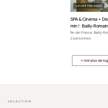
FILMÉ PAR NOUS
SPA & Cinéma • Dis
min ! · Bailly-Romainv
Île-de-France, Bailly-Ro
2
personnes
Voir plus de l
SÉLECTION