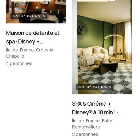
FILMÉ PAR NOUS
Maison de détente et
spa · Disney •
Crécy‑la‑Chapelle
Île-de-France, Crécy-la-
Chapelle
4
personnes
FILMÉ PAR NOUS
SPA & Cinéma •
Disney® à 10 min ! ·
Bailly-Romainvilliers
Île-de-France, Bailly-
Romainvilliers
2
personnes