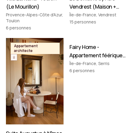
(Le Mourillon)
Vendrest (Maison +
Pavillon)
Provence-Alpes-Côte d'Azur,
Île-de-France, Vendrest
Toulon
15
personnes
6
personnes
FILMÉ PAR NOUS
Appartement
Fairy Home -
Appartement
architecte
thématique
Appartement féérique
• Disney à 10 min !
Île-de-France, Serris
6
personnes