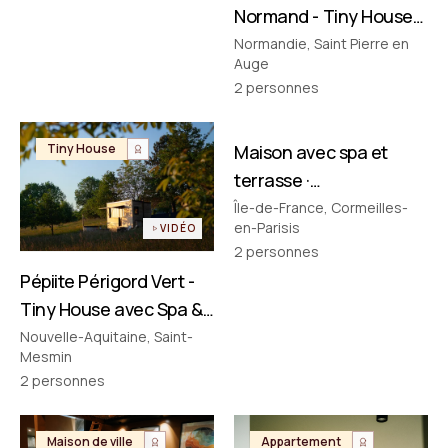
Normand - Tiny House
avec Spa & Baignoire
Normandie, Saint Pierre en
Auge
Vintage en Normandie
2
personnes
FILMÉ PAR NOUS
Tiny House
Maison avec spa et
Maison de ville
terrasse ·
Cormeilles‑en‑Parisis
Île-de-France, Cormeilles-
en-Parisis
VIDÉO
2
personnes
Pépiite Périgord Vert -
Tiny House avec Spa &
Bain Nordique en
Nouvelle-Aquitaine, Saint-
Mesmin
Dordogne
2
personnes
Maison de ville
Appartement