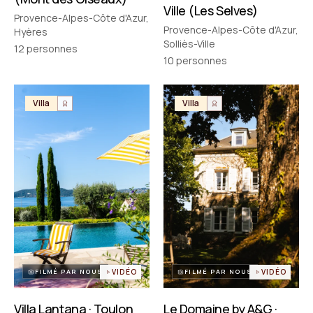
Ville (Les Selves)
Provence-Alpes-Côte d'Azur,
Provence-Alpes-Côte d'Azur,
Hyères
Solliès-Ville
12
personnes
10
personnes
Villa
Villa
FILMÉ PAR NOUS
VIDÉO
FILMÉ PAR NOUS
VIDÉO
Villa Lantana · Toulon
Le Domaine by A&G ·