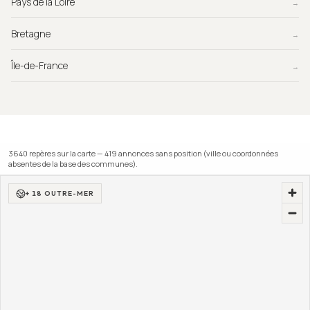
Pays de la Loire
→
Bretagne
→
Île-de-France
→
3640
repère
s
sur la carte —
419
annonce
s
sans position (ville ou coordonnées
absentes de la base des communes).
+ 18 OUTRE-MER