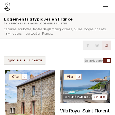
Logements atypiques en France
JE CHERCHE
14 AFFICHÉS SUR 4059 LOGEMENTS LISTÉS
cabanes
,
roulottes
,
tentes de glamping
,
dômes
,
bulles
,
lodges
,
chalets
,
UNE QUESTION ?
TROUVER UN LIEU
tiny houses
— partout en France.
Séjours, tournages, événements — l’annuaire
CONTACT
JE PROPOSE
PROPOSER MON LIEU
Suivre la carte
VOIR SUR LA CARTE
Dépli
Annuaire + reportage photo-vidéo, 0 % commission
Déjà référencé ?
Espace pro
Gîte
Villa
EXPLORER
Offre conciergeries
JOURNAL
Offre agences immobilières
Lieux, idées et art de vivre
FILMÉ PAR NOUS
VIDÉO
OUTILS GRATUITS
Villa Roya · Saint-Florent
Simulateurs & scrapers — aucun compte