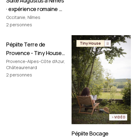
Suite Augustus à Nîmes
· expérience romaine &
cinéma privé
Occitanie, Nîmes
2
personnes
Pépiite Terre de
Tiny House
Tiny House
Provence - Tiny House
avec Jacuzzi en
Provence-Alpes-Côte d'Azur,
Châteaurenard
Provence
2
personnes
VIDÉO
Pépiite Bocage