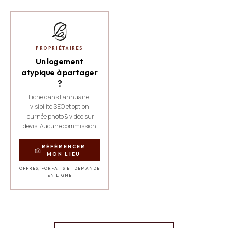
PROPRIÉTAIRES
Un logement
atypique à partager
?
Fiche dans l'annuaire,
visibilité SEO et option
journée photo & vidéo sur
devis. Aucune commission
sur les réservations.
RÉFÉRENCER
MON LIEU
OFFRES, FORFAITS ET DEMANDE
EN LIGNE