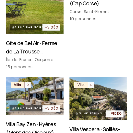
(Cap Corse)
Corse, Saint-Florent
PARTENAIRES
Réseau choisi un par un
10
personnes
FILMÉ PAR NOUS
VIDÉO
Gîte de Bel Air · Ferme
de La Trousse
(Ocquerre)
Île-de-France, Ocquerre
15
personnes
Villa
Villa
FILMÉ PAR NOUS
VIDÉO
FILMÉ PAR NOUS
VIDÉO
Villa Bay Zen · Hyères
Villa Vespera · Solliès-
(Mont des Oiseaux)