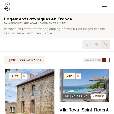
Logements atypiques en France
JE CHERCHE
14 AFFICHÉS SUR 4061 LOGEMENTS LISTÉS
cabanes
,
roulottes
,
tentes de glamping
,
dômes
,
bulles
,
lodges
,
chalets
,
UNE QUESTION ?
TROUVER UN LIEU
tiny houses
— partout en France.
Séjours, tournages, événements — l’annuaire
CONTACT
JE PROPOSE
PROPOSER MON LIEU
Suivre la carte
VOIR SUR LA CARTE
Dépli
Annuaire + reportage photo-vidéo, 0 % commission
Déjà référencé ?
Espace pro
Gîte
Villa
EXPLORER
Offre conciergeries
JOURNAL
Offre agences immobilières
Lieux, idées et art de vivre
FILMÉ PAR NOUS
VIDÉO
OUTILS GRATUITS
Villa Roya · Saint-Florent
Simulateurs & scrapers — aucun compte