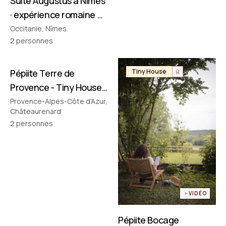
Suite Augustus à Nîmes
· expérience romaine &
cinéma privé
Occitanie, Nîmes
2
personnes
Pépiite Terre de
Tiny House
Tiny House
Provence - Tiny House
avec Jacuzzi en
Provence-Alpes-Côte d'Azur,
Châteaurenard
Provence
2
personnes
VIDÉO
Pépiite Bocage