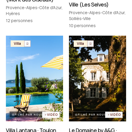
Ville (Les Selves)
Provence-Alpes-Côte d'Azur,
Provence-Alpes-Côte d'Azur,
Hyères
Solliès-Ville
12
personnes
10
personnes
Villa
Villa
FILMÉ PAR NOUS
VIDÉO
FILMÉ PAR NOUS
VIDÉO
Villa Lantana · Toulon
Le Domaine by A&G ·