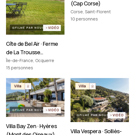
(Cap Corse)
Corse, Saint-Florent
PARTENAIRES
Réseau choisi un par un
10
personnes
FILMÉ PAR NOUS
VIDÉO
Gîte de Bel Air · Ferme
de La Trousse
(Ocquerre)
Île-de-France, Ocquerre
15
personnes
Villa
Villa
FILMÉ PAR NOUS
VIDÉO
FILMÉ PAR NOUS
VIDÉO
Villa Bay Zen · Hyères
Villa Vespera · Solliès-
(Mont des Oiseaux)