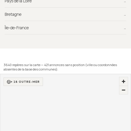
Pays de la Loire
→
Bretagne
→
Île-de-France
→
3640
repère
s
sur la carte —
421
annonce
s
sans position (ville ou coordonnées
absentes de la base des communes).
+ 18 OUTRE-MER