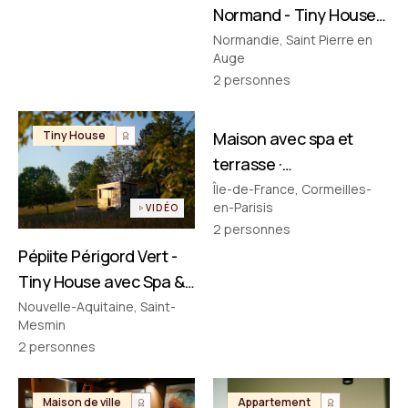
Normand - Tiny House
avec Spa & Baignoire
Normandie, Saint Pierre en
Auge
Vintage en Normandie
2
personnes
FILMÉ PAR NOUS
Tiny House
Maison avec spa et
Maison de ville
terrasse ·
Cormeilles‑en‑Parisis
Île-de-France, Cormeilles-
en-Parisis
VIDÉO
2
personnes
Pépiite Périgord Vert -
Tiny House avec Spa &
Bain Nordique en
Nouvelle-Aquitaine, Saint-
Mesmin
Dordogne
2
personnes
Maison de ville
Appartement