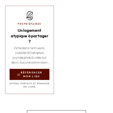
PROPRIÉTAIRES
Un logement
atypique à partager
?
Fiche dans l'annuaire,
visibilité SEO et option
journée photo & vidéo sur
devis. Aucune commission
sur les réservations.
RÉFÉRENCER
MON LIEU
OFFRES, FORFAITS ET DEMANDE
EN LIGNE