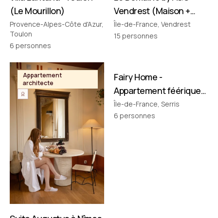
(Le Mourillon)
Vendrest (Maison +
Pavillon)
Provence-Alpes-Côte d'Azur,
Île-de-France, Vendrest
Toulon
15
personnes
6
personnes
FILMÉ PAR NOUS
Appartement
Fairy Home -
Appartement
architecte
thématique
Appartement féérique
• Disney à 10 min !
Île-de-France, Serris
6
personnes