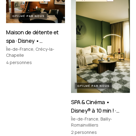
FILMÉ PAR NOUS
Maison de détente et
spa · Disney •
Crécy‑la‑Chapelle
Île-de-France, Crécy-la-
Chapelle
4
personnes
FILMÉ PAR NOUS
SPA & Cinéma •
Disney® à 10 min ! ·
Bailly-Romainvilliers
Île-de-France, Bailly-
Romainvilliers
2
personnes