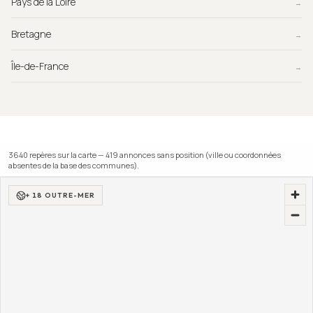
Pays de la Loire
→
Bretagne
→
Île-de-France
→
3640
repère
s
sur la carte —
419
annonce
s
sans position (ville ou coordonnées
absentes de la base des communes).
+ 18 OUTRE-MER