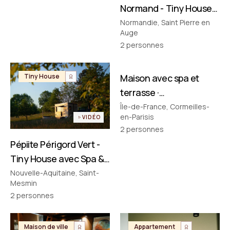
Normand - Tiny House
avec Spa & Baignoire
Normandie, Saint Pierre en
Auge
Vintage en Normandie
2
personnes
FILMÉ PAR NOUS
Tiny House
Maison avec spa et
Maison de ville
terrasse ·
Cormeilles‑en‑Parisis
Île-de-France, Cormeilles-
en-Parisis
VIDÉO
2
personnes
Pépiite Périgord Vert -
Tiny House avec Spa &
Bain Nordique en
Nouvelle-Aquitaine, Saint-
Mesmin
Dordogne
2
personnes
Maison de ville
Appartement