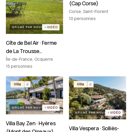
(Cap Corse)
Corse, Saint-Florent
PARTENAIRES
Réseau choisi un par un
10
personnes
FILMÉ PAR NOUS
VIDÉO
Gîte de Bel Air · Ferme
de La Trousse
(Ocquerre)
Île-de-France, Ocquerre
15
personnes
Villa
Villa
FILMÉ PAR NOUS
VIDÉO
FILMÉ PAR NOUS
VIDÉO
Villa Bay Zen · Hyères
Villa Vespera · Solliès-
(Mont des Oiseaux)