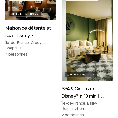
FILMÉ PAR NOUS
Maison de détente et
spa · Disney •
Crécy‑la‑Chapelle
Île-de-France, Crécy-la-
Chapelle
4
personnes
FILMÉ PAR NOUS
SPA & Cinéma •
Disney® à 10 min ! ·
Bailly-Romainvilliers
Île-de-France, Bailly-
Romainvilliers
2
personnes