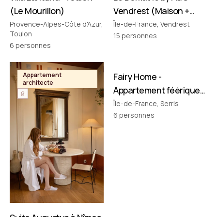
(Le Mourillon)
Vendrest (Maison +
Pavillon)
Provence-Alpes-Côte d'Azur,
Île-de-France, Vendrest
Toulon
15
personnes
6
personnes
FILMÉ PAR NOUS
Appartement
Fairy Home -
Appartement
architecte
thématique
Appartement féérique
• Disney à 10 min !
Île-de-France, Serris
6
personnes