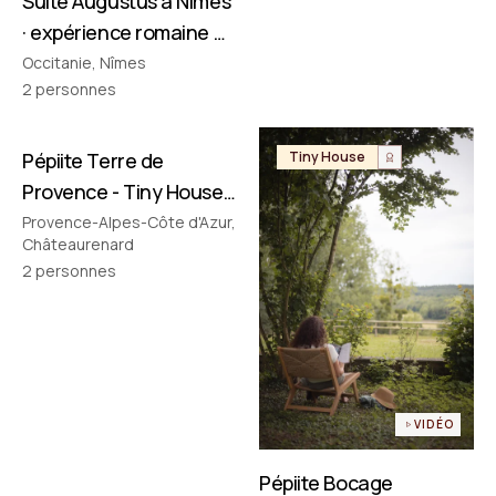
Suite Augustus à Nîmes
· expérience romaine &
cinéma privé
Occitanie, Nîmes
2
personnes
Pépiite Terre de
Tiny House
Tiny House
Provence - Tiny House
avec Jacuzzi en
Provence-Alpes-Côte d'Azur,
Châteaurenard
Provence
2
personnes
VIDÉO
Pépiite Bocage