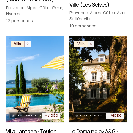
Ville (Les Selves)
Provence-Alpes-Côte d'Azur,
Provence-Alpes-Côte d'Azur,
Hyères
Solliès-Ville
12
personnes
10
personnes
Villa
Villa
FILMÉ PAR NOUS
VIDÉO
FILMÉ PAR NOUS
VIDÉO
Villa Lantana · Toulon
Le Domaine by A&G ·