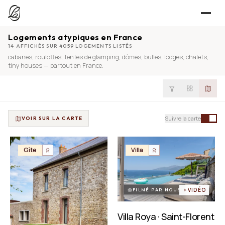
Logements atypiques en France
JE CHERCHE
14 AFFICHÉS SUR 4059 LOGEMENTS LISTÉS
cabanes
,
roulottes
,
tentes de glamping
,
dômes
,
bulles
,
lodges
,
chalets
,
UNE QUESTION ?
TROUVER UN LIEU
tiny houses
— partout en France.
Séjours, tournages, événements — l’annuaire
CONTACT
JE PROPOSE
PROPOSER MON LIEU
Suivre la carte
VOIR SUR LA CARTE
Dépli
Annuaire + reportage photo-vidéo, 0 % commission
Déjà référencé ?
Espace pro
Gîte
Villa
EXPLORER
Offre conciergeries
JOURNAL
Offre agences immobilières
Lieux, idées et art de vivre
FILMÉ PAR NOUS
VIDÉO
OUTILS GRATUITS
Villa Roya · Saint-Florent
Simulateurs & scrapers — aucun compte