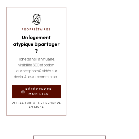
PROPRIÉTAIRES
Un logement
atypique à partager
?
Fiche dans l'annuaire,
visibilité SEO et option
journée photo & vidéo sur
devis. Aucune commission
sur les réservations.
RÉFÉRENCER
MON LIEU
OFFRES, FORFAITS ET DEMANDE
EN LIGNE