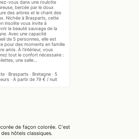
nez-vous dans une roulotte
ureuse, bercée par le doux
re des arbres et le chant des
x. Nichée à Brasparts, cette
n insolite vous invite à
rir la beauté sauvage de la
gne. Avec une capacité
eil de 5 personnes, elle est
ite pour des moments en famille
re amis. À l'intérieur, vous
rez tout le confort nécessaire :
ilettes, une salle…
te · Brasparts · Bretagne · 5
urs · À partir de 79 € / nuit
corée de façon colorée. C'est
 des hôtels classiques.