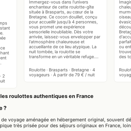
Immergez-vous dans l'univers
Imagi
enchanteur de cette roulotte-gîte
chale
située à Brasparts, au cœur de la
murmu
Bretagne. Ce cocon douillet, conçu
oiseau
pour accueillir jusqu'à 4 personnes,
évasio
emps
vous promet une expérience
découv
stant
sensorielle inoubliable. Dès votre
Breta
e.
arrivée, laissez-vous envelopper par
d'accu
née
l'atmosphère chaleureuse et
parfa
accueillante de ce lieu atypique. La
ou ent
ace
nuit tombée, la roulotte se
trouve
chant
transforme en un véritable refuge.…
des to
vent
…
Roulotte · Brasparts · Bretagne · 4
Roulot
voyageurs · À partir de 79 € / nuit
voyage
· 2
uit
les roulottes authentiques en France
e ?
e de voyage aménagée en hébergement original, souvent dé
que très prisée pour des séjours originaux en France, loin