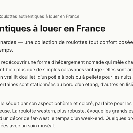
Roulottes authentiques à louer en France
ntiques à louer en France
ardes — une collection de roulottes tout confort posées
temps.
st redécouvrir une forme d'hébergement nomade qui mêle cha
ont bien plus que de simples caravanes vintage : elles sont 
 vrai lit douillet, d'un poêle à bois ou à pellets pour les nuits
ertaines sont stationnées au bord d'un étang, d'autres en lisi
elle séduit par son aspect bohème et coloré, parfaite pour le
euse. La roulotte western, plus robuste, évoque les grands 
 d'un décor de far-west le temps d'un week-end. Quelques p
rées avec un soin muséal.