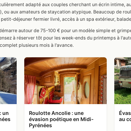
iculièrement adapté aux couples cherchant un écrin intime, a
), ou aux amateurs de staycation atypique. Beaucoup de roul
etit-déjeuner fermier livré, accès à un spa extérieur, balade 
te démarre autour de 75-100 € pour un modèle simple et grim
Pensez à réserver tôt pour les week-ends du printemps à l'auto
omplet plusieurs mois à l'avance.
: un
Roulotte Ancolie : une
Évas
nées
évasion poétique en Midi-
au c
Pyrénées