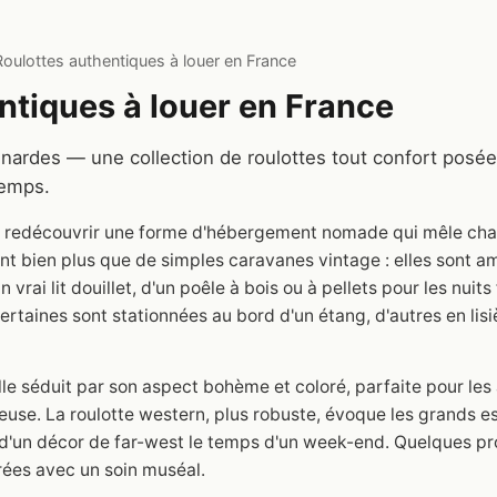
Roulottes authentiques à louer en France
ntiques à louer en France
ardes — une collection de roulottes tout confort posées
temps.
st redécouvrir une forme d'hébergement nomade qui mêle cha
ont bien plus que de simples caravanes vintage : elles sont 
 vrai lit douillet, d'un poêle à bois ou à pellets pour les nuits
ertaines sont stationnées au bord d'un étang, d'autres en lisi
elle séduit par son aspect bohème et coloré, parfaite pour le
euse. La roulotte western, plus robuste, évoque les grands 
 d'un décor de far-west le temps d'un week-end. Quelques p
rées avec un soin muséal.