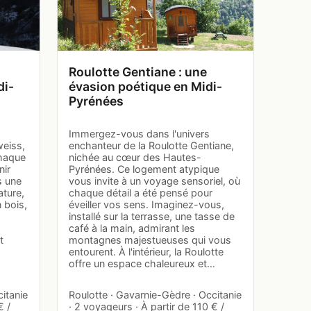
Roulotte Gentiane : une
di-
évasion poétique en Midi-
Pyrénées
Immergez-vous dans l'univers
weiss,
enchanteur de la Roulotte Gentiane,
chaque
nichée au cœur des Hautes-
nir
Pyrénées. Ce logement atypique
s une
vous invite à un voyage sensoriel, où
ature,
chaque détail a été pensé pour
 bois,
éveiller vos sens. Imaginez-vous,
s
installé sur la terrasse, une tasse de
café à la main, admirant les
t
montagnes majestueuses qui vous
entourent. À l'intérieur, la Roulotte
offre un espace chaleureux et…
itanie
Roulotte · Gavarnie-Gèdre · Occitanie
€ /
· 2 voyageurs · À partir de 110 € /