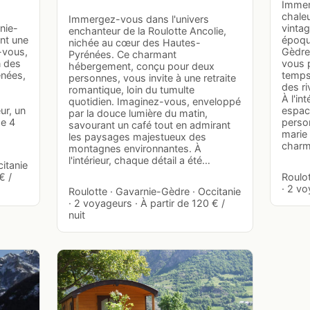
Immer
chaleu
Immergez-vous dans l'univers
nie-
vinta
enchanteur de la Roulotte Ancolie,
nt une
époqu
nichée au cœur des Hautes-
z-vous,
Gèdre
Pyrénées. Ce charmant
n des
vous 
hébergement, conçu pour deux
nées,
temps
personnes, vous invite à une retraite
des ri
romantique, loin du tumulte
À l'in
quotidien. Imaginez-vous, enveloppé
ur, un
espac
par la douce lumière du matin,
de 4
perso
savourant un café tout en admirant
marie
les paysages majestueux des
char
montagnes environnantes. À
l'intérieur, chaque détail a été…
itanie
€ /
Roulot
· 2 vo
Roulotte · Gavarnie-Gèdre · Occitanie
· 2 voyageurs · À partir de 120 € /
nuit