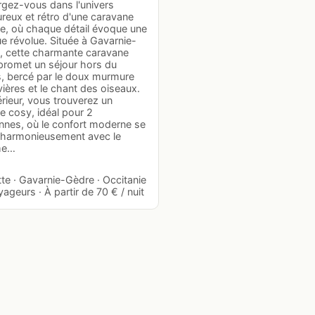
gez-vous dans l'univers
reux et rétro d'une caravane
ge, où chaque détail évoque une
e révolue. Située à Gavarnie-
, cette charmante caravane
promet un séjour hors du
, bercé par le doux murmure
vières et le chant des oiseaux.
térieur, vous trouverez un
e cosy, idéal pour 2
nnes, où le confort moderne se
 harmonieusement avec le
me…
te · Gavarnie-Gèdre · Occitanie
yageurs · À partir de 70 € / nuit