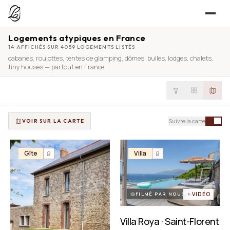
Logements atypiques en France
JE CHERCHE
14 AFFICHÉS SUR 4059 LOGEMENTS LISTÉS
cabanes
,
roulottes
,
tentes de glamping
,
dômes
,
bulles
,
lodges
,
chalets
,
UNE QUESTION ?
TROUVER UN LIEU
tiny houses
— partout en France.
Séjours, tournages, événements — l’annuaire
CONTACT
JE PROPOSE
PROPOSER MON LIEU
Suivre la carte
VOIR SUR LA CARTE
Dépli
Annuaire + reportage photo-vidéo, 0 % commission
Déjà référencé ?
Espace pro
Gîte
Villa
EXPLORER
Offre conciergeries
JOURNAL
Offre agences immobilières
Lieux, idées et art de vivre
FILMÉ PAR NOUS
VIDÉO
OUTILS GRATUITS
Villa Roya · Saint-Florent
Simulateurs & scrapers — aucun compte