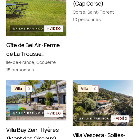
(Cap Corse)
Corse, Saint-Florent
PARTENAIRES
Réseau choisi un par un
10
personnes
FILMÉ PAR NOUS
VIDÉO
Gîte de Bel Air · Ferme
de La Trousse
(Ocquerre)
Île-de-France, Ocquerre
15
personnes
Villa
Villa
FILMÉ PAR NOUS
VIDÉO
FILMÉ PAR NOUS
VIDÉO
Villa Bay Zen · Hyères
Villa Vespera · Solliès-
(Mont des Oiseaux)