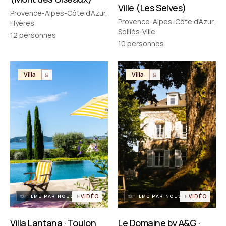
Ville (Les Selves)
Provence-Alpes-Côte d'Azur,
Provence-Alpes-Côte d'Azur,
Hyères
Solliès-Ville
12
personnes
10
personnes
Villa
Villa
FILMÉ PAR NOUS
VIDÉO
FILMÉ PAR NOUS
VIDÉO
Villa Lantana · Toulon
Le Domaine by A&G ·