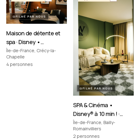
FILMÉ PAR NOUS
Maison de détente et
spa · Disney •
Crécy‑la‑Chapelle
Île-de-France, Crécy-la-
Chapelle
4
personnes
FILMÉ PAR NOUS
SPA & Cinéma •
Disney® à 10 min ! ·
Bailly-Romainvilliers
Île-de-France, Bailly-
Romainvilliers
2
personnes