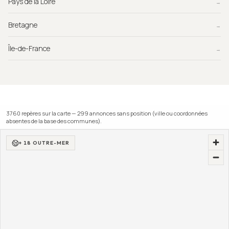
Pays de la Loire
→
Bretagne
→
Île-de-France
→
3760
repère
s
sur la carte —
299
annonce
s
sans position (ville ou coordonnées
absentes de la base des communes).
+ 18 OUTRE-MER