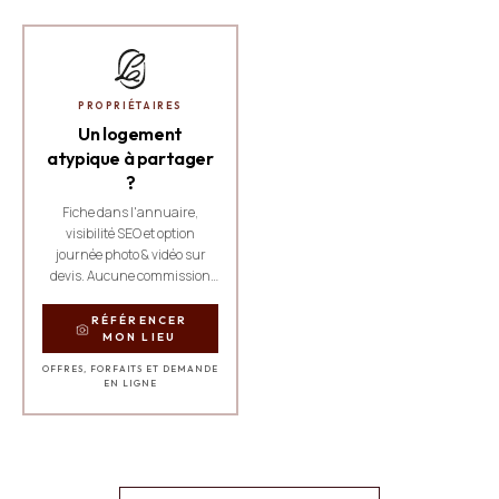
PROPRIÉTAIRES
Un logement
atypique à partager
?
Fiche dans l'annuaire,
visibilité SEO et option
journée photo & vidéo sur
devis. Aucune commission
sur les réservations.
RÉFÉRENCER
MON LIEU
OFFRES, FORFAITS ET DEMANDE
EN LIGNE