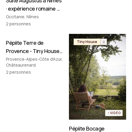
Suite Augustus à Nîmes
· expérience romaine &
cinéma privé
Occitanie, Nîmes
2
personnes
Pépiite Terre de
Tiny House
Tiny House
Provence - Tiny House
avec Jacuzzi en
Provence-Alpes-Côte d'Azur,
Châteaurenard
Provence
2
personnes
VIDÉO
Pépiite Bocage