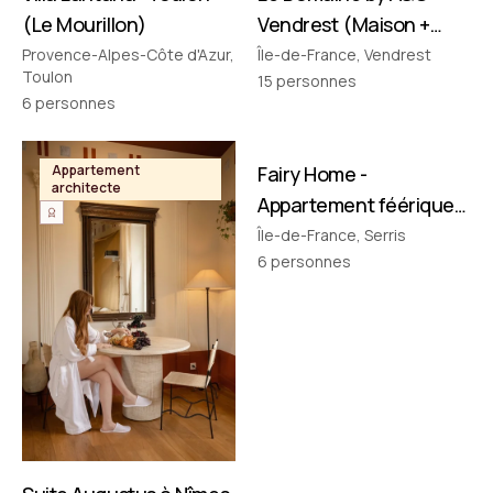
(Le Mourillon)
Vendrest (Maison +
Pavillon)
Provence-Alpes-Côte d'Azur,
Île-de-France, Vendrest
Toulon
15
personnes
6
personnes
FILMÉ PAR NOUS
Appartement
Fairy Home -
Appartement
architecte
thématique
Appartement féérique
• Disney à 10 min !
Île-de-France, Serris
6
personnes