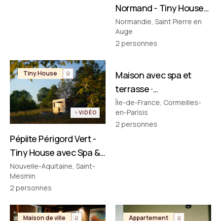
Normand - Tiny House
avec Spa & Baignoire
Normandie, Saint Pierre en
Auge
Vintage en Normandie
2
personnes
FILMÉ PAR NOUS
Tiny House
Maison avec spa et
Maison de ville
terrasse ·
Cormeilles‑en‑Parisis
Île-de-France, Cormeilles-
en-Parisis
VIDÉO
2
personnes
Pépiite Périgord Vert -
Tiny House avec Spa &
Bain Nordique en
Nouvelle-Aquitaine, Saint-
Mesmin
Dordogne
2
personnes
Maison de ville
Appartement