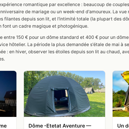
'expérience romantique par excellence : beaucoup de couples
niversaire de mariage ou un week-end d'amoureux. La vue noc
es filantes depuis son lit, et l'intimité totale (la plupart des
en font un cadre magique et photogénique.
rie entre 150 € pour un dôme standard et 400 € pour un dô
ervice hôtelier. La période la plus demandée s'étale de mai 
e : en hiver, observer les étoiles depuis son lit au chaud, av
es.
ôme
Dôme -Etetat Aventure —
Un d