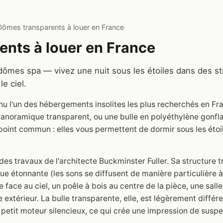
Dômes transparents à louer en France
nts à louer en France
ômes spa — vivez une nuit sous les étoiles dans des st
le ciel.
u l'un des hébergements insolites les plus recherchés en Fr
anoramique transparent, ou une bulle en polyéthylène gonfla
oint commun : elles vous permettent de dormir sous les étoile
s travaux de l'architecte Buckminster Fuller. Sa structure tr
ue étonnante (les sons se diffusent de manière particulière à 
e face au ciel, un poêle à bois au centre de la pièce, une sal
xtérieur. La bulle transparente, elle, est légèrement différe
n petit moteur silencieux, ce qui crée une impression de susp