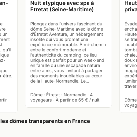
en-
Nuit atypique avec spa à
Haut
Etretat (Seine-Maritime)
priva
le
Plongez dans l'univers fascinant du
Évade
vre
dôme Seine-Maritime avec le dôme
encha
s un
d'Étretat Aventure, un hébergement
Haute
ement
insolite qui vous promet une
se tr
st
expérience mémorable. À mi-chemin
inoubl
 qu'il
entre le confort moderne et
tombée
tique
l'authenticité du camping, ce lieu
chaleu
ez-
unique est parfait pour un week-end
doux 
en famille ou une escapade nature
enviro
aque
entre amis, vous invitant à partager
magiq
n-être.
des moments inoubliables au cœur
expéri
de la Haute-Normandie. Le…
lumièr
traver
Dôme · Étretat · Normandie · 4
rtir
voyageurs · À partir de 65 € / nuit
Dôme ·
voyage
 les dômes transparents en France