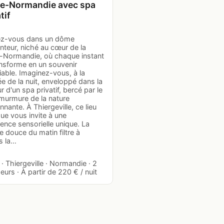
e-Normandie avec spa
tif
z-vous dans un dôme
nteur, niché au cœur de la
-Normandie, où chaque instant
ansforme en un souvenir
iable. Imaginez-vous, à la
 de la nuit, enveloppé dans la
r d'un spa privatif, bercé par le
murmure de la nature
nnante. À Thiergeville, ce lieu
ue vous invite à une
ence sensorielle unique. La
e douce du matin filtre à
s la…
 Thiergeville · Normandie · 2
urs · À partir de 220 € / nuit