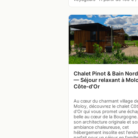
Chalet Pinot & Bain Nor
— Séjour relaxant à Mol
Côte-d'Or
Au cœur du charmant village d
Moloy, découvrez le chalet Cô
d'Or qui vous promet une éch
belle au cœur de la Bourgogne
son architecture originale et so
ambiance chaleureuse, cet
hébergement insolite est l'endr
parfait pour un séjour en famill