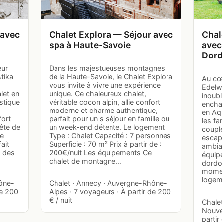
 avec
Chalet Explora — Séjour avec
Chal
spa à Haute-Savoie
avec
Dor
œur
Dans les majestueuses montagnes
tika
de la Haute-Savoie, le Chalet Explora
Au cœ
vous invite à vivre une expérience
Edelwe
let en
unique. Ce chaleureux chalet,
inoubl
stique
véritable cocon alpin, allie confort
encha
moderne et charme authentique,
en Aqu
fort
parfait pour un s séjour en famille ou
les fa
ête de
un week-end détente. Le logement
coupl
ne
Type : Chalet Capacité : 7 personnes
escap
fait
Superficie : 70 m² Prix à partir de :
ambia
u des
200€/nuit Les équipements Ce
équip
chalet de montagne…
dordo
momen
logem
hône-
Chalet · Annecy · Auvergne-Rhône-
de 200
Alpes · 7 voyageurs · À partir de 200
€ / nuit
Chalet
Nouvel
partir