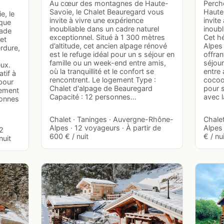
Au cœur des montagnes de Haute-
Perch
Savoie, le Chalet Beauregard vous
Haute
e, le
invite à vivre une expérience
invite
ique
inoubliable dans un cadre naturel
inoub
pade
exceptionnel. Situé à 1 300 mètres
Cet h
et
d’altitude, cet ancien alpage rénové
Alpes 
rdure,
est le refuge idéal pour un s séjour en
offran
famille ou un week-end entre amis,
séjou
eux.
où la tranquillité et le confort se
entre
atif à
rencontrent. Le logement Type :
cocoon
pour
Chalet d'alpage de Beauregard
pour 
gement
Capacité : 12 personnes…
avec l
sonnes
Chalet · Taninges · Auvergne-Rhône-
Chale
Alpes · 12 voyageurs · À partir de
Alpes 
 2
600 € / nuit
€ / nu
nuit