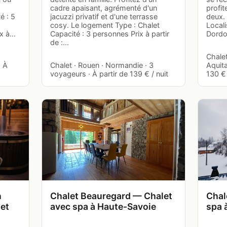
cadre apaisant, agrémenté d'un
profit
é : 5
jacuzzi privatif et d'une terrasse
deux.
cosy. Le logement Type : Chalet
Locali
ix à…
Capacité : 3 personnes Prix à partir
Dordo
de :…
Chalet
· À
Chalet · Rouen · Normandie · 3
Aquita
voyageurs · À partir de 139 € / nuit
130 € 
n
Chalet Beauregard — Chalet
Chal
let
avec spa à Haute-Savoie
spa 