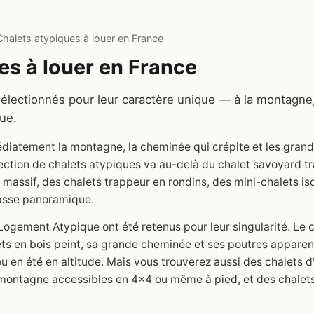
Chalets atypiques à louer en France
es à louer en France
sélectionnés pour leur caractère unique — à la montagne,
ue.
diatement la montagne, la cheminée qui crépite et les grand
lection de chalets atypiques va au-delà du chalet savoyard tra
massif, des chalets trappeur en rondins, des mini-chalets iso
rasse panoramique.
Logement Atypique ont été retenus pour leur singularité. Le
lets en bois peint, sa grande cheminée et ses poutres appare
u en été en altitude. Mais vous trouverez aussi des chalets d
 montagne accessibles en 4x4 ou même à pied, et des chalets