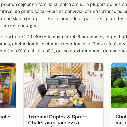
our un séjour en famille ou entre amis : la plupart de nos ch
bres, un grand séjour-cuisine convivial et une terrasse ou un
our au ski en groupe ; l'été, le point de départ idéal pour de
n lac de montagne.
 à partir de 200-300 € la nuit pour 4-6 personnes, et peut at
una, chef à domicile et vue exceptionnelle. Pensez à réserve
vrier) et d'été (juillet-août), qui sont extrêmement demandées
halet
Tropical Duplex & Spa —
Chal
Chalet avec jacuzzi à
natu