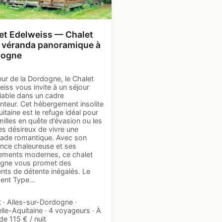
et Edelweiss — Chalet
 véranda panoramique à
dogne
ur de la Dordogne, le Chalet
iss vous invite à un séjour
iable dans un cadre
nteur. Cet hébergement insolite
itaine est le refuge idéal pour
milles en quête d’évasion ou les
es désireux de vivre une
ade romantique. Avec son
nce chaleureuse et ses
ements modernes, ce chalet
gne vous promet des
ts de détente inégalés. Le
ent Type…
 · Alles-sur-Dordogne ·
le-Aquitaine · 4 voyageurs · À
 de 115 € / nuit