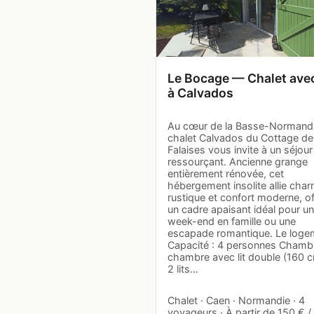
Le Bocage — Chalet ave
à Calvados
Au cœur de la Basse-Normandi
chalet Calvados du Cottage de
Falaises vous invite à un séjour
ressourçant. Ancienne grange
entièrement rénovée, cet
hébergement insolite allie cha
rustique et confort moderne, of
un cadre apaisant idéal pour un
week-end en famille ou une
escapade romantique. Le loge
Capacité : 4 personnes Chambr
chambre avec lit double (160 c
2 lits…
Chalet · Caen · Normandie · 4
voyageurs · À partir de 150 € / 