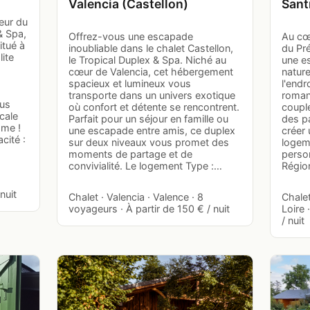
Valencia (Castellon)
Sant
eur du
& Spa,
Offrez-vous une escapade
Au cœ
itué à
inoubliable dans le chalet Castellon,
du Pré
ite
le Tropical Duplex & Spa. Niché au
une e
cœur de Valencia, cet hébergement
nature
spacieux et lumineux vous
l'endr
transporte dans un univers exotique
roman
ous
où confort et détente se rencontrent.
couple
cale
Parfait pour un séjour en famille ou
des p
mme !
une escapade entre amis, ce duplex
créer
cité :
sur deux niveaux vous promet des
logeme
moments de partage et de
person
convivialité. Le logement Type :…
Régio
nuit
Chalet · Valencia · Valence · 8
Chalet
voyageurs · À partir de 150 € / nuit
Loire 
/ nuit