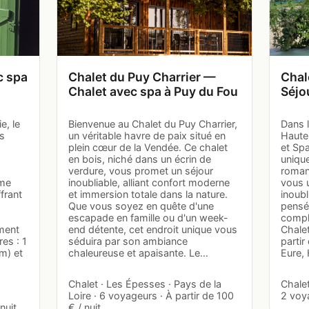
c spa
Chalet du Puy Charrier —
Chal
Chalet avec spa à Puy du Fou
Séjo
e, le
Bienvenue au Chalet du Puy Charrier,
Dans 
s
un véritable havre de paix situé en
Haute
plein cœur de la Vendée. Ce chalet
et Sp
en bois, niché dans un écrin de
unique
verdure, vous promet un séjour
romanc
rme
inoubliable, alliant confort moderne
vous 
frant
et immersion totale dans la nature.
inoubl
Que vous soyez en quête d'une
pensé 
escapade en famille ou d'un week-
compli
ment
end détente, cet endroit unique vous
Chalet
es : 1
séduira par son ambiance
partir
m) et
chaleureuse et apaisante. Le…
Eure,
Chalet · Les Épesses · Pays de la
Chalet
Loire · 6 voyageurs · À partir de 100
2 voya
nuit
€ / nuit