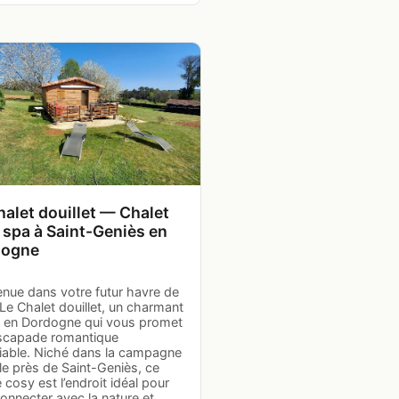
halet douillet — Chalet
 spa à Saint-Geniès en
dogne
enue dans votre futur havre de
 Le Chalet douillet, un charmant
t en Dordogne qui vous promet
scapade romantique
liable. Niché dans la campagne
le près de Saint-Geniès, ce
 cosy est l’endroit idéal pour
onnecter avec la nature et