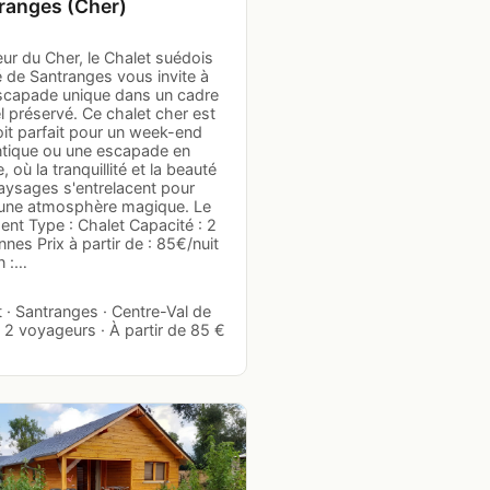
ranges (Cher)
ur du Cher, le Chalet suédois
 de Santranges vous invite à
scapade unique dans un cadre
l préservé. Ce chalet cher est
oit parfait pour un week-end
tique ou une escapade en
, où la tranquillité et la beauté
aysages s'entrelacent pour
 une atmosphère magique. Le
nt Type : Chalet Capacité : 2
nes Prix à partir de : 85€/nuit
n :…
 · Santranges · Centre-Val de
· 2 voyageurs · À partir de 85 €