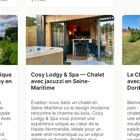
dique
Cosy Lodgy & Spa — Chalet
Le C
oy en
avec jacuzzi en Seine-
avec
Maritime
Dor
e
Évadez-vous dans un chalet en
Bienv
te-
Seine-Maritime où le design moderne
paix :
appée
rencontre le charme du bois. Cosy
chale
. Avec
Lodgy & Spa vous promet une
une e
n
expérience unique au cœur de la
inoub
Haute-Normandie, idéale pour un
paisib
oit
week-end romantique ou un séjour
refuge
e ou
détente en famille. Profitez d'un
se rec