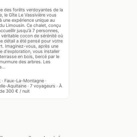
ée des forêts verdoyantes de la
, le Gîte Le Vassivière vous
 à une expérience unique au
du Limousin. Ce chalet, conçu
ccueillir jusqu'à 7 personnes,
 véritable cocon de sérénité où
 détail a été pensé pour votre
rt. Imaginez-vous, après une
e d'exploration, vous installer
 terrasse en bois, bercé par le
murmure des arbres. Les
rs…
t · Faux-La-Montagne ·
le-Aquitaine · 7 voyageurs · À
 de 300 € / nuit