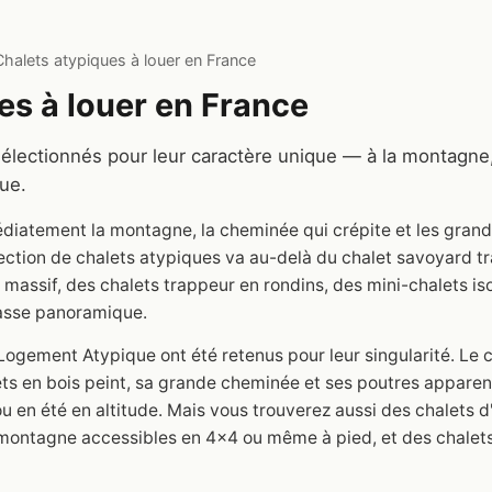
Chalets atypiques à louer en France
es à louer en France
sélectionnés pour leur caractère unique — à la montagne,
ue.
diatement la montagne, la cheminée qui crépite et les grand
lection de chalets atypiques va au-delà du chalet savoyard tra
massif, des chalets trappeur en rondins, des mini-chalets iso
rasse panoramique.
Logement Atypique ont été retenus pour leur singularité. Le
lets en bois peint, sa grande cheminée et ses poutres appare
u en été en altitude. Mais vous trouverez aussi des chalets d
 montagne accessibles en 4x4 ou même à pied, et des chalets