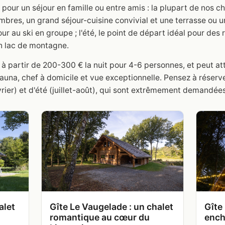
our un séjour en famille ou entre amis : la plupart de nos ch
bres, un grand séjour-cuisine convivial et une terrasse ou un
our au ski en groupe ; l'été, le point de départ idéal pour de
n lac de montagne.
 à partir de 200-300 € la nuit pour 4-6 personnes, et peut at
una, chef à domicile et vue exceptionnelle. Pensez à réserve
vrier) et d'été (juillet-août), qui sont extrêmement demandées
alet
Gîte Le Vaugelade : un chalet
Gîte 
romantique au cœur du
ench