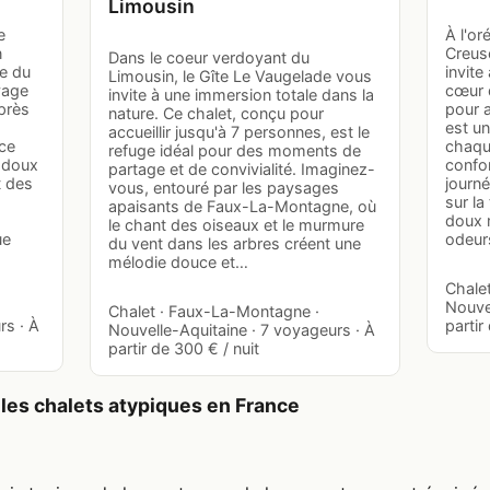
Limousin
e
À l'or
n
Creuse
Dans le coeur verdoyant du
me du
invite
Limousin, le Gîte Le Vaugelade vous
vage
cœur 
invite à une immersion totale dans la
près
pour a
nature. Ce chalet, conçu pour
est un
accueillir jusqu'à 7 personnes, est le
 ce
chaque
refuge idéal pour des moments de
e doux
confo
partage et de convivialité. Imaginez-
t des
journé
vous, entouré par les paysages
sur la
apaisants de Faux-La-Montagne, où
doux 
le chant des oiseaux et le murmure
ue
odeu
du vent dans les arbres créent une
mélodie douce et…
Chale
Nouvel
Chalet · Faux-La-Montagne ·
rs · À
partir
Nouvelle-Aquitaine · 7 voyageurs · À
partir de 300 € / nuit
les chalets atypiques en France