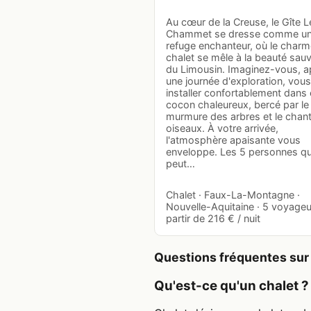
Au cœur de la Creuse, le Gîte L
Chammet se dresse comme u
refuge enchanteur, où le char
chalet se mêle à la beauté sau
du Limousin. Imaginez-vous, a
une journée d'exploration, vous
installer confortablement dans
cocon chaleureux, bercé par l
murmure des arbres et le chan
oiseaux. À votre arrivée,
l'atmosphère apaisante vous
enveloppe. Les 5 personnes q
peut…
Chalet · Faux-La-Montagne ·
Nouvelle-Aquitaine · 5 voyageu
partir de 216 € / nuit
Questions fréquentes sur 
Qu'est-ce qu'un chalet ?