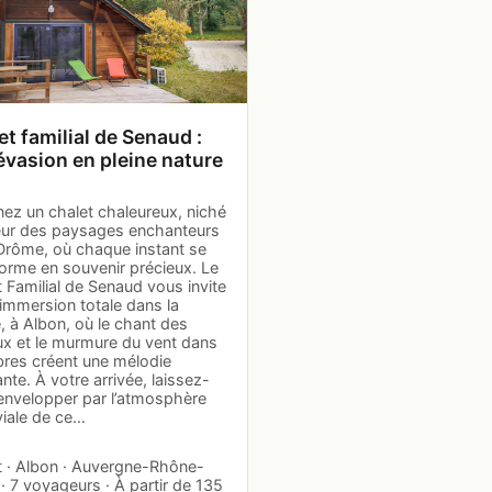
et familial de Senaud :
évasion en pleine nature
nez un chalet chaleureux, niché
ur des paysages enchanteurs
 Drôme, où chaque instant se
forme en souvenir précieux. Le
 Familial de Senaud vous invite
immersion totale dans la
, à Albon, où le chant des
ux et le murmure du vent dans
bres créent une mélodie
nte. À votre arrivée, laissez-
envelopper par l’atmosphère
viale de ce…
t · Albon · Auvergne-Rhône-
· 7 voyageurs · À partir de 135