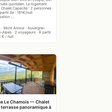
multe quotidien. Le logement
: Chalet Capacité : 2 personnes
 partir de : 161€/nuit
sation :…
t · Mont Amour · Auvergne-
Alpes · 2 voyageurs · À partir
 € / nuit
e Le Chamois — Chalet
 terrasse panoramique à