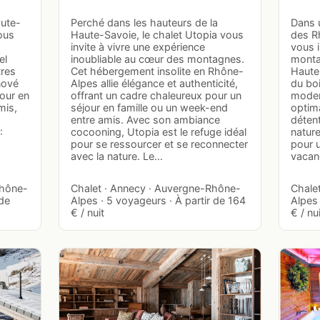
ute-
Perché dans les hauteurs de la
Dans 
ous
Haute-Savoie, le chalet Utopia vous
des R
invite à vivre une expérience
vous i
el
inoubliable au cœur des montagnes.
monta
tres
Cet hébergement insolite en Rhône-
Haute-
nové
Alpes allie élégance et authenticité,
du bo
jour en
offrant un cadre chaleureux pour un
moder
mis,
séjour en famille ou un week-end
optim
entre amis. Avec son ambiance
détent
:
cocooning, Utopia est le refuge idéal
nature
pour se ressourcer et se reconnecter
pour 
avec la nature. Le…
vacan
Rhône-
Chalet · Annecy · Auvergne-Rhône-
Chale
 de
Alpes · 5 voyageurs · À partir de 164
Alpes 
€ / nuit
€ / nu