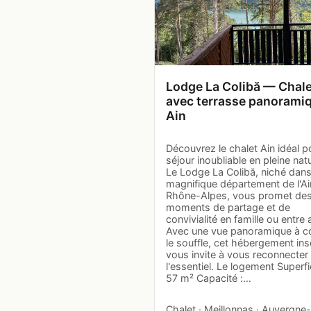
Lodge La Colibă — Chale
avec terrasse panorami
Ain
Découvrez le chalet Ain idéal p
séjour inoubliable en pleine natu
Le Lodge La Colibă, niché dans
magnifique département de l'Ai
Rhône-Alpes, vous promet de
moments de partage et de
convivialité en famille ou entre 
Avec une vue panoramique à c
le souffle, cet hébergement inso
vous invite à vous reconnecter
l'essentiel. Le logement Superfic
57 m² Capacité :…
Chalet · Meillonnas · Auvergne-