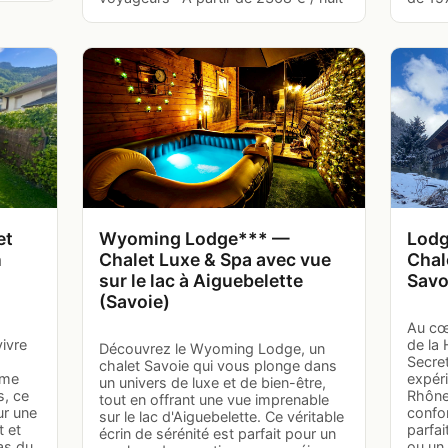
et
Wyoming Lodge*** —
Lodg
n
Chalet Luxe & Spa avec vue
Chal
sur le lac à Aiguebelette
Savo
(Savoie)
Au cœ
vivre
de la 
Découvrez le Wyoming Lodge, un
Secret
chalet Savoie qui vous plonge dans
rme
expér
un univers de luxe et de bien-être,
s, ce
Rhône-
tout en offrant une vue imprenable
our une
confo
sur le lac d'Aiguebelette. Ce véritable
t et
parfa
écrin de sérénité est parfait pour un
as du
ou un 