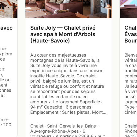
 avec
Suite Joly — Chalet privé
Chal
avec spa à Mont d'Arbois
Évas
(Haute-Savoie)
Bour
gnes
xplora
Au cœur des majestueuses
Bienv
nce
montagnes de la Haute-Savoie, la
vérita
Suite Joly vous invite à vivre une
le cha
ort
expérience unique dans une maison
tradit
e,
insolite Haute-Savoie. Ce chalet
conte
lle ou
privé, baigné de lumière, est un
minut
ment
véritable refuge où confort et nature
Jallie
sonnes
se rencontrent pour des séjours
à viv
e :
inoubliables en famille ou en
un séj
amoureux. Le logement Superficie :
logem
94 m² Capacité : 6 personnes
Type 
Emplacement : Sur les pistes, Mont…
ciném
hône-
de 200
Chalet · Saint-Gervais-les-Bains ·
Chalet
Auvergne-Rhône-Alpes · 6
Rhône-
voyageurs · À partir de 2368 € / nuit
de 157