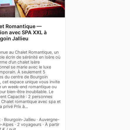
et Romantique —
ion avec SPA XXL à
goin Jallieu
enue au Chalet Romantique, un
ble écrin de sérénité en Isère où
rme d’un chalet isère
ionnel se marie avec le luxe
mporain. À seulement 5
es du centre de Bourgoin
u, cet espace unique vous invite
re un week-end romantique ou
our bien-être inoubliable. Le
ent Capacité : 2 personnes
: Chalet romantique avec spa et
a privé Prix à…
 · Bourgoin-Jallieu · Auvergne-
Alpes · 2 voyageurs · À partir
 € / nuit