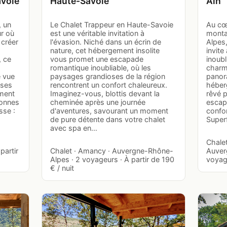
voie
Haute-Savoie
Ain
, un
Le Chalet Trappeur en Haute-Savoie
Au cœ
r où
est une véritable invitation à
monta
 créer
l'évasion. Niché dans un écrin de
Alpes
nature, cet hébergement insolite
invite
, ce
vous promet une escapade
inoubl
romantique inoubliable, où les
charm
e vue
paysages grandioses de la région
panora
uses
rencontrent un confort chaleureux.
héberg
ment
Imaginez-vous, blottis devant la
rêvé p
sonnes
cheminée après une journée
escap
sse :
d'aventures, savourant un moment
confo
de pure détente dans votre chalet
Superf
avec spa en…
Chale
partir
Chalet · Amancy · Auvergne-Rhône-
Auver
Alpes · 2 voyageurs · À partir de 190
voyage
€ / nuit