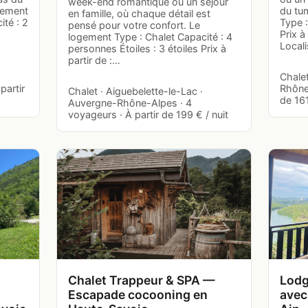
week-end romantique ou un séjour
gement
du tu
en famille, où chaque détail est
ité : 2
Type 
pensé pour votre confort. Le
Prix à
logement Type : Chalet Capacité : 4
Locali
personnes Étoiles : 3 étoiles Prix à
partir de :…
-
Chale
partir
Rhône-
Chalet · Aiguebelette-le-Lac ·
de 161
Auvergne-Rhône-Alpes · 4
voyageurs · À partir de 199 € / nuit
Chalet Trappeur & SPA —
Lodg
Escapade cocooning en
avec