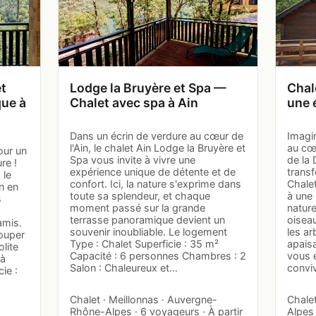
t
Lodge la Bruyère et Spa —
Chal
que à
Chalet avec spa à Ain
une 
Dans un écrin de verdure au cœur de
Imagi
l'Ain, le chalet Ain Lodge la Bruyère et
au cœ
our un
Spa vous invite à vivre une
de la
re !
expérience unique de détente et de
trans
 le
confort. Ici, la nature s'exprime dans
Chalet
n en
toute sa splendeur, et chaque
à une 
s
moment passé sur la grande
nature
terrasse panoramique devient un
oisea
amis.
souvenir inoubliable. Le logement
les ar
ouper
Type : Chalet Superficie : 35 m²
apaisa
lite
Capacité : 6 personnes Chambres : 2
vous 
 à
Salon : Chaleureux et…
convi
ie :
Chalet · Meillonnas · Auvergne-
Chale
Rhône-Alpes · 6 voyageurs · À partir
Alpes 