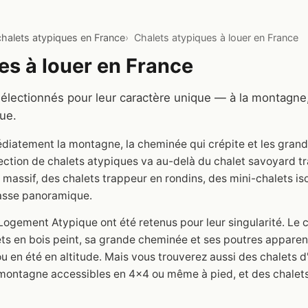
chalets atypiques en France
Chalets atypiques à louer en France
es à louer en France
sélectionnés pour leur caractère unique — à la montagne,
ue.
diatement la montagne, la cheminée qui crépite et les grand
lection de chalets atypiques va au-delà du chalet savoyard tra
massif, des chalets trappeur en rondins, des mini-chalets iso
rasse panoramique.
Logement Atypique ont été retenus pour leur singularité. Le
lets en bois peint, sa grande cheminée et ses poutres appare
u en été en altitude. Mais vous trouverez aussi des chalets d
 montagne accessibles en 4x4 ou même à pied, et des chalets