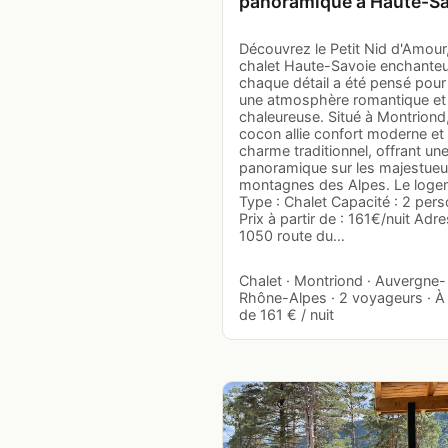
panoramique à Haute-Sa
Découvrez le Petit Nid d'Amour
chalet Haute-Savoie enchanteu
chaque détail a été pensé pour
une atmosphère romantique et
chaleureuse. Situé à Montriond
cocon allie confort moderne et
charme traditionnel, offrant un
panoramique sur les majestue
montagnes des Alpes. Le loge
Type : Chalet Capacité : 2 per
Prix à partir de : 161€/nuit Adre
1050 route du…
Chalet · Montriond · Auvergne-
Rhône-Alpes · 2 voyageurs · À 
de 161 € / nuit