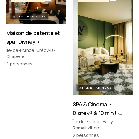
FILMÉ PAR NOUS
Maison de détente et
spa · Disney •
Crécy‑la‑Chapelle
Île-de-France, Crécy-la-
Chapelle
4
personnes
FILMÉ PAR NOUS
SPA & Cinéma •
Disney® à 10 min ! ·
Bailly-Romainvilliers
Île-de-France, Bailly-
Romainvilliers
2
personnes