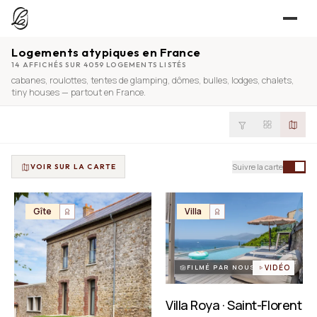
Logements atypiques en France
JE CHERCHE
14 AFFICHÉS SUR 4059 LOGEMENTS LISTÉS
cabanes
,
roulottes
,
tentes de glamping
,
dômes
,
bulles
,
lodges
,
chalets
,
UNE QUESTION ?
TROUVER UN LIEU
tiny houses
— partout en France.
Séjours, tournages, événements — l’annuaire
CONTACT
JE PROPOSE
PROPOSER MON LIEU
Suivre la carte
VOIR SUR LA CARTE
Dépli
Annuaire + reportage photo-vidéo, 0 % commission
Déjà référencé ?
Espace pro
Gîte
Villa
EXPLORER
Offre conciergeries
JOURNAL
Offre agences immobilières
Lieux, idées et art de vivre
FILMÉ PAR NOUS
VIDÉO
OUTILS GRATUITS
Villa Roya · Saint-Florent
Simulateurs & scrapers — aucun compte