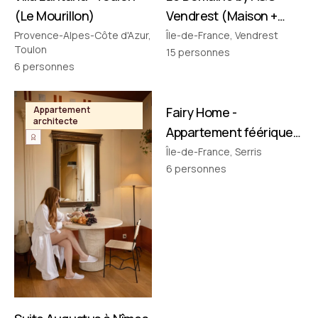
(Le Mourillon)
Vendrest (Maison +
Pavillon)
Provence-Alpes-Côte d'Azur,
Île-de-France, Vendrest
Toulon
15
personnes
6
personnes
FILMÉ PAR NOUS
Appartement
Fairy Home -
Appartement
architecte
thématique
Appartement féérique
• Disney à 10 min !
Île-de-France, Serris
6
personnes