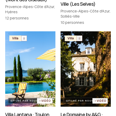
Ville (Les Selves)
Provence-Alpes-Côte d'Azur,
Provence-Alpes-Côte d'Azur,
Hyères
Solliès-Ville
12
personnes
10
personnes
Villa
Villa
FILMÉ PAR NOUS
VIDÉO
FILMÉ PAR NOUS
VIDÉO
Villa Lantana · Toulon
Le Domaine by A&G ·