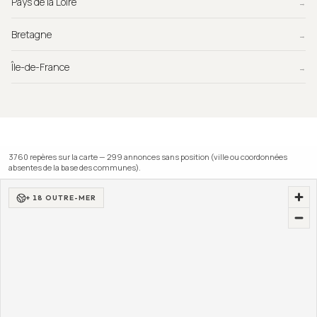
Pays de la Loire
→
Bretagne
→
Île-de-France
→
3760
repère
s
sur la carte —
299
annonce
s
sans position (ville ou coordonnées
absentes de la base des communes).
+ 18 OUTRE-MER