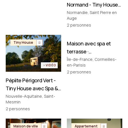
Normand - Tiny House
avec Spa & Baignoire
Normandie, Saint Pierre en
Auge
Vintage en Normandie
2
personnes
FILMÉ PAR NOUS
Tiny House
Maison avec spa et
Maison de ville
terrasse ·
Cormeilles‑en‑Parisis
Île-de-France, Cormeilles-
en-Parisis
VIDÉO
2
personnes
Pépiite Périgord Vert -
Tiny House avec Spa &
Bain Nordique en
Nouvelle-Aquitaine, Saint-
Mesmin
Dordogne
2
personnes
Maison de ville
Appartement