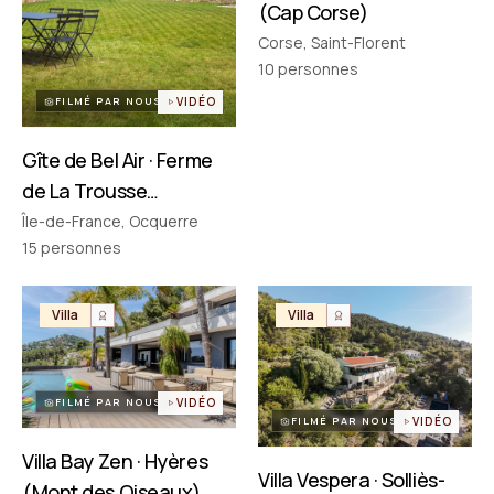
(Cap Corse)
Corse, Saint-Florent
PARTENAIRES
Réseau choisi un par un
10
personnes
FILMÉ PAR NOUS
VIDÉO
Gîte de Bel Air · Ferme
de La Trousse
(Ocquerre)
Île-de-France, Ocquerre
15
personnes
Villa
Villa
FILMÉ PAR NOUS
VIDÉO
FILMÉ PAR NOUS
VIDÉO
Villa Bay Zen · Hyères
Villa Vespera · Solliès-
(Mont des Oiseaux)