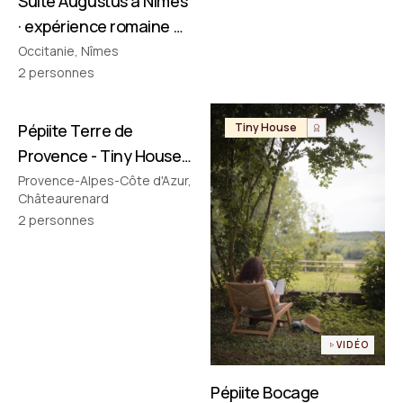
Suite Augustus à Nîmes
· expérience romaine &
cinéma privé
Occitanie, Nîmes
2
personnes
Pépiite Terre de
Tiny House
Tiny House
Provence - Tiny House
avec Jacuzzi en
Provence-Alpes-Côte d'Azur,
Châteaurenard
Provence
2
personnes
VIDÉO
Pépiite Bocage