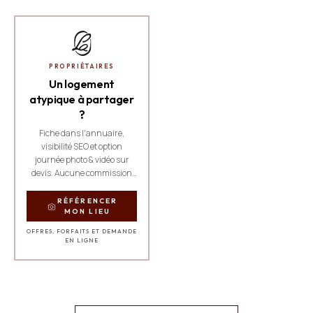
PROPRIÉTAIRES
Un logement
atypique à partager
?
Fiche dans l'annuaire,
visibilité SEO et option
journée photo & vidéo sur
devis. Aucune commission
sur les réservations.
RÉFÉRENCER
MON LIEU
OFFRES, FORFAITS ET DEMANDE
EN LIGNE