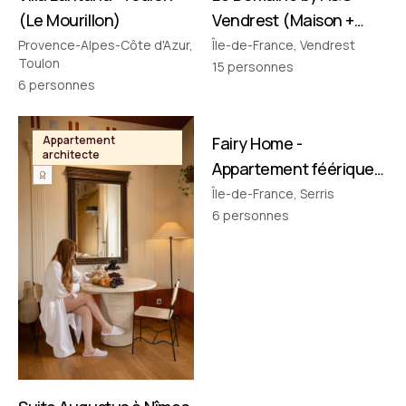
(Le Mourillon)
Vendrest (Maison +
Pavillon)
Provence-Alpes-Côte d'Azur,
Île-de-France, Vendrest
Toulon
15
personnes
6
personnes
FILMÉ PAR NOUS
Appartement
Fairy Home -
Appartement
architecte
thématique
Appartement féérique
• Disney à 10 min !
Île-de-France, Serris
6
personnes