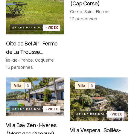
(Cap Corse)
Corse, Saint-Florent
PARTENAIRES
Réseau choisi un par un
10
personnes
FILMÉ PAR NOUS
VIDÉO
Gîte de Bel Air · Ferme
de La Trousse
(Ocquerre)
Île-de-France, Ocquerre
15
personnes
Villa
Villa
FILMÉ PAR NOUS
VIDÉO
FILMÉ PAR NOUS
VIDÉO
Villa Bay Zen · Hyères
Villa Vespera · Solliès-
(Mont des Oiseaux)