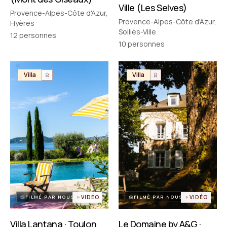
Ville (Les Selves)
Provence-Alpes-Côte d'Azur,
Provence-Alpes-Côte d'Azur,
Hyères
Solliès-Ville
12
personnes
10
personnes
Villa
Villa
FILMÉ PAR NOUS
VIDÉO
FILMÉ PAR NOUS
VIDÉO
Villa Lantana · Toulon
Le Domaine by A&G ·