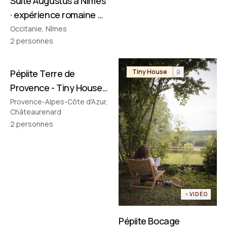
Suite Augustus à Nîmes
· expérience romaine &
cinéma privé
Occitanie, Nîmes
2
personnes
Pépiite Terre de
Tiny House
Tiny House
Provence - Tiny House
avec Jacuzzi en
Provence-Alpes-Côte d'Azur,
Châteaurenard
Provence
2
personnes
VIDÉO
Pépiite Bocage