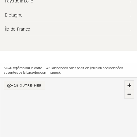
Pays de la Loire
→
Bretagne
→
Île-de-France
→
3640
repère
s
sur la carte —
419
annonce
s
sans position (ville ou coordonnées
absentes de la base des communes).
+ 18 OUTRE-MER