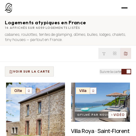
Logements atypiques en France
JE CHERCHE
14 AFFICHÉS SUR 4059 LOGEMENTS LISTÉS
cabanes
,
roulottes
,
tentes de glamping
,
dômes
,
bulles
,
lodges
,
chalets
,
UNE QUESTION ?
TROUVER UN LIEU
tiny houses
— partout en France.
Séjours, tournages, événements — l’annuaire
CONTACT
JE PROPOSE
PROPOSER MON LIEU
Suivre la carte
VOIR SUR LA CARTE
Dépli
Annuaire + reportage photo-vidéo, 0 % commission
Déjà référencé ?
Espace pro
Gîte
Villa
EXPLORER
Offre conciergeries
JOURNAL
Offre agences immobilières
Lieux, idées et art de vivre
FILMÉ PAR NOUS
VIDÉO
OUTILS GRATUITS
Villa Roya · Saint-Florent
Simulateurs & scrapers — aucun compte