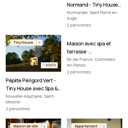
Normand - Tiny House
avec Spa & Baignoire
Normandie, Saint Pierre en
Auge
Vintage en Normandie
2
personnes
FILMÉ PAR NOUS
Tiny House
Maison avec spa et
Maison de ville
terrasse ·
Cormeilles‑en‑Parisis
Île-de-France, Cormeilles-
en-Parisis
VIDÉO
2
personnes
Pépiite Périgord Vert -
Tiny House avec Spa &
Bain Nordique en
Nouvelle-Aquitaine, Saint-
Mesmin
Dordogne
2
personnes
Maison de ville
Appartement