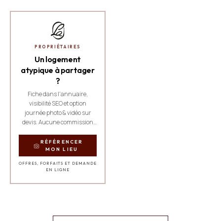
PROPRIÉTAIRES
Un logement
atypique à partager
?
Fiche dans l'annuaire,
visibilité SEO et option
journée photo & vidéo sur
devis. Aucune commission
sur les réservations.
RÉFÉRENCER
MON LIEU
OFFRES, FORFAITS ET DEMANDE
EN LIGNE