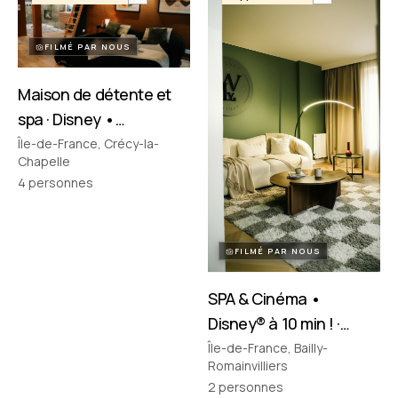
FILMÉ PAR NOUS
Maison de détente et
spa · Disney •
Crécy‑la‑Chapelle
Île-de-France, Crécy-la-
Chapelle
4
personnes
FILMÉ PAR NOUS
SPA & Cinéma •
Disney® à 10 min ! ·
Bailly-Romainvilliers
Île-de-France, Bailly-
Romainvilliers
2
personnes