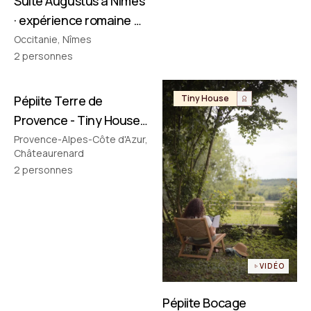
Suite Augustus à Nîmes
· expérience romaine &
cinéma privé
Occitanie, Nîmes
2
personnes
Pépiite Terre de
Tiny House
Tiny House
Provence - Tiny House
avec Jacuzzi en
Provence-Alpes-Côte d'Azur,
Châteaurenard
Provence
2
personnes
VIDÉO
Pépiite Bocage