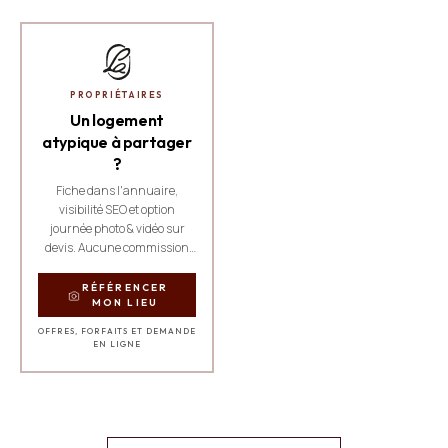
PROPRIÉTAIRES
Un logement
atypique à partager
?
Fiche dans l'annuaire,
visibilité SEO et option
journée photo & vidéo sur
devis. Aucune commission
sur les réservations.
RÉFÉRENCER
MON LIEU
OFFRES, FORFAITS ET DEMANDE
EN LIGNE