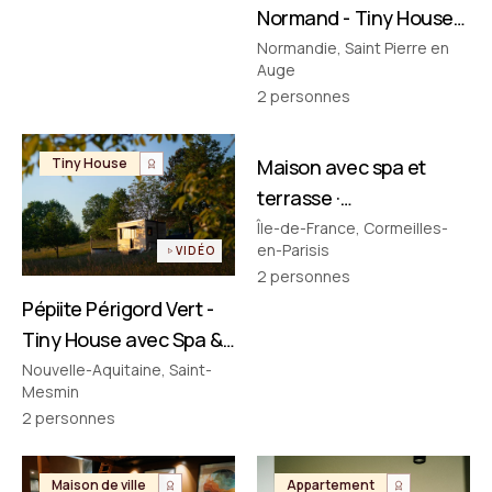
Normand - Tiny House
avec Spa & Baignoire
Normandie, Saint Pierre en
Auge
Vintage en Normandie
2
personnes
FILMÉ PAR NOUS
Tiny House
Maison avec spa et
Maison de ville
terrasse ·
Cormeilles‑en‑Parisis
Île-de-France, Cormeilles-
en-Parisis
VIDÉO
2
personnes
Pépiite Périgord Vert -
Tiny House avec Spa &
Bain Nordique en
Nouvelle-Aquitaine, Saint-
Mesmin
Dordogne
2
personnes
Maison de ville
Appartement