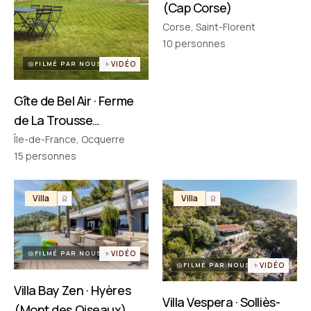
(Cap Corse)
Corse, Saint-Florent
PARTENAIRES
Réseau choisi un par un
10
personnes
FILMÉ PAR NOUS
VIDÉO
Gîte de Bel Air · Ferme
de La Trousse
(Ocquerre)
Île-de-France, Ocquerre
15
personnes
Villa
Villa
FILMÉ PAR NOUS
VIDÉO
FILMÉ PAR NOUS
VIDÉO
Villa Bay Zen · Hyères
Villa Vespera · Solliès-
(Mont des Oiseaux)