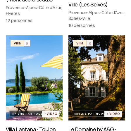
Ville (Les Selves)
Provence-Alpes-Côte d'Azur,
Provence-Alpes-Côte d'Azur,
Hyères
Solliès-Ville
12
personnes
10
personnes
Villa
Villa
FILMÉ PAR NOUS
VIDÉO
FILMÉ PAR NOUS
VIDÉO
Villa Lantana · Toulon
Le Domaine by A&G ·