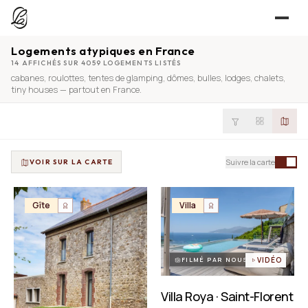
Logements atypiques en France
JE CHERCHE
14 AFFICHÉS SUR 4059 LOGEMENTS LISTÉS
cabanes
,
roulottes
,
tentes de glamping
,
dômes
,
bulles
,
lodges
,
chalets
,
UNE QUESTION ?
TROUVER UN LIEU
tiny houses
— partout en France.
Séjours, tournages, événements — l’annuaire
CONTACT
JE PROPOSE
PROPOSER MON LIEU
Suivre la carte
VOIR SUR LA CARTE
Dépli
Annuaire + reportage photo-vidéo, 0 % commission
Déjà référencé ?
Espace pro
Gîte
Villa
EXPLORER
Offre conciergeries
JOURNAL
Offre agences immobilières
Lieux, idées et art de vivre
FILMÉ PAR NOUS
VIDÉO
OUTILS GRATUITS
Villa Roya · Saint-Florent
Simulateurs & scrapers — aucun compte