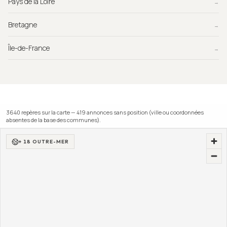
Pays de la Loire
→
Bretagne
→
Île-de-France
→
3640
repère
s
sur la carte —
419
annonce
s
sans position (ville ou coordonnées
absentes de la base des communes).
+ 18 OUTRE-MER