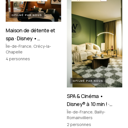
FILMÉ PAR NOUS
Maison de détente et
spa · Disney •
Crécy‑la‑Chapelle
Île-de-France, Crécy-la-
Chapelle
4
personnes
FILMÉ PAR NOUS
SPA & Cinéma •
Disney® à 10 min ! ·
Bailly-Romainvilliers
Île-de-France, Bailly-
Romainvilliers
2
personnes