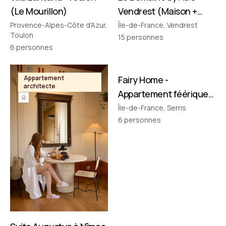
(Le Mourillon)
Vendrest (Maison +
Pavillon)
Provence-Alpes-Côte d'Azur,
Île-de-France, Vendrest
Toulon
15
personnes
6
personnes
FILMÉ PAR NOUS
Appartement
Fairy Home -
Appartement
architecte
thématique
Appartement féérique
• Disney à 10 min !
Île-de-France, Serris
6
personnes