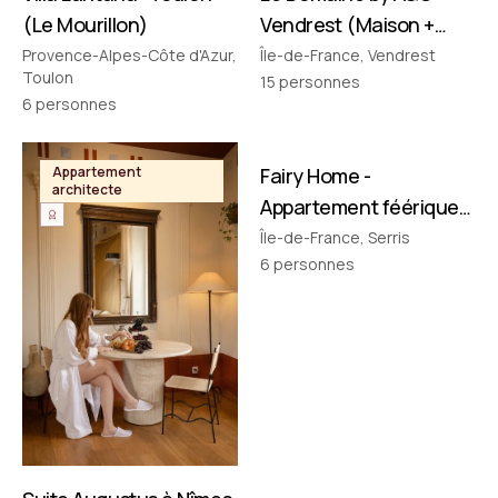
(Le Mourillon)
Vendrest (Maison +
Pavillon)
Provence-Alpes-Côte d'Azur,
Île-de-France, Vendrest
Toulon
15
personnes
6
personnes
FILMÉ PAR NOUS
Appartement
Fairy Home -
Appartement
architecte
thématique
Appartement féérique
• Disney à 10 min !
Île-de-France, Serris
6
personnes