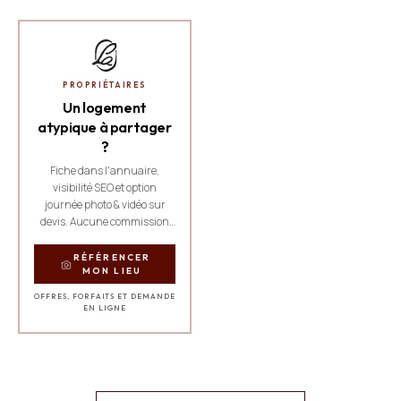
PROPRIÉTAIRES
Un logement
atypique à partager
?
Fiche dans l'annuaire,
visibilité SEO et option
journée photo & vidéo sur
devis. Aucune commission
sur les réservations.
RÉFÉRENCER
MON LIEU
OFFRES, FORFAITS ET DEMANDE
EN LIGNE