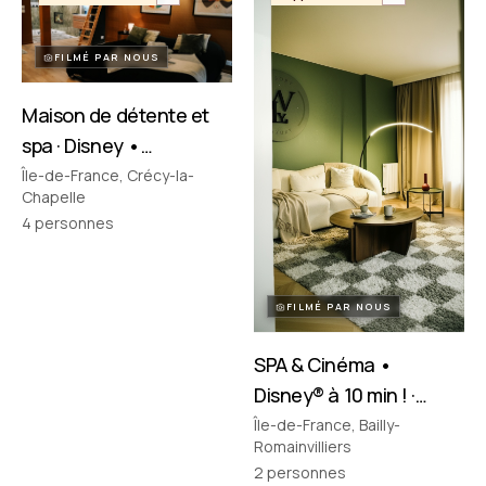
FILMÉ PAR NOUS
Maison de détente et
spa · Disney •
Crécy‑la‑Chapelle
Île-de-France, Crécy-la-
Chapelle
4
personnes
FILMÉ PAR NOUS
SPA & Cinéma •
Disney® à 10 min ! ·
Bailly-Romainvilliers
Île-de-France, Bailly-
Romainvilliers
2
personnes