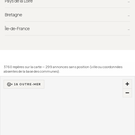
Pays de la Loire
→
Bretagne
→
Île-de-France
→
3760
repère
s
sur la carte —
299
annonce
s
sans position (ville ou coordonnées
absentes de la base des communes).
+ 18 OUTRE-MER