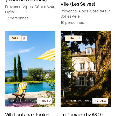
Ville (Les Selves)
Provence-Alpes-Côte d'Azur,
Provence-Alpes-Côte d'Azur,
Hyères
Solliès-Ville
12
personnes
10
personnes
Villa
Villa
FILMÉ PAR NOUS
VIDÉO
FILMÉ PAR NOUS
VIDÉO
Villa Lantana · Toulon
Le Domaine by A&G ·