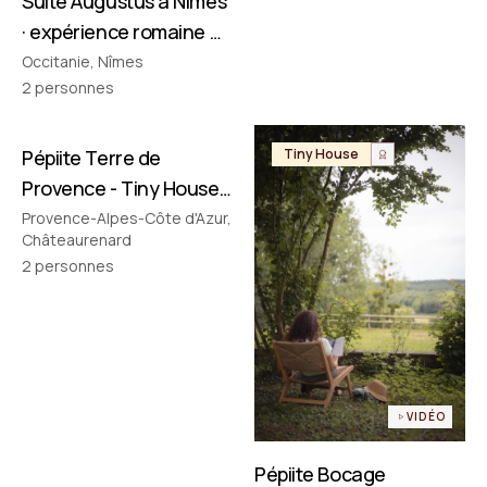
Suite Augustus à Nîmes
· expérience romaine &
cinéma privé
Occitanie, Nîmes
2
personnes
Pépiite Terre de
Tiny House
Tiny House
Provence - Tiny House
avec Jacuzzi en
Provence-Alpes-Côte d'Azur,
Châteaurenard
Provence
2
personnes
VIDÉO
Pépiite Bocage