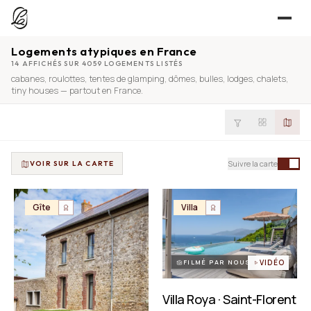
Logements atypiques en France
JE CHERCHE
14 AFFICHÉS SUR 4059 LOGEMENTS LISTÉS
cabanes
,
roulottes
,
tentes de glamping
,
dômes
,
bulles
,
lodges
,
chalets
,
UNE QUESTION ?
TROUVER UN LIEU
tiny houses
— partout en France.
Séjours, tournages, événements — l’annuaire
CONTACT
JE PROPOSE
PROPOSER MON LIEU
Suivre la carte
VOIR SUR LA CARTE
Dépli
Annuaire + reportage photo-vidéo, 0 % commission
Déjà référencé ?
Espace pro
Gîte
Villa
EXPLORER
Offre conciergeries
JOURNAL
Offre agences immobilières
Lieux, idées et art de vivre
FILMÉ PAR NOUS
VIDÉO
OUTILS GRATUITS
Villa Roya · Saint-Florent
Simulateurs & scrapers — aucun compte