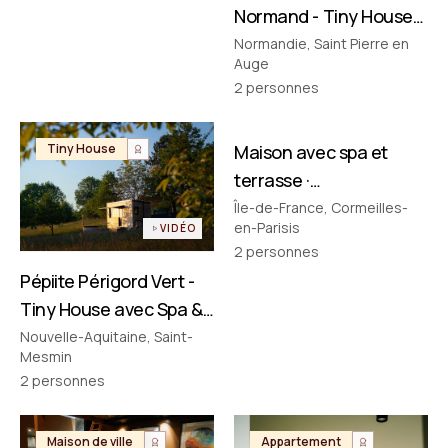
Normand - Tiny House
avec Spa & Baignoire
Normandie, Saint Pierre en
Auge
Vintage en Normandie
2
personnes
FILMÉ PAR NOUS
Tiny House
Maison avec spa et
Maison de ville
terrasse ·
Cormeilles‑en‑Parisis
Île-de-France, Cormeilles-
en-Parisis
VIDÉO
2
personnes
Pépiite Périgord Vert -
Tiny House avec Spa &
Bain Nordique en
Nouvelle-Aquitaine, Saint-
Mesmin
Dordogne
2
personnes
Maison de ville
Appartement