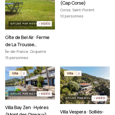
(Cap Corse)
Corse, Saint-Florent
PARTENAIRES
Réseau choisi un par un
10
personnes
FILMÉ PAR NOUS
VIDÉO
Gîte de Bel Air · Ferme
de La Trousse
(Ocquerre)
Île-de-France, Ocquerre
15
personnes
Villa
Villa
FILMÉ PAR NOUS
VIDÉO
FILMÉ PAR NOUS
VIDÉO
Villa Bay Zen · Hyères
Villa Vespera · Solliès-
(Mont des Oiseaux)