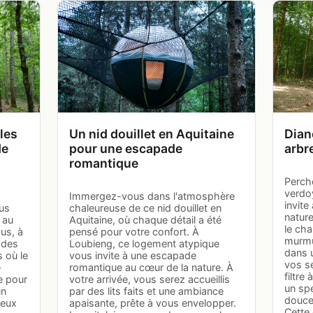
les
Un nid douillet en Aquitaine
Dian
de
pour une escapade
arbr
romantique
Perché
verdo
Immergez-vous dans l'atmosphère
invite
ous
chaleureuse de ce nid douillet en
natur
 au
Aquitaine, où chaque détail a été
le cha
us, à
pensé pour votre confort. À
murmur
 des
Loubieng, ce logement atypique
dans 
 où le
vous invite à une escapade
vos se
e
romantique au cœur de la nature. À
filtre
e pour
votre arrivée, vous serez accueillis
un spe
un
par des lits faits et une ambiance
douce
reux
apaisante, prête à vous envelopper.
Cette