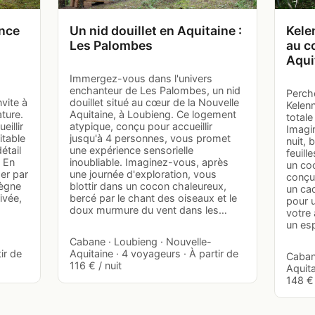
ence
Un nid douillet en Aquitaine :
Kele
Les Palombes
au c
Aqui
Immergez-vous dans l'univers
enchanteur de Les Palombes, un nid
Perch
vite à
douillet situé au cœur de la Nouvelle
Kelen
ture.
Aquitaine, à Loubieng. Ce logement
totale
illir
atypique, conçu pour accueillir
Imagi
itable
jusqu'à 4 personnes, vous promet
nuit,
étail
une expérience sensorielle
feuill
. En
inoubliable. Imaginez-vous, après
un co
er par
une journée d'exploration, vous
conçu
règne
blottir dans un cocon chaleureux,
un cad
rivée,
bercé par le chant des oiseaux et le
pour 
doux murmure du vent dans les…
votre 
un es
Cabane · Loubieng · Nouvelle-
ir de
Aquitaine · 4 voyageurs · À partir de
Caban
116 € / nuit
Aquita
148 € 