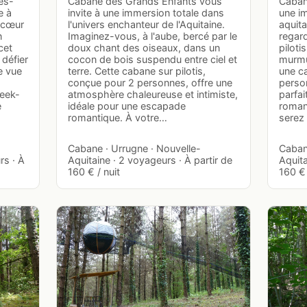
es-
Cabane des Grands Enfants vous
Caban
e à
invite à une immersion totale dans
une im
u cœur
l'univers enchanteur de l'Aquitaine.
aquita
n
Imaginez-vous, à l'aube, bercé par le
regar
cet
doux chant des oiseaux, dans un
piloti
 défier
cocon de bois suspendu entre ciel et
murmu
ne vue
terre. Cette cabane sur pilotis,
une ca
conçue pour 2 personnes, offre une
perso
week-
atmosphère chaleureuse et intimiste,
parfa
e
idéale pour une escapade
romant
romantique. À votre…
serez 
Cabane · Urrugne · Nouvelle-
Caban
rs · À
Aquitaine · 2 voyageurs · À partir de
Aquita
160 € / nuit
160 € 