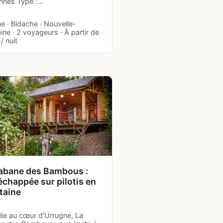
nnes Type :…
e · Bidache · Nouvelle-
ine · 2 voyageurs · À partir de
/ nuit
abane des Bambous :
échappée sur pilotis en
taine
ée au cœur d'Urrugne, La