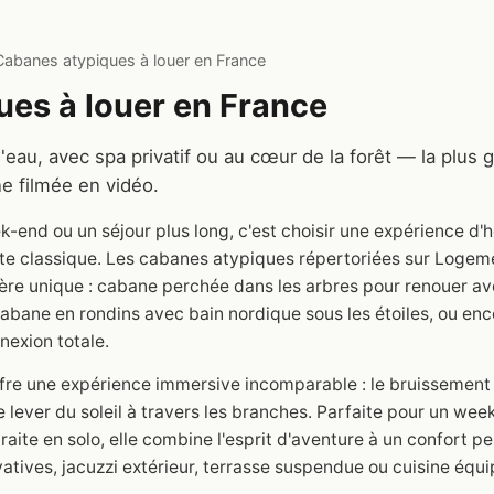
Cabanes atypiques à louer en France
es à louer en France
l'eau, avec spa privatif ou au cœur de la forêt — la plus
e filmée en vidéo.
-end ou un séjour plus long, c'est choisir une expérience 
gîte classique. Les cabanes atypiques répertoriées sur Logem
tère unique : cabane perchée dans les arbres pour renouer a
cabane en rondins avec bain nordique sous les étoiles, ou enc
exion totale.
re une expérience immersive incomparable : le bruissement d
 lever du soleil à travers les branches. Parfaite pour un we
raite en solo, elle combine l'esprit d'aventure à un confort 
vatives, jacuzzi extérieur, terrasse suspendue ou cuisine équi