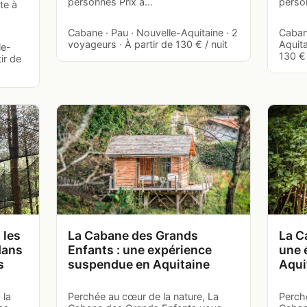
personnes Prix à…
perso
te à
Cabane · Pau · Nouvelle-Aquitaine · 2
Caban
voyageurs · À partir de 130 € / nuit
Aquita
le-
130 € 
ir de
 les
La Cabane des Grands
La C
dans
Enfants : une expérience
une 
s
suspendue en Aquitaine
Aqui
 la
Perchée au cœur de la nature, La
Perch