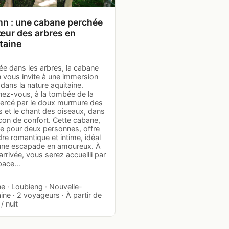
nn : une cabane perchée
œur des arbres en
taine
ée dans les arbres, la cabane
n vous invite à une immersion
 dans la nature aquitaine.
nez-vous, à la tombée de la
 bercé par le doux murmure des
es et le chant des oiseaux, dans
con de confort. Cette cabane,
e pour deux personnes, offre
re romantique et intime, idéal
une escapade en amoureux. À
arrivée, vous serez accueilli par
pace…
e · Loubieng · Nouvelle-
ine · 2 voyageurs · À partir de
/ nuit