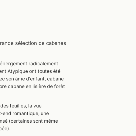
 grande sélection de cabanes
d'hébergement radicalement
ent Atypique ont toutes été
vec son âme d'enfant, cabane
ore cabane en lisière de forêt
es feuilles, la vue
ek-end romantique, une
pensé (certaines sont même
pée).