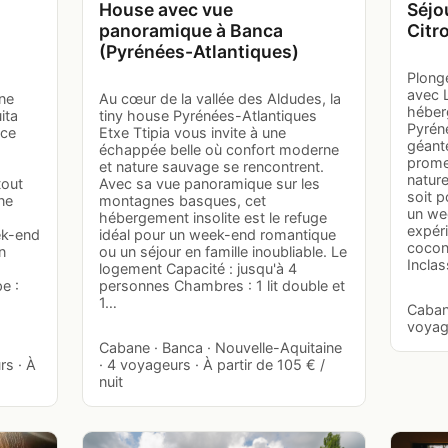
House avec vue
Séjo
panoramique à Banca
Citr
(Pyrénées-Atlantiques)
Plong
avec L
ane
Au cœur de la vallée des Aldudes, la
héber
ita
tiny house Pyrénées-Atlantiques
Pyréné
nce
Etxe Ttipia vous invite à une
géant
échappée belle où confort moderne
promet
et nature sauvage se rencontrent.
natur
tout
Avec sa vue panoramique sur les
soit p
ne
montagnes basques, cet
un we
hébergement insolite est le refuge
expéri
ek-end
idéal pour un week-end romantique
cocon
n
ou un séjour en famille inoubliable. Le
Incla
logement Capacité : jusqu'à 4
e :
personnes Chambres : 1 lit double et
1…
Cabane
voyage
Cabane · Banca · Nouvelle-Aquitaine
rs · À
· 4 voyageurs · À partir de 105 € /
nuit