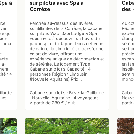
Spa à
sur pilotis avec Spa à
Caba
Corrèze
des 
uce
Perchée au-dessus des rivières
Au cœ
vrir
scintillantes de la Corrèze, la cabane
Pêcheu
ze qui
sur pilotis Wabi Sabi Lodge & Spa
expéri
sion
vous invite à découvrir un havre de
étang
e pour
paix inspiré du Japon. Dans cet écrin
séréni
de nature, la simplicité se transforme
se tr
e
en art de vivre, offrant une
précie
ents
expérience unique de déconnexion et
escap
-la-
de sérénité. Le logement Type :
en fa
ement
Cabane sur pilotis Capacité : 4
insoli
ité : 4
personnes Région : Limousin
sentir
(Nouvelle Aquitaine) Prix…
monde
illarde
Cabane sur pilotis · Brive-la-Gaillarde
Cabane
urs ·
· Nouvelle-Aquitaine · 4 voyageurs ·
Nouvel
À partir de 289 € / nuit
partir