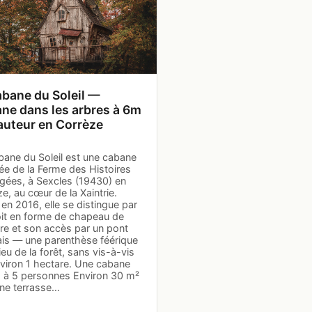
abane du Soleil —
ne dans les arbres à 6m
auteur en Corrèze
bane du Soleil est une cabane
ée de la Ferme des Histoires
gées, à Sexcles (19430) en
e, au cœur de la Xaintrie.
en 2016, elle se distingue par
oit en forme de chapeau de
re et son accès par un pont
ais — une parenthèse féérique
ieu de la forêt, sans vis-à-vis
nviron 1 hectare. Une cabane
1 à 5 personnes Environ 30 m²
une terrasse…