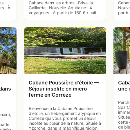
es ·
Cabane dans les arbres · Brive-la-
Cabane
rs · À
Gaillarde · Nouvelle-Aquitaine · 4
Nouvel
voyageurs · À partir de 160 € / nuit
partir
e
Cabane Poussière d'étoile —
Caba
 dans
Séjour insolite en micro
une 
ferme en Corrèze
Perch
Spa Cy
Bienvenue à la Cabane Poussière
immers
d'étoile, un hébergement atypique en
naire,
Située
Corrèze qui vous promet un séjour
n
cette 
insolite au cœur de la nature. Située à
apade
de bie
Yzorche, dans la magnifique région
 week-