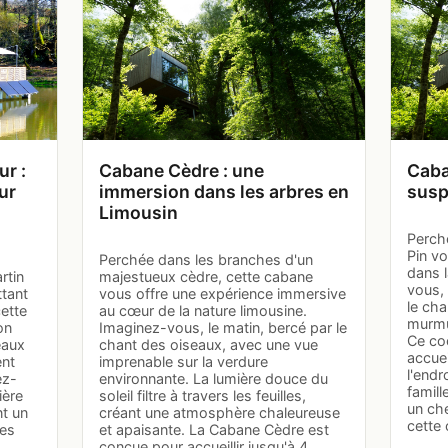
r :
Cabane Cèdre : une
Caba
ur
immersion dans les arbres en
susp
Limousin
Perch
Pin vo
Perchée dans les branches d'un
dans l
rtin
majestueux cèdre, cette cabane
vous, 
ttant
vous offre une expérience immersive
le cha
cette
au cœur de la nature limousine.
murmur
on
Imaginez-vous, le matin, bercé par le
Ce co
eaux
chant des oiseaux, avec une vue
accuei
ent
imprenable sur la verdure
l'endr
ez-
environnante. La lumière douce du
famill
ière
soleil filtre à travers les feuilles,
un ch
nt un
créant une atmosphère chaleureuse
cette
les
et apaisante. La Cabane Cèdre est
conçue pour accueillir jusqu'à 4…