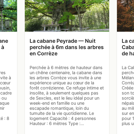
ane
La cabane Peyrade — Nuit
La c
 à
perchée à 6m dans les arbres
Caba
en Corrèze
de h
Perchée à 6 mètres de hauteur dans
La Ca
res
un chêne centenaire, la cabane dans
perch
vite à
les arbres Corrèze vous invite à une
Mélan
u cœur
expérience unique au cœur de la
Corrèz
ousin,
forêt corrézienne. Ce refuge intime et
Créée 
 cadre
insolite, à seulement quelques pas
son t
e ou
de Sexcles, est le lieu idéal pour un
sorciè
haque
week-end en famille ou une
népal
nir
escapade romantique, loin du
au mil
tumulte de la vie quotidienne. Le
sur e
é : 8
logement Capacité : 4 personnes
pour 
Hauteur : 6 mètres Type :…
plus 