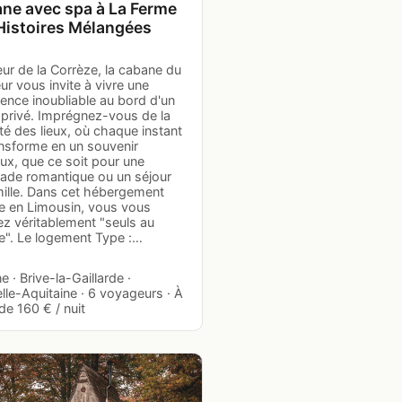
ne avec spa à La Ferme
Histoires Mélangées
ur de la Corrèze, la cabane du
r vous invite à vivre une
ence inoubliable au bord d'un
 privé. Imprégnez-vous de la
té des lieux, où chaque instant
ansforme en un souvenir
ux, que ce soit pour une
ade romantique ou un séjour
mille. Dans cet hébergement
te en Limousin, vous vous
ez véritablement "seuls au
". Le logement Type :…
 · Brive-la-Gaillarde ·
le-Aquitaine · 6 voyageurs · À
 de 160 € / nuit