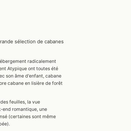
 grande sélection de cabanes
d'hébergement radicalement
ent Atypique ont toutes été
vec son âme d'enfant, cabane
ore cabane en lisière de forêt
es feuilles, la vue
ek-end romantique, une
pensé (certaines sont même
pée).