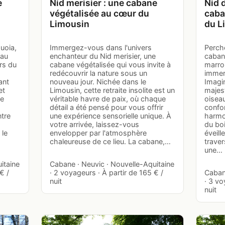
e
Nid merisier : une cabane
Nid 
végétalisée au cœur du
caba
Limousin
du L
uoia,
Immergez-vous dans l'univers
Perch
 au
enchanteur du Nid merisier, une
caban
rs du
cabane végétalisée qui vous invite à
marron
à
redécouvrir la nature sous un
immers
ant
nouveau jour. Nichée dans le
Imagi
et
Limousin, cette retraite insolite est un
majes
te
véritable havre de paix, où chaque
oisea
détail a été pensé pour vous offrir
confo
ntre
une expérience sensorielle unique. À
harmo
votre arrivée, laissez-vous
du bo
 le
envelopper par l'atmosphère
éveill
chaleureuse de ce lieu. La cabane,…
traver
une…
itaine
Cabane · Neuvic · Nouvelle-Aquitaine
€ /
· 2 voyageurs · À partir de 165 € /
Caban
nuit
· 3 vo
nuit