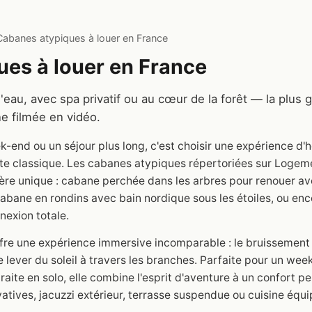
Cabanes atypiques à louer en France
es à louer en France
l'eau, avec spa privatif ou au cœur de la forêt — la plus
e filmée en vidéo.
-end ou un séjour plus long, c'est choisir une expérience 
gîte classique. Les cabanes atypiques répertoriées sur Logem
tère unique : cabane perchée dans les arbres pour renouer a
cabane en rondins avec bain nordique sous les étoiles, ou enc
exion totale.
re une expérience immersive incomparable : le bruissement d
 lever du soleil à travers les branches. Parfaite pour un we
raite en solo, elle combine l'esprit d'aventure à un confort 
vatives, jacuzzi extérieur, terrasse suspendue ou cuisine équi