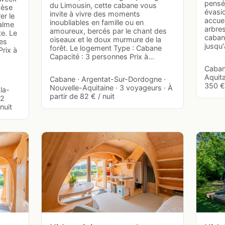
pensé 
du Limousin, cette cabane vous
hèse
évasio
invite à vivre des moments
er le
accuei
inoubliables en famille ou en
calme
arbres
amoureux, bercés par le chant des
te. Le
cabane
oiseaux et le doux murmure de la
es
jusqu
forêt. Le logement Type : Cabane
Prix à
Capacité : 3 personnes Prix à…
Caban
Aquita
Cabane · Argentat-Sur-Dordogne ·
350 € 
Nouvelle-Aquitaine · 3 voyageurs · À
la-
partir de 82 € / nuit
 2
nuit