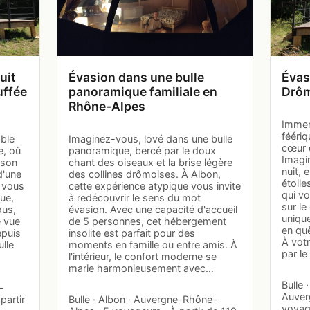
uit
Évasion dans une bulle
Évas
uffée
panoramique familiale en
Drôm
Rhône-Alpes
Immer
féériq
able
Imaginez-vous, lové dans une bulle
cœur 
e, où
panoramique, bercé par le doux
Imagi
 son
chant des oiseaux et la brise légère
nuit, 
d'une
des collines drômoises. À Albon,
étoile
" vous
cette expérience atypique vous invite
qui v
ue,
à redécouvrir le sens du mot
sur le
ous,
évasion. Avec une capacité d'accueil
unique
e vue
de 5 personnes, cet hébergement
en quê
epuis
insolite est parfait pour des
À votr
ulle
moments en famille ou entre amis. À
par l
l'intérieur, le confort moderne se
marie harmonieusement avec…
Bulle
-
Auver
partir
Bulle · Albon · Auvergne-Rhône-
voyage