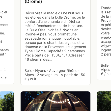
(Drôme)
Évade
 ciel
laiss
Découvrez la magie d'une nuit sous
ue
de la 
les étoiles dans la bulle Drôme, où le
Prove
confort d'une chambre d'hôtel se
ience
expéri
mêle à l'enchantement de la nature.
devien
La Bulle Olea, nichée à Nyons en
ue.
votre 
Rhône-Alpes, vous promet une
week-
escapade romantique inoubliable,
rt
escap
bercée par le chant des cigales et la
wigwa
douceur de la Provence. Le logement
nants.
logem
Type : Dôme Capacité : 2 personnes
nt :
2 per
Prix à partir de : 150€/nuit Adresse :
46 chemin des…
Bulle
aris ·
Alpes 
Bulle · Nyons · Auvergne-Rhône-
€ / nu
Alpes · 2 voyageurs · À partir de 150
nuit
€ / nuit