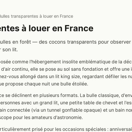
Bulles transparentes à louer en France
entes à louer en France
bulles en forêt — des cocons transparents pour observer le
 son lit.
mposée comme l'hébergement insolite emblématique de la déce
d'air continu, elle se pose au sol sans fondation et offre une
z-vous allongé dans un lit king size, regardant défiler les nu
ue propose chaque nuit une bulle étoilée.
ce se déclinent en plusieurs formats. La bulle classique, d'e
rsonnes avec un grand lit, une petite table de chevet et l'es
ain connectée (via un tunnel gonflable opaque) et un bain no
scope pour les amateurs d'astronomie.
iculièrement prisé pour les occasions spéciales : anniversa