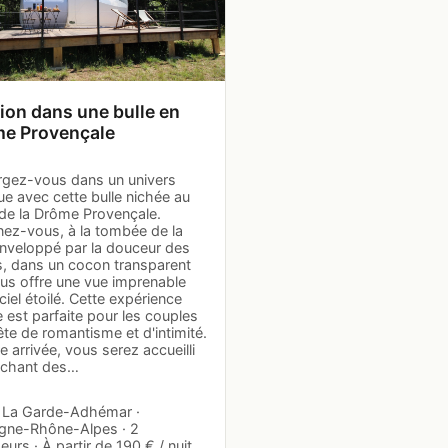
ion dans une bulle en
e Provençale
gez-vous dans un univers
ue avec cette bulle nichée au
de la Drôme Provençale.
nez-vous, à la tombée de la
enveloppé par la douceur des
s, dans un cocon transparent
ous offre une vue imprenable
 ciel étoilé. Cette expérience
 est parfaite pour les couples
te de romantisme et d'intimité.
e arrivée, vous serez accueilli
e chant des…
 · La Garde-Adhémar ·
gne-Rhône-Alpes · 2
urs · À partir de 190 € / nuit