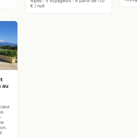
Alpes · 5 voyageurs · À partir de 110
€ / nuit
t
m au
 cœur
us
-
ne
ion.
l