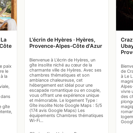
 La
L’écrin de Hyères · Hyères,
Craz
-Côte
Provence-Alpes-Côte d'Azur
Ubay
Prov
Bienvenue à L’écrin de Hyères, un
gîte insolite niché au cœur de la
e paix
Bienv
charmante ville de Hyères. Avec ses
re le
de Cra
chambres thématiques et son
à la
à Le 
ambiance chaleureuse, cet
magni
hébergement est idéal pour une
iale,
Alpes-
escapade romantique ou en couple,
vivre 
vous offrant une expérience unique
é dans
des c
et mémorable. Le logement Type :
plong
Gîte insolite Note Google Maps : 5/5
 gîte
magiqu
(174 avis Google Maps) Les
étente,
roman
équipements Chambres thématiques
logeme
Wi-Fi…
Googl