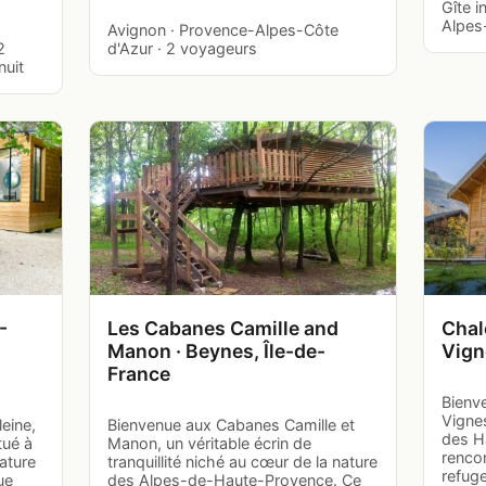
Gîte i
Alpes
Avignon · Provence-Alpes-Côte
2
d'Azur · 2 voyageurs
nuit
-
Les Cabanes Camille and
Chal
Manon · Beynes, Île-de-
Vign
France
Bienv
Vignes
eine,
Bienvenue aux Cabanes Camille et
des H
tué à
Manon, un véritable écrin de
rencon
ature
tranquillité niché au cœur de la nature
refuge
ue
des Alpes-de-Haute-Provence. Ce