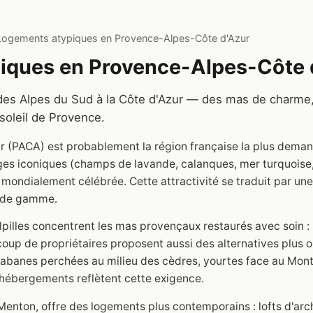
Logements atypiques en Provence-Alpes-Côte d'Azur
iques en Provence-Alpes-Côte 
des Alpes du Sud à la Côte d'Azur — des mas de charme
soleil de Provence.
 (PACA) est probablement la région française la plus deman
ges iconiques (champs de lavande, calanques, mer turquoise,
ondialement célébrée. Cette attractivité se traduit par un
t de gamme.
lpilles concentrent les mas provençaux restaurés avec soin : 
coup de propriétaires proposent aussi des alternatives plus o
cabanes perchées au milieu des cèdres, yourtes face au Mont
es hébergements reflètent cette exigence.
 Menton, offre des logements plus contemporains : lofts d'arc