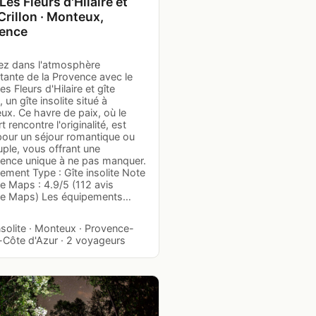
Les Fleurs d'Hilaire et
Crillon · Monteux,
ence
ez dans l'atmosphère
tante de la Provence avec le
s Fleurs d'Hilaire et gîte
, un gîte insolite situé à
ux. Ce havre de paix, où le
t rencontre l'originalité, est
pour un séjour romantique ou
ple, vous offrant une
ience unique à ne pas manquer.
ement Type : Gîte insolite Note
e Maps : 4.9/5 (112 avis
e Maps) Les équipements…
nsolite · Monteux · Provence-
-Côte d'Azur · 2 voyageurs