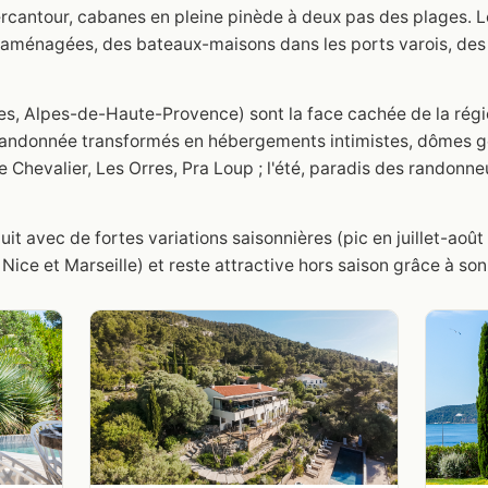
ercantour, cabanes en pleine pinède à deux pas des plages.
s aménagées, des bateaux-maisons dans les ports varois, de
s, Alpes-de-Haute-Provence) sont la face cachée de la régio
 randonnée transformés en hébergements intimistes, dômes
re Chevalier, Les Orres, Pra Loup ; l'été, paradis des randonn
t avec de fortes variations saisonnières (pic en juillet-août s
ice et Marseille) et reste attractive hors saison grâce à son 