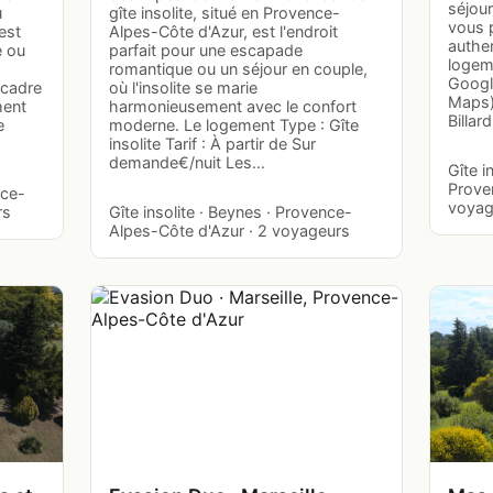
séjou
u
gîte insolite, situé en Provence-
vous 
est
Alpes-Côte d'Azur, est l'endroit
authen
e ou
parfait pour une escapade
logeme
romantique ou un séjour en couple,
Googl
 cadre
où l'insolite se marie
Maps)
ment
harmonieusement avec le confort
Billar
e
moderne. Le logement Type : Gîte
insolite Tarif : À partir de Sur
demande€/nuit Les…
Gîte i
Prove
nce-
voyag
rs
Gîte insolite · Beynes · Provence-
Alpes-Côte d'Azur · 2 voyageurs