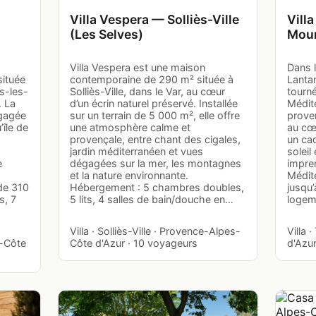
Villa Vespera — Solliès-Ville
Vill
(Les Selves)
Mour
Villa Vespera est une maison
Dans l
située
contemporaine de 290 m² située à
Lanta
s-les-
Solliès-Ville, dans le Var, au cœur
tourné
. La
d’un écrin naturel préservé. Installée
Médite
égagée
sur un terrain de 5 000 m², elle offre
proven
’île de
une atmosphère calme et
au cœu
provençale, entre chant des cigales,
un cad
jardin méditerranéen et vues
soleil
e
dégagées sur la mer, les montagnes
impren
et la nature environnante.
Médite
 de 310
Hébergement : 5 chambres doubles,
jusqu
s, 7
5 lits, 4 salles de bain/douche en…
logem
Villa · Solliès-Ville · Provence-Alpes-
Villa 
s-Côte
Côte d'Azur · 10 voyageurs
d'Azu