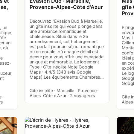
s et
Evasion Duo · Marseille,
Mas 
es,
Provence-Alpes-Côte d'Azur
gîte 
Prov
Découvrez l'Evasion Duo à Marseille,
un gîte insolite qui vous plonge dans
, un
Plong
une ambiance romantique et
ifique
envoû
chaleureuse. Situé dans le 2e
ôte
Mas Le
arrondissement, cet hébergement
rer un
Crillon
est parfait pour un séjour romantique
, où
Monte
ou en couple, où chaque détail est
confor
pensé pour vous offrir une escapade
ce
idéal 
unique et mémorable. Le logement
issez-
en cou
Type : Gîte insolite Note Google
expér
Maps : 4.4/5 (343 avis Google
ouceur
Le log
Maps) Les équipements Chambres…
nt
Googl
Googl
Gîte insolite · Marseille · Provence-
Alpes-Côte d'Azur · 2 voyageurs
e-
Gîte i
rs
Alpes