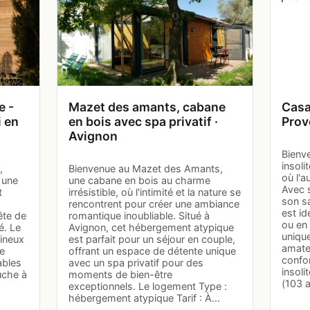
e -
Mazet des amants, cabane
Casa
 en
en bois avec spa privatif ·
Prov
Avignon
Bienve
insoli
,
Bienvenue au Mazet des Amants,
où l'a
 une
une cabane en bois au charme
Avec 
t
irrésistible, où l'intimité et la nature se
son s
rencontrent pour créer une ambiance
est id
ête de
romantique inoubliable. Situé à
ou en 
é. Le
Avignon, cet hébergement atypique
unique
ineux
est parfait pour un séjour en couple,
amate
de
offrant un espace de détente unique
confor
ables
avec un spa privatif pour des
insol
uche à
moments de bien-être
(103 
exceptionnels. Le logement Type :
hébergement atypique Tarif : À…