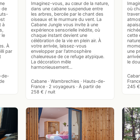
ane
Imaginez-vous, au cœur de la nature,
Imagin
e de
dans une cabane suspendue entre
où cha
uts-
les arbres, bercée par le chant des
traver
est
oiseaux et le murmure du vent. La
atmos
t à
Cabane Jungle vous invite à une
apais
s,
expérience sensorielle inédite, où
niché
 le
chaque instant devient une
cette 
célébration de la vie en plein air. À
nature
es. À
votre arrivée, laissez-vous
momen
lli par
envelopper par l'atmosphère
une p
t
chaleureuse de ce refuge atypique.
arrivé
La décoration mêle
le do
harmonieusement…
-de-
Caban
 de
Cabane · Wambrechies · Hauts-de-
France
France · 2 voyageurs · À partir de
245 € 
258 € / nuit