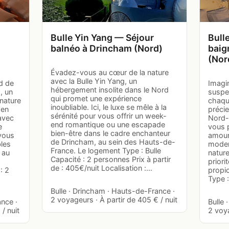
Bulle Yin Yang — Séjour
Bull
balnéo à Drincham (Nord)
baig
(Nor
Évadez-vous au cœur de la nature
avec la Bulle Yin Yang, un
d de
Imagi
hébergement insolite dans le Nord
, un
suspen
qui promet une expérience
nature
chaqu
inoubliable. Ici, le luxe se mêle à la
 en
précie
sérénité pour vous offrir un week-
 avec
Nord-
end romantique ou une escapade
e
vous 
bien-être dans le cadre enchanteur
 vous
amoure
de Drincham, au sein des Hauts-de-
bles
moder
France. Le logement Type : Bulle
 au
nature
Capacité : 2 personnes Prix à partir
priori
de : 405€/nuit Localisation :…
: 2
propic
Type :
Bulle · Drincham · Hauts-de-France ·
2 voyageurs · À partir de 405 € / nuit
ance ·
Bulle 
/ nuit
2 voya