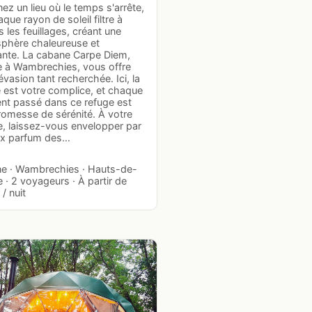
ez un lieu où le temps s'arrête,
que rayon de soleil filtre à
s les feuillages, créant une
phère chaleureuse et
ante. La cabane Carpe Diem,
e à Wambrechies, vous offre
évasion tant recherchée. Ici, la
 est votre complice, et chaque
t passé dans ce refuge est
romesse de sérénité. À votre
e, laissez-vous envelopper par
ux parfum des…
e · Wambrechies · Hauts-de-
 · 2 voyageurs · À partir de
/ nuit