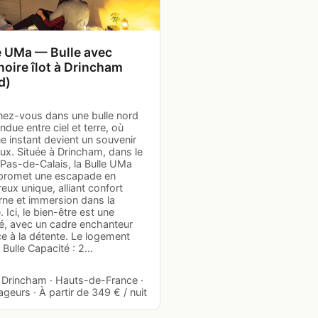
e UMa — Bulle avec
noire îlot à Drincham
d)
nez-vous dans une bulle nord
due entre ciel et terre, où
e instant devient un souvenir
ux. Située à Drincham, dans le
Pas-de-Calais, la Bulle UMa
promet une escapade en
ux unique, alliant confort
ne et immersion dans la
. Ici, le bien-être est une
té, avec un cadre enchanteur
e à la détente. Le logement
 Bulle Capacité : 2…
· Drincham · Hauts-de-France ·
geurs · À partir de 349 € / nuit