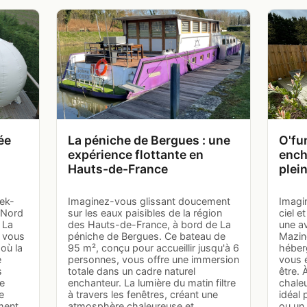
ée
La péniche de Bergues : une
O'fu
expérience flottante en
ench
Hauts-de-France
plei
ek-
Imaginez-vous glissant doucement
Imagi
 Nord
sur les eaux paisibles de la région
ciel e
 La
des Hauts-de-France, à bord de La
une av
, vous
péniche de Bergues. Ce bateau de
Mazin
où la
95 m², conçu pour accueillir jusqu'à 6
héber
e
personnes, vous offre une immersion
vous 
s
totale dans un cadre naturel
être. 
re
enchanteur. La lumière du matin filtre
chale
e
à travers les fenêtres, créant une
idéal
ment
atmosphère chaleureuse et
ou un