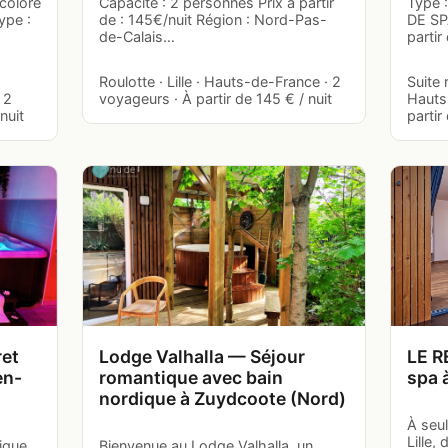
 coloré
Capacité : 2 personnes Prix à partir
Type 
ype :
de : 145€/nuit Région : Nord-Pas-
DE SP
de-Calais…
partir
Roulotte · Lille · Hauts-de-France · 2
Suite 
 2
voyageurs · À partir de 145 € / nuit
Hauts
nuit
partir
ret
Lodge Valhalla — Séjour
LE R
en-
romantique avec bain
spa 
nordique à Zuydcoote (Nord)
À seu
Lille,
ique
Bienvenue au Lodge Valhalla, un