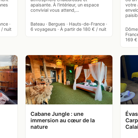
nnes
apaisante. À l'intérieur, un espace
votre 
convivial vous attend,…
envel
paisi
ance ·
Bateau · Bergues · Hauts-de-France ·
/ nuit
6 voyageurs · À partir de 180 € / nuit
Dôme 
France
169 € 
Cabane Jungle : une
Évas
immersion au cœur de la
Carp
nature
Cala