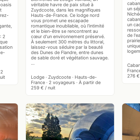
cabane
 oasis
véritable havre de paix situé à
un séj
t
Zuydcoote, dans les magnifiques
Niché
frez-
Hauts-de-France. Ce lodge nord
cabane
vous promet une escapade
un cad
gante,
romantique inoubliable, où l'intimité
ressou
et le bien-être se rencontrent au
de l'e
: 2
cœur d'un environnement préservé.
prairi
ique
À seulement 300 mètres du littoral,
uniqu
isation
laissez-vous séduire par la beauté
loge
de-
des Dunes de Flandre, entre dunes
de sable doré et végétation sauvage.
…
Caban
France
 2
276 € 
uit
Lodge · Zuydcoote · Hauts-de-
France · 2 voyageurs · À partir de
259 € / nuit