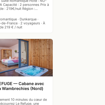
: Suite Romantique Hôte : NÜ-
A Capacité : 2 personnes Prix à
 de : 219€/nuit Région :…
romantique · Dunkerque ·
-de-France · 2 voyageurs · À
 de 219 € / nuit
EFUGE — Cabane avec
à Wambrechies (Nord)
lement 10 minutes du cœur de
 découvrez Le Refuge, une