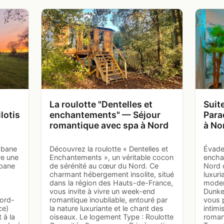
La roulotte "Dentelles et
Suit
lotis
enchantements" — Séjour
Para
romantique avec spa à Nord
à No
cabane
Découvrez la roulotte « Dentelles et
Évade
re une
Enchantements », un véritable cocon
encha
abane
de sérénité au cœur du Nord. Ce
Nord d
charmant hébergement insolite, situé
luxuri
dans la région des Hauts-de-France,
moder
vous invite à vivre un week-end
Dunke
Nord-
romantique inoubliable, entouré par
vous 
ce)
la nature luxuriante et le chant des
intimi
 à la
oiseaux. Le logement Type : Roulotte
roman