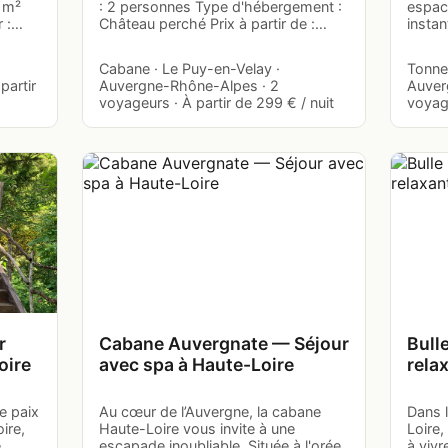
8 m²
: 2 personnes Type d'hébergement :
espace
r :…
Château perché Prix à partir de :…
instan
Cabane · Le Puy-en-Velay ·
Tonne
partir
Auvergne-Rhône-Alpes · 2
Auver
voyageurs · À partir de 299 € / nuit
voyage
r
Cabane Auvergnate — Séjour
Bull
oire
avec spa à Haute-Loire
rela
e paix
Au cœur de l’Auvergne, la cabane
Dans 
ire,
Haute-Loire vous invite à une
Loire,
e
escapade inoubliable. Située à l'orée
à vivr