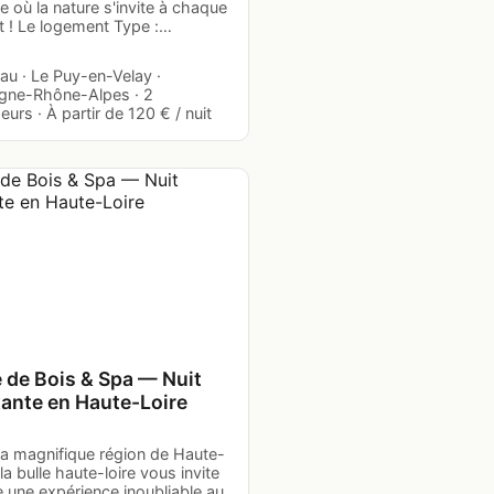
 où la nature s'invite à chaque
t ! Le logement Type :…
au · Le Puy-en-Velay ·
gne-Rhône-Alpes · 2
urs · À partir de 120 € / nuit
e de Bois & Spa — Nuit
xante en Haute-Loire
la magnifique région de Haute-
 la bulle haute-loire vous invite
e une expérience inoubliable au