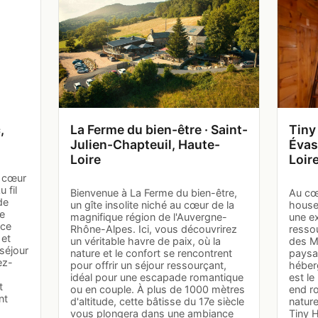
,
La Ferme du bien-être · Saint-
Tiny
Julien-Chapteuil, Haute-
Évas
Loire
Loir
u cœur
 fil
Bienvenue à La Ferme du bien-être,
Au cœu
de
un gîte insolite niché au cœur de la
house 
te
magnifique région de l'Auvergne-
une e
nce
Rhône-Alpes. Ici, vous découvrirez
ressou
 et
un véritable havre de paix, où la
des M
séjour
nature et le confort se rencontrent
paysa
ez-
pour offrir un séjour ressourçant,
héber
idéal pour une escapade romantique
est le
t
ou en couple. À plus de 1000 mètres
end r
nt
d'altitude, cette bâtisse du 17e siècle
nature
vous plongera dans une ambiance
Tiny 