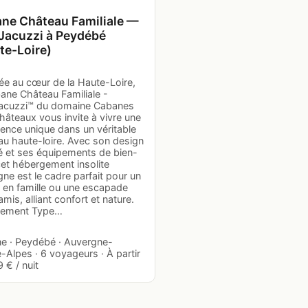
ne Château Familiale —
Jacuzzi à Peydébé
te-Loire)
ée au cœur de la Haute-Loire,
ane Château Familiale -
acuzzi™ du domaine Cabanes
âteaux vous invite à vivre une
ence unique dans un véritable
au haute-loire. Avec son design
é et ses équipements de bien-
cet hébergement insolite
ne est le cadre parfait pour un
r en famille ou une escapade
amis, alliant confort et nature.
gement Type…
e · Peydébé · Auvergne-
Alpes · 6 voyageurs · À partir
 € / nuit