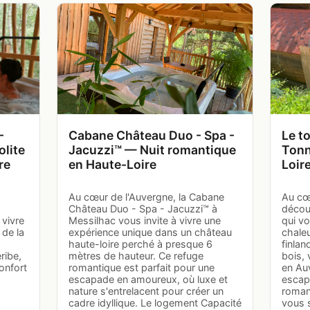
-
Cabane Château Duo - Spa -
Le t
olite
Jacuzzi™ — Nuit romantique
Tonn
re
en Haute-Loire
Loir
Au cœur de l'Auvergne, la Cabane
Au cœ
Château Duo - Spa - Jacuzzi™ à
décou
 vivre
Messilhac vous invite à vivre une
qui v
 de la
expérience unique dans un château
chaleu
haute-loire perché à presque 6
finlan
ribe,
mètres de hauteur. Ce refuge
bois,
onfort
romantique est parfait pour une
en Au
escapade en amoureux, où luxe et
escap
nature s'entrelacent pour créer un
roman
:
cadre idyllique. Le logement Capacité
vous s