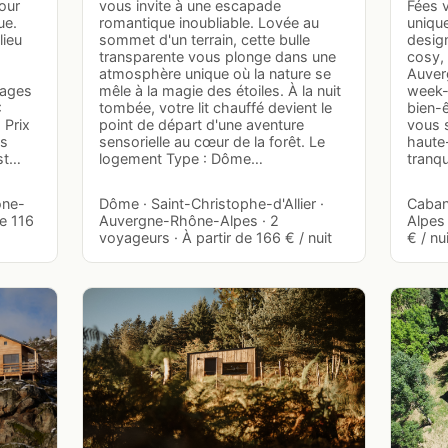
our
vous invite à une escapade
Fées 
ue.
romantique inoubliable. Lovée au
uniqu
lieu
sommet d'un terrain, cette bulle
desig
transparente vous plonge dans une
cosy,
atmosphère unique où la nature se
Auverg
sages
mêle à la magie des étoiles. À la nuit
week-
:
tombée, votre lit chauffé devient le
bien-ê
 Prix
point de départ d'une aventure
vous 
es
sensorielle au cœur de la forêt. Le
haute-
st…
logement Type : Dôme…
tranqu
ône-
Dôme · Saint-Christophe-d'Allier ·
Caban
de 116
Auvergne-Rhône-Alpes · 2
Alpes 
voyageurs · À partir de 166 € / nuit
€ / nu