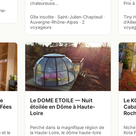
chaleureuse…
Prix à
gne-
Gîte insolite · Saint-Julien-Chapteuil ·
Tiny 
Auvergne-Rhône-Alpes · 2
d'Alli
voyageurs
voyage
ne
Le DOME ETOILE — Nuit
Le K
 Fées
étoilée en Dôme à Haute-
Caba
Loire
Roch
Perché dans la magnifique région de
Niché 
 et le
la Haute-Loire, le dôme haute-loire
Kota 