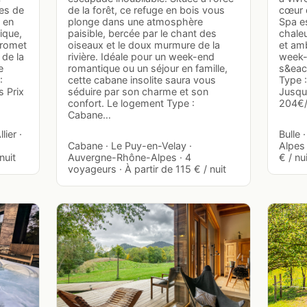
es de
de la forêt, ce refuge en bois vous
cœur d
 en
plonge dans une atmosphère
Spa e
ique,
paisible, bercée par le chant des
chaleu
promet
oiseaux et le doux murmure de la
et amb
 de la
rivière. Idéale pour un week-end
week-
e
romantique ou un séjour en famille,
s&eacu
:
cette cabane insolite saura vous
Type :
s Prix
séduire par son charme et son
Jusqu'
confort. Le logement Type :
204€/
Cabane…
lier ·
Bulle
Cabane · Le Puy-en-Velay ·
Alpes 
nuit
Auvergne-Rhône-Alpes · 4
€ / nu
voyageurs · À partir de 115 € / nuit