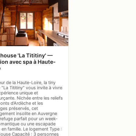
 house 'La Tititiny' —
ion avec spa à Haute-
e
r de la Haute-Loire, la tiny
"La Tititiny" vous invite à vivre
xpérience unique et
rçante. Nichée entre les reliefs
onts d’Ardèche et les
ges préservés, cet
gement insolite en Auvergne
 refuge parfait pour un week-
omantique ou une escapade
 en famille. Le logement Type :
House Capacité : 3 personnes