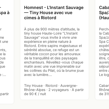
—
Homnest - L'Instant Sauvage
Caba
spa à
— Tiny House avec vue
Spa/
cimes à Riotord
(Hau
r
À plus de 900 mètres d’altitude, la
Perch
tiny house Haute-Loire "L'Instant
la Cab
ane
Sauvage" vous invite à vivre une
Spa/J
t une
expérience en pleine nature à
Spa Ch
-
Riotord. Entre sapins majestueux et
expéri
nts,
sérénité absolue, ce refuge est un
châte
e la
véritable cocon pour les amoureux
soign
vous
de la tranquillité et des paysages
être, 
 de
enchanteurs. Réveillez-vous chaque
auverg
ique
matin avec une vue imprenable sur
séjou
les collines du Pilat, où la brume joue
entre 
e :…
avec la lumière.…
Le lo
Tiny House · Riotord · Auvergne-
Caban
Rhône-Alpes · 2 voyageurs · À partir
Rhône-
partir
de 90 € / nuit
de 319