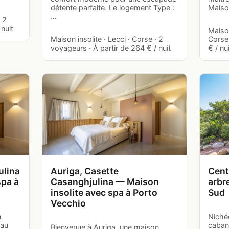
détente parfaite. Le logement Type :
Maiso
…
 2
nuit
Maison
Maison insolite · Lecci · Corse · 2
Corse 
voyageurs · À partir de 264 € / nuit
€ / nu
ulina
Auriga, Casette
Cent
spa à
Casanghjulina — Maison
arbr
insolite avec spa à Porto
Sud
Vecchio
n
Niché
 au
caban
Bienvenue à Auriga, une maison