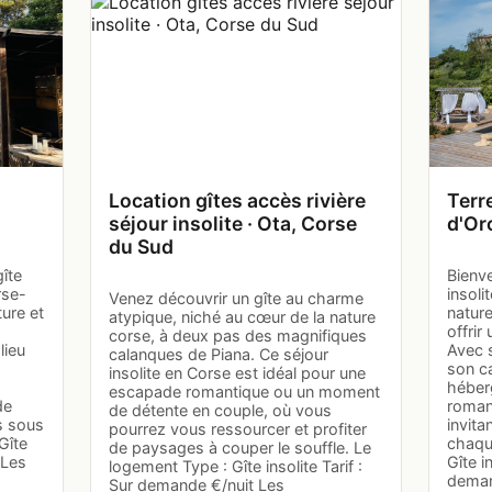
Location gîtes accès rivière
Terr
séjour insolite · Ota, Corse
d'Or
du Sud
gîte
Bienve
rse-
insoli
Venez découvrir un gîte au charme
ure et
nature
atypique, niché au cœur de la nature
offrir
corse, à deux pas des magnifiques
lieu
Avec 
calanques de Piana. Ce séjour
son c
insolite en Corse est idéal pour une
héber
escapade romantique ou un moment
de
roman
de détente en couple, où vous
s sous
invita
pourrez vous ressourcer et profiter
Gîte
chaqu
de paysages à couper le souffle. Le
 Les
Gîte i
logement Type : Gîte insolite Tarif :
dema
Sur demande €/nuit Les