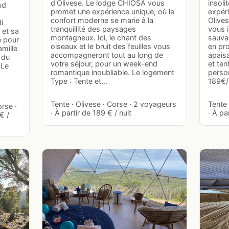
d'Olivese. Le lodge CHIOSA vous
insoli
ud
promet une expérience unique, où le
expéri
confort moderne se marie à la
Olive
i
tranquillité des paysages
vous i
 et sa
montagneux. Ici, le chant des
sauvag
é pour
oiseaux et le bruit des feuilles vous
en pro
mille
accompagneront tout au long de
apais
 du
votre séjour, pour un week-end
et ten
 Le
romantique inoubliable. Le logement
person
Type : Tente et…
189€/
Tente · Olivese · Corse · 2 voyageurs
Tente 
orse ·
· À partir de 189 € / nuit
· À pa
€ /