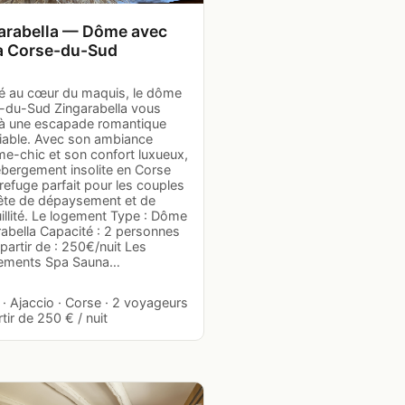
arabella — Dôme avec
à Corse-du-Sud
é au cœur du maquis, le dôme
-du-Sud Zingarabella vous
e à une escapade romantique
liable. Avec son ambiance
e-chic et son confort luxueux,
ébergement insolite en Corse
 refuge parfait pour les couples
ête de dépaysement et de
illité. Le logement Type : Dôme
rabella Capacité : 2 personnes
 partir de : 250€/nuit Les
ements Spa Sauna…
· Ajaccio · Corse · 2 voyageurs
rtir de 250 € / nuit