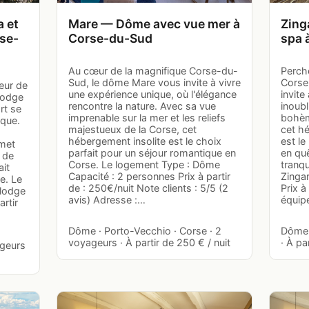
 et
Mare — Dôme avec vue mer à
Zing
se-
Corse-du-Sud
spa 
Au cœur de la magnifique Corse-du-
Perch
Sud, le dôme Mare vous invite à vivre
Corse
eur de
une expérience unique, où l'élégance
invit
lodge
rencontre la nature. Avec sa vue
inoub
rt se
imprenable sur la mer et les reliefs
bohèm
ique.
majestueux de la Corse, cet
cet h
hébergement insolite est le choix
est le
omet
parfait pour un séjour romantique en
en qu
 de
Corse. Le logement Type : Dôme
tranqu
ait
Capacité : 2 personnes Prix à partir
Zinga
e. Le
de : 250€/nuit Note clients : 5/5 (2
Prix à
 lodge
avis) Adresse :…
équip
rtir
Dôme · Porto-Vecchio · Corse · 2
Dôme 
voyageurs · À partir de 250 € / nuit
· À pa
ageurs