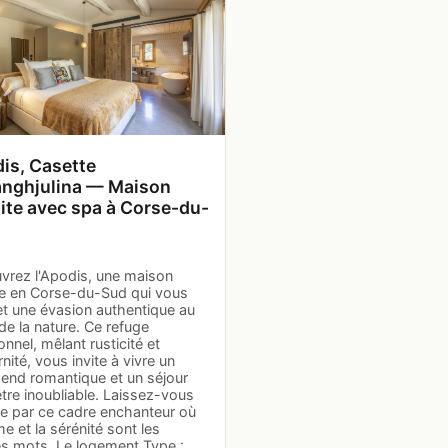
is, Casette
nghjulina — Maison
lite avec spa à Corse-du-
vrez l'Apodis, une maison
ite en Corse-du-Sud qui vous
t une évasion authentique au
e la nature. Ce refuge
ionnel, mêlant rusticité et
ité, vous invite à vivre un
end romantique et un séjour
tre inoubliable. Laissez-vous
re par ce cadre enchanteur où
me et la sérénité sont les
es mots. Le logement Type :