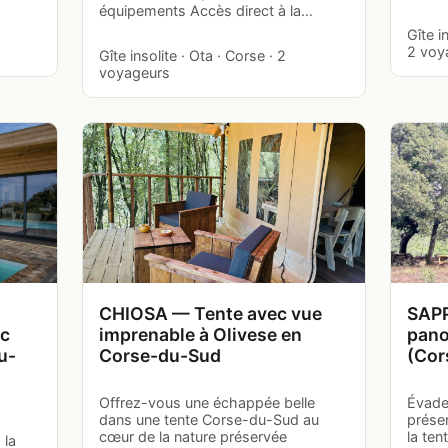
équipements Accès direct à la…
Gîte i
2 voy
Gîte insolite · Ota · Corse · 2
voyageurs
CHIOSA — Tente avec vue
SAPP
ec
imprenable à Olivese en
pano
u-
Corse-du-Sud
(Cor
Offrez-vous une échappée belle
Évade
dans une tente Corse-du-Sud au
prése
cœur de la nature préservée
la te
 la