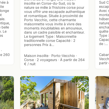
hée à
Sud Ce
insolite en Corse-du-Sud, où la
tte
escap
nature se mêle à l'histoire corse pour
longe
Avec 
vous offrir une escapade authentique
nt
monta
et romantique. Située à proximité de
ale.
héberg
Porto Vecchio, cette charmante
tique,
natur
maisonnette vous invite à vivre des
 belle
encha
moments inoubliables en amoureux,
. Le
quête
dans un cadre paisible et enchanteur.
es
Type 
Le logement Type : Maisonnette
Capaci
traditionnelle corse Capacité : 2
de :…
personnes Prix à…
 ·
de 260
Caban
Maison insolite · Porto-Vecchio ·
Vecchi
Corse · 2 voyageurs · À partir de 264
partir
€ / nuit