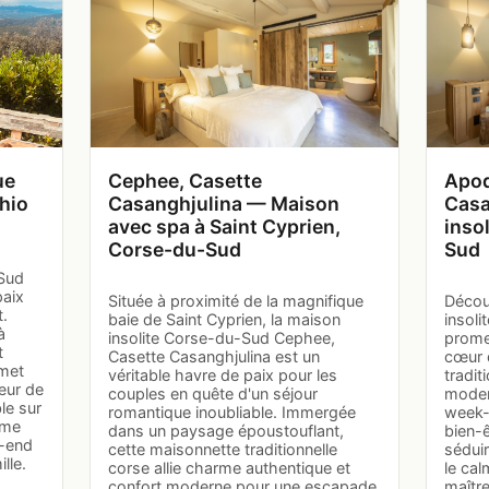
ue
Cephee, Casette
Apod
hio
Casanghjulina — Maison
Casa
avec spa à Saint Cyprien,
inso
Corse-du-Sud
Sud
Sud
paix
Située à proximité de la magnifique
Décou
t.
baie de Saint Cyprien, la maison
insol
à
insolite Corse-du-Sud Cephee,
prome
t
Casette Casanghjulina est un
cœur d
omet
véritable havre de paix pour les
tradit
œur de
couples en quête d'un séjour
modern
le sur
romantique inoubliable. Immergée
week-
ôme
dans un paysage époustouflant,
bien-ê
k-end
cette maisonnette traditionnelle
sédui
lle.
corse allie charme authentique et
le cal
confort moderne pour une escapade
maîtr