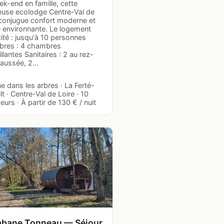
k-end en famille, cette
euse ecolodge Centre-Val de
 conjugue confort moderne et
e environnante. Le logement
ité : jusqu'à 10 personnes
res : 4 chambres
llantes Sanitaires : 2 au rez-
aussée, 2…
 dans les arbres · La Ferté-
t · Centre-Val de Loire · 10
urs · À partir de 130 € / nuit
abane Tonneau — Séjour