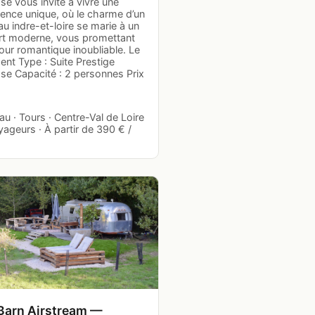
se vous invite à vivre une
ience unique, où le charme d’un
u indre-et-loire se marie à un
rt moderne, vous promettant
our romantique inoubliable. Le
nt Type : Suite Prestige
se Capacité : 2 personnes Prix
u · Tours · Centre-Val de Loire
yageurs · À partir de 390 € /
Barn Airstream —