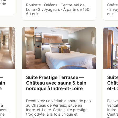
r de
Roulotte · Orléans · Centre-Val de
Châtea
Loire · 3 voyageurs · À partir de 150
· 2 vo
€ / nuit
nuit
 —
Suite Prestige Terrasse —
Suit
ain
Château avec sauna & bain
Chât
e
nordique à Indre-et-Loire
et-L
Découvrez un véritable havre de paix
Bienv
 à
au Château de Perreux, situé en
vérita
rasse,
Indre-et-Loire. Cette suite prestige
Indre-
rie
troglodyte, à la fois unique et
Centre