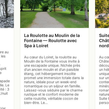
La Roulotte au Moulin de la
Suit
Fontaine — Roulotte avec
Chât
Spa à Loiret
nord
ure au
 les
Au cœur du Loiret, la roulotte au
Au cœu
Moulin de la Fontaine vous invite à
Châte
e
une escapade unique. Nichée près
découv
sprit
d’un ancien moulin et d’un paisible
un hé
e
étang, cet hébergement insolite
unique
promet une immersion totale dans la
sur un
capade
nature, idéale pour un week-end
conte
le. Le
romantique ou un séjour en famille.
minér
té : 3
Laissez-vous séduire par le charme
roman
/nuit
rustique et le confort moderne de
nature
cette roulotte, véritable cocon de
Suite 
bien-être. Le…
person
-Val