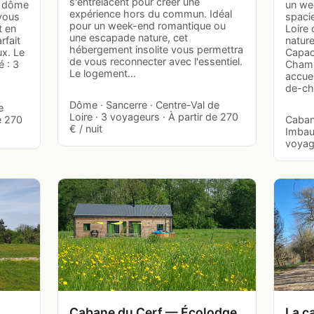
s'entrelacent pour créer une
e dôme
un wee
expérience hors du commun. Idéal
 vous
spaci
pour un week-end romantique ou
t en
Loire
une escapade nature, cet
rfait
natur
hébergement insolite vous permettra
x. Le
Capac
de vous reconnecter avec l'essentiel.
 : 3
Chamb
Le logement…
accuei
de-ch
Dôme · Sancerre · Centre-Val de
e
Loire · 3 voyageurs · À partir de 270
e 270
Cabane
€ / nuit
Imbaul
voyage
Cabane du Cerf — Écolodge
La c