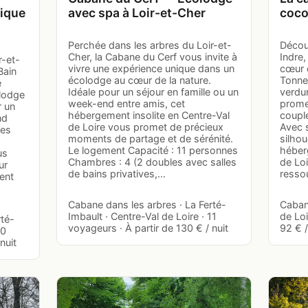
dique
avec spa à Loir-et-Cher
coco
Perchée dans les arbres du Loir-et-
Décou
Cher, la Cabane du Cerf vous invite à
Indre,
r-et-
vivre une expérience unique dans un
cœur 
Bain
écolodge au cœur de la nature.
Tonne
e
Idéale pour un séjour en famille ou un
verdur
lodge
week-end entre amis, cet
prome
r un
hébergement insolite en Centre-Val
couple
nd
de Loire vous promet de précieux
Avec 
les
moments de partage et de sérénité.
silhou
Le logement Capacité : 11 personnes
héber
us
Chambres : 4 (2 doubles avec salles
de Loi
ur
de bains privatives,…
resso
ent
Cabane dans les arbres · La Ferté-
Caban
Imbault · Centre-Val de Loire · 11
de Loi
rté-
voyageurs · À partir de 130 € / nuit
92 € /
10
nuit