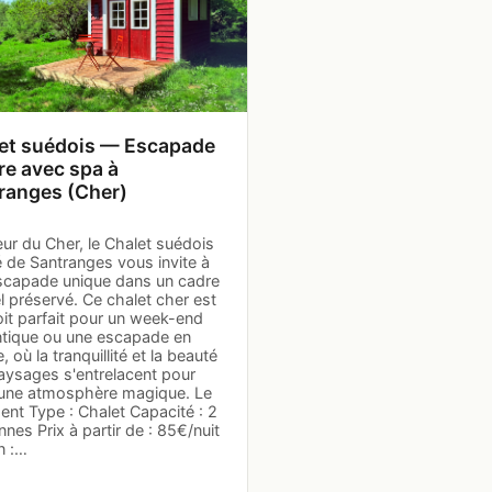
et suédois — Escapade
re avec spa à
ranges (Cher)
ur du Cher, le Chalet suédois
 de Santranges vous invite à
scapade unique dans un cadre
l préservé. Ce chalet cher est
oit parfait pour un week-end
tique ou une escapade en
, où la tranquillité et la beauté
aysages s'entrelacent pour
 une atmosphère magique. Le
nt Type : Chalet Capacité : 2
nes Prix à partir de : 85€/nuit
n :…