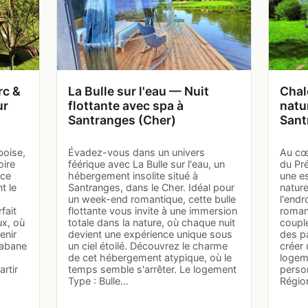
rc &
La Bulle sur l'eau — Nuit
Chal
ur
flottante avec spa à
natu
Santranges (Cher)
Sant
boise,
Évadez-vous dans un univers
Au cœ
oire
féérique avec La Bulle sur l'eau, un
du Pré
nce
hébergement insolite situé à
une e
t le
Santranges, dans le Cher. Idéal pour
nature
un week-end romantique, cette bulle
l'endr
fait
flottante vous invite à une immersion
roman
x, où
totale dans la nature, où chaque nuit
couple
enir
devient une expérience unique sous
des p
Cabane
un ciel étoilé. Découvrez le charme
créer
de cet hébergement atypique, où le
logeme
rtir
temps semble s'arrêter. Le logement
person
Type : Bulle…
Régio