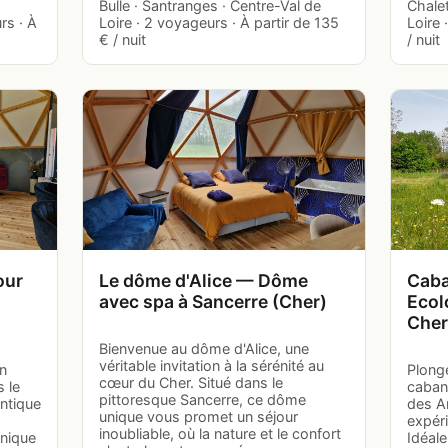
Bulle · Santranges · Centre-Val de
Chalet
rs · À
Loire · 2 voyageurs · À partir de 135
Loire 
€ / nuit
/ nuit
our
Le dôme d'Alice — Dôme
Caba
avec spa à Sancerre (Cher)
Ecol
Cher
Bienvenue au dôme d'Alice, une
véritable invitation à la sérénité au
n
Plongé
cœur du Cher. Situé dans le
 le
caban
pittoresque Sancerre, ce dôme
antique
des A
unique vous promet un séjour
expér
inoubliable, où la nature et le confort
unique
Idéal