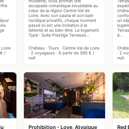
de
moderne, vous promet une
Terras
ffre
escapade romantique inoubliable au
expér
cœur de la région Centre-Val de
châtea
Loire. Avec son sauna et son bain
confo
éjour
nordique privatifs, chaque moment
un séj
ire.
passé ici est une invitation à la
logeme
ige
détente et au bien-être. Le logement
Terras
Type : Suite Prestige Terrasse…
à…
 Loire
Château · Tours · Centre-Val de Loire
Châtea
€ /
· 2 voyageurs · À partir de 390 € /
· 2 vo
nuit
nuit
du
Prohibition - Love, Atypique
Red 