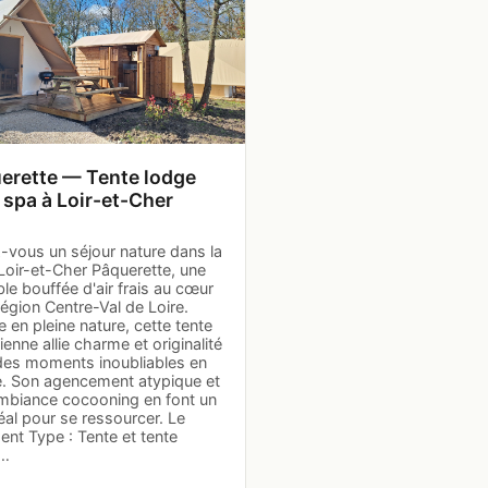
erette — Tente lodge
 spa à Loir-et-Cher
-vous un séjour nature dans la
Loir-et-Cher Pâquerette, une
ble bouffée d'air frais au cœur
région Centre-Val de Loire.
 en pleine nature, cette tente
enne allie charme et originalité
des moments inoubliables en
le. Son agencement atypique et
mbiance cocooning en font un
déal pour se ressourcer. Le
nt Type : Tente et tente
e…