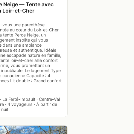
e Neige — Tente avec
à Loir-et-Cher
z-vous une parenthèse
ntée au cœur du Loir-et-Cher
a tente Perce Neige, un
gement insolite qui vous
e dans une ambiance
reuse et authentique. Idéale
ne escapade nature en famille,
tente loir-et-cher allie confort
arme, vous promettant un
 inoubliable. Le logement Type
e canadienne Capacité : 4
nnes Lit double : Grand confort
…
· La Ferté-Imbault · Centre-Val
re · 4 voyageurs · À partir de
 nuit