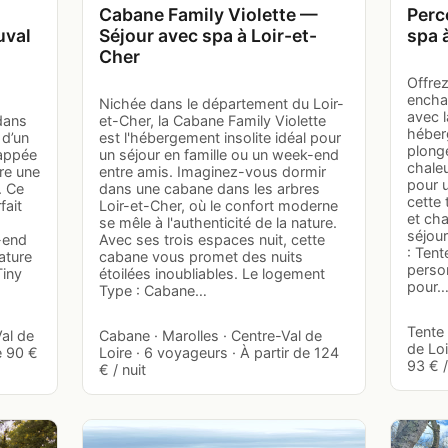
Cabane Family Violette —
Perc
uval
Séjour avec spa à Loir-et-
spa 
Cher
Offre
encha
Nichée dans le département du Loir-
avec l
dans
et-Cher, la Cabane Family Violette
héber
 d’un
est l'hébergement insolite idéal pour
plong
happée
un séjour en famille ou un week-end
chaleu
vre une
entre amis. Imaginez-vous dormir
pour u
. Ce
dans une cabane dans les arbres
cette 
fait
Loir-et-Cher, où le confort moderne
et ch
se mêle à l'authenticité de la nature.
séjour
-end
Avec ses trois espaces nuit, cette
: Tent
ature
cabane vous promet des nuits
perso
Tiny
étoilées inoubliables. Le logement
pour
Type : Cabane…
Tente 
Val de
Cabane · Marolles · Centre-Val de
de Loi
e 90 €
Loire · 6 voyageurs · À partir de 124
93 € /
€ / nuit