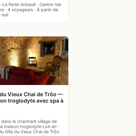
· La Ferté-Imbault · Centre-Val
re · 4 voyageurs · À partir de
 nuit
 du Vieux Chai de Trôo —
on troglodyte avec spa à
 dans le charmant village de
la maison troglodyte Loir-et-
du Gîte du Vieux Chai de Trôo