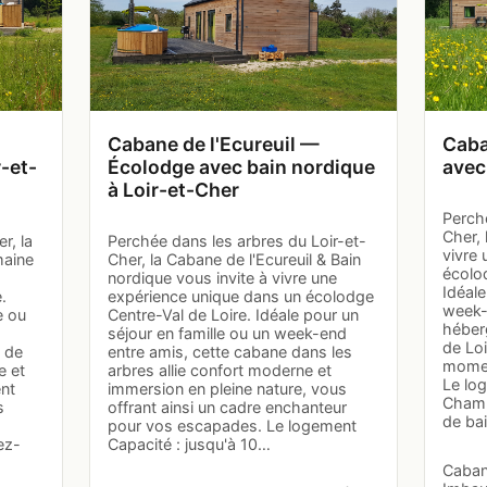
Cabane de l'Ecureuil —
Caba
-et-
Écolodge avec bain nordique
avec
à Loir-et-Cher
Perché
Cher, 
r, la
Perchée dans les arbres du Loir-et-
vivre
maine
Cher, la Cabane de l'Ecureuil & Bain
écolo
nordique vous invite à vivre une
Idéale
.
expérience unique dans un écolodge
week-
e ou
Centre-Val de Loire. Idéale pour un
héber
séjour en famille ou un week-end
de Lo
 de
entre amis, cette cabane dans les
momen
e et
arbres allie confort moderne et
Le lo
ent
immersion en pleine nature, vous
Chamb
s
offrant ainsi un cadre enchanteur
de bai
pour vos escapades. Le logement
ez-
Capacité : jusqu'à 10…
Cabane