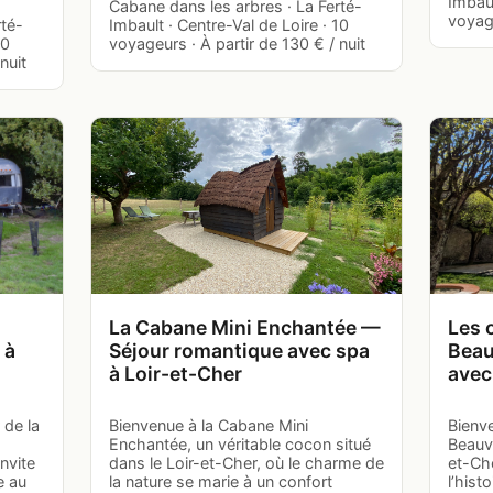
Imbaul
Cabane dans les arbres · La Ferté-
voyage
rté-
Imbault · Centre-Val de Loire · 10
10
voyageurs · À partir de 130 € / nuit
nuit
La Cabane Mini Enchantée —
Les o
 à
Séjour romantique avec spa
Beau
à Loir-et-Cher
avec
 de la
Bienvenue à la Cabane Mini
Bienve
Enchantée, un véritable cocon situé
Beauvo
nvite
dans le Loir-et-Cher, où le charme de
et-Ch
e au
la nature se marie à un confort
l’hist