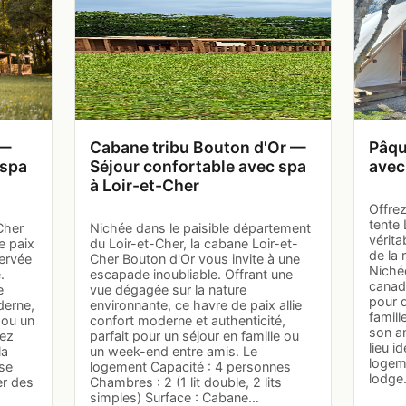
 —
Cabane tribu Bouton d'Or —
Pâqu
 spa
Séjour confortable avec spa
avec
à Loir-et-Cher
Offrez
tente 
Cher
Nichée dans le paisible département
vérita
e paix
du Loir-et-Cher, la cabane Loir-et-
de la 
servée
Cher Bouton d'Or vous invite à une
Nichée
.
escapade inoubliable. Offrant une
canadi
e
vue dégagée sur la nature
pour 
derne,
environnante, ce havre de paix allie
famil
 ou un
confort moderne et authenticité,
son a
rez
parfait pour un séjour en famille ou
lieu i
la
un week-end entre amis. Le
logeme
sse
logement Capacité : 4 personnes
lodg
er des
Chambres : 2 (1 lit double, 2 lits
simples) Surface : Cabane…