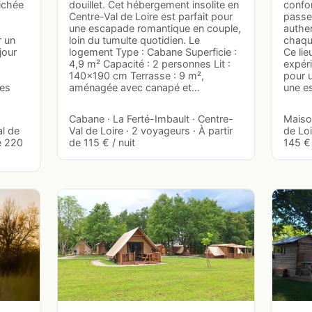
ichée
douillet. Cet hébergement insolite en
confo
Centre-Val de Loire est parfait pour
passer
une escapade romantique en couple,
authen
r un
loin du tumulte quotidien. Le
chaque
jour
logement Type : Cabane Superficie :
Ce li
4,9 m² Capacité : 2 personnes Lit :
expéri
140x190 cm Terrasse : 9 m²,
pour 
nes
aménagée avec canapé et…
une e
Cabane · La Ferté-Imbault · Centre-
Maison
al de
Val de Loire · 2 voyageurs · À partir
de Loi
de 220
de 115 € / nuit
145 € 