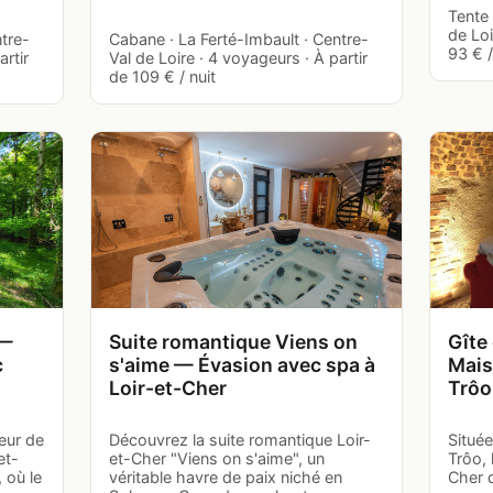
Tente 
de Loi
ntre-
Cabane · La Ferté-Imbault · Centre-
93 € /
artir
Val de Loire · 4 voyageurs · À partir
de 109 € / nuit
 —
Suite romantique Viens on
Gîte
c
s'aime — Évasion avec spa à
Mais
Loir-et-Cher
Trôo
eur de
Découvrez la suite romantique Loir-
Située
et-
et-Cher "Viens on s'aime", un
Trôo, 
 où le
véritable havre de paix niché en
Cher 