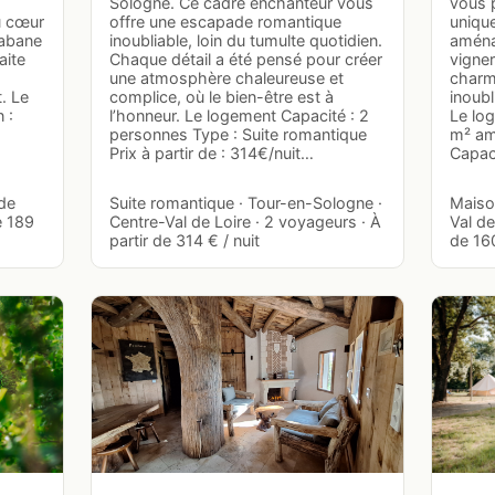
Sologne. Ce cadre enchanteur vous
vous 
u cœur
offre une escapade romantique
unique
cabane
inoubliable, loin du tumulte quotidien.
aména
aite
Chaque détail a été pensé pour créer
vigner
une atmosphère chaleureuse et
charm
. Le
complice, où le bien-être est à
inoubl
 :
l’honneur. Le logement Capacité : 2
Le log
personnes Type : Suite romantique
m² am
Prix à partir de : 314€/nuit…
Capac
 de
Suite romantique · Tour-en-Sologne ·
Maison
e 189
Centre-Val de Loire · 2 voyageurs · À
Val de
partir de 314 € / nuit
de 160